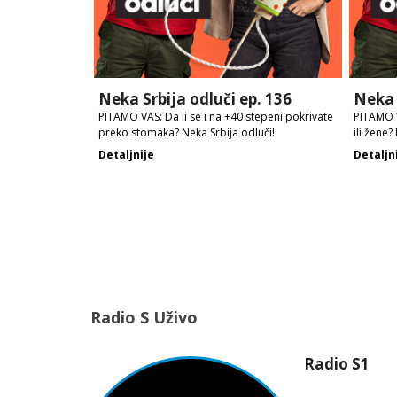
Neka Srbija odluči ep. 136
Neka 
PITAMO VAS: Da li se i na +40 stepeni pokrivate
PITAMO V
preko stomaka? Neka Srbija odluči!
ili žene?
Detaljnije
Detaljn
Radio S Uživo
Radio S1