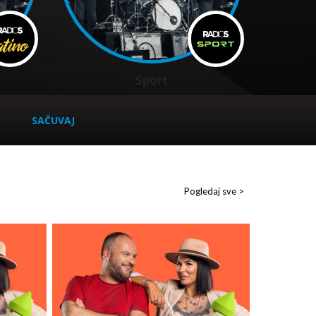
Sport
SAČUVAJ
Pogledaj sve >