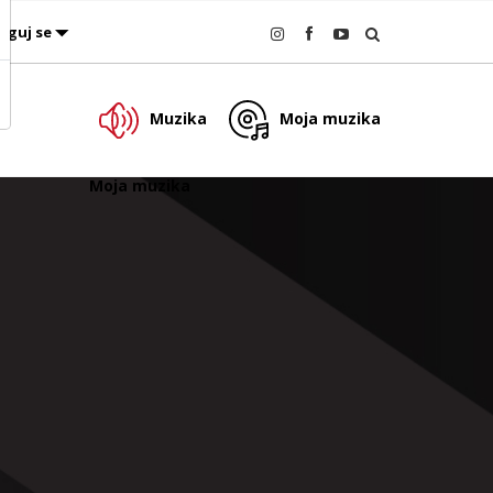
oguj se
Muzika
Moja muzika
Moja muzika