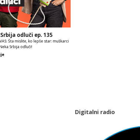
Srbija odluči ep. 135
AS: Šta mislite, ko lepše star: muškarci
 Neka Srbija odluči!
ije
Digitalni radio