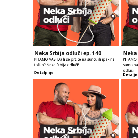
Neka Srbija odluči ep. 140
Neka 
PITAMO VAS: Da li se pržite na suncu ili ipak ne
PITAMO V
toliko? Neka Srbija odluči!
samo na 
odluči!
Detaljnije
Detaljn