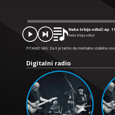
Audio
Player
Neka Srbija odluči ep. 1
Neka Srbija odluči
PITAMO VAS: Da li je tačno da mentalno stabilna osob
Digitalni radio