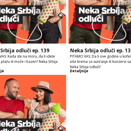
Srbija odluči ep. 139
Neka Srbija odluči ep. 1
AS: Kada ste na moru, da li idete
PITAMO VAS: Da li ove godine u kofe
plažu ili može i bazen? Neka Srbija
više krema za sunčanje ili konzervi 
Neka Srbija odluči!
ije
Detaljnije