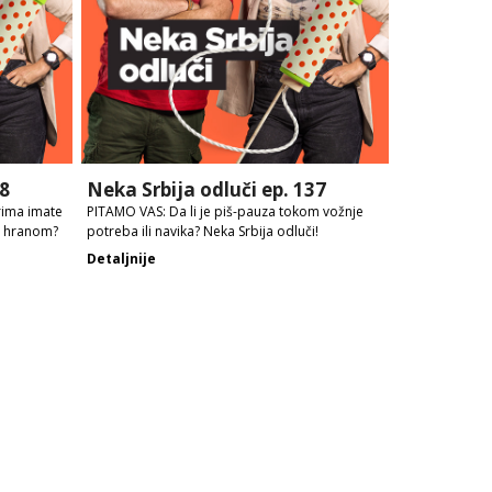
38
Neka Srbija odluči ep. 137
rima imate
PITAMO VAS: Da li je piš-pauza tokom vožnje
sa hranom?
potreba ili navika? Neka Srbija odluči!
Detaljnije