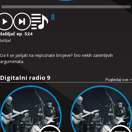
dio
ayer
ašiljač ep. 524
ašiljač
Da li se javljati na nepoznate brojeve? Evo nekih zanimljivih
argumenata.
Digitalni radio 9
Pogledaj sve >