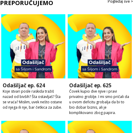
PREPORUČUJEMO
Pogledaj sve >
Odašiljač ep. 624
Odašiljač ep. 625
Koje stvari posle raskida tražiš
Čovek kupio dve njive i pravi
nazad od bivših? Šta ostavljaš? Šta
privatno groblje. I mi smo pričali da
se vraća? Mislim, uvek nešto ostane
u ovom deficitu grobalja da bi to
od njega ili nje, bar četkica za zube.
bio dobar biznis, ali je
komplikovano zbog papira.