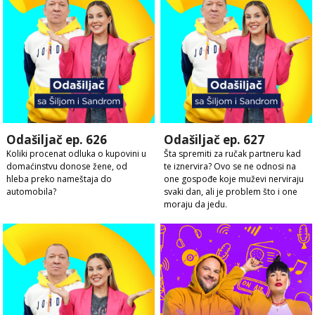
Odašiljač ep. 626
Odašiljač ep. 627
Koliki procenat odluka o kupovini u
Šta spremiti za ručak partneru kad
domaćinstvu donose žene, od
te iznervira? Ovo se ne odnosi na
hleba preko nameštaja do
one gospođe koje muževi nerviraju
automobila?
svaki dan, ali je problem što i one
moraju da jedu.