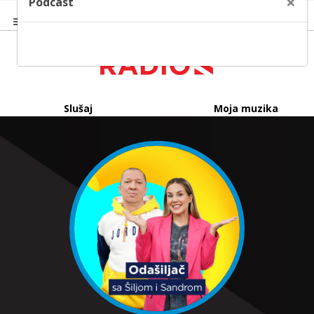
×
Podcast
Slušaj
Moja muzika