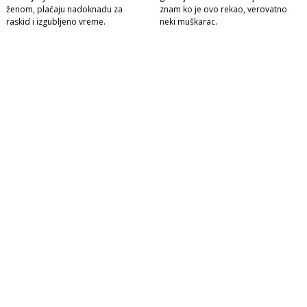
ženom, plaćaju nadoknadu za
znam ko je ovo rekao, verovatno
raskid i izgubljeno vreme.
neki muškarac.