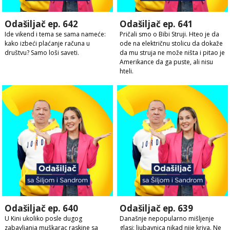
Odašiljač ep. 642
Odašiljač ep. 641
Ide vikend i tema se sama nameće:
Pričali smo o Bibi Struji. Hteo je da
kako izbeći plaćanje računa u
ode na električnu stolicu da dokaže
društvu? Samo loši saveti.
da mu struja ne može ništa i pitao je
Amerikance da ga puste, ali nisu
hteli.
Odašiljač ep. 640
Odašiljač ep. 639
U Kini ukoliko posle dugog
Današnje nepopularno mišljenje
zabavljanja muškarac raskine sa
glasi: ljubavnica nikad nije kriva. Ne