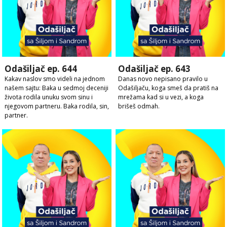
Odašiljač ep. 644
Odašiljač ep. 643
Kakav naslov smo videli na jednom
Danas novo nepisano pravilo u
našem sajtu: Baka u sedmoj deceniji
Odašiljaču, koga smeš da pratiš na
života rodila unuku svom sinu i
mrežama kad si u vezi, a koga
njegovom partneru. Baka rodila, sin,
brišeš odmah.
partner.