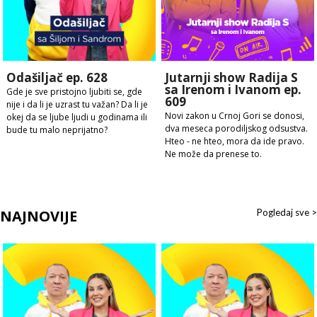
Odašiljač ep. 628
Jutarnji show Radija S
sa Irenom i Ivanom ep.
Gde je sve pristojno ljubiti se, gde
609
nije i da li je uzrast tu važan? Da li je
Novi zakon u Crnoj Gori se donosi,
okej da se ljube ljudi u godinama ili
dva meseca porodiljskog odsustva.
bude tu malo neprijatno?
Hteo - ne hteo, mora da ide pravo.
Ne može da prenese to.
NAJNOVIJE
Pogledaj sve >