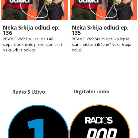
Neka Srbija odluči ep.
Neka Srbija odluči ep.
136
135
PITAMO VAS: Da li se i na +40
PITAMO VAS: Šta mislite, ko lepše
stepeni pokrivate preko stomaka?
star: muškarci ili žene? Neka Srbija
Neka Srbija odluči!
odluči!
Digitalni radio
Radio S Uživo