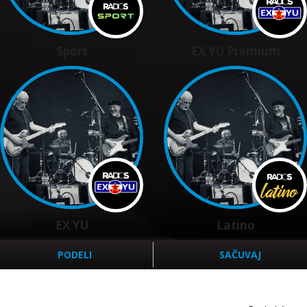
Sport
EX YU Premium
EX YU
Latino
PODELI
SAČUVAJ