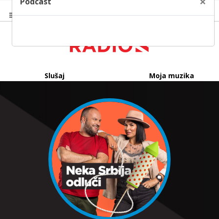
×
Podcast
Slušaj
Moja muzika