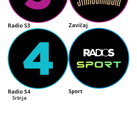
Zavičaj
Radio S3
Sport
Radio S4
Srbija
+381 (11) 40 40 440
office@radios.rs
Šumadijski trg 6a, 11000 Beograd