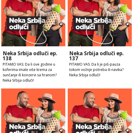
Neka Srbija odluči ep.
Neka Srbija odluči ep.
138
137
PITAMO VAS: Da li ove godine u
PITAMO VAS: Da li je piš-pauza
koferima imate više krema za
tokom vožnje potreba ili navika?
sunčanje ili konzervi sa hranom?
Neka Srbija odluči!
Neka Srbija odluči!