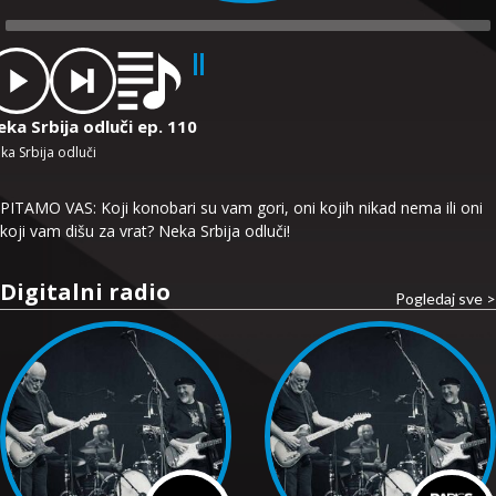
dio
ayer
ka Srbija odluči ep. 110
ka Srbija odluči
PITAMO VAS: Koji konobari su vam gori, oni kojih nikad nema ili oni
koji vam dišu za vrat? Neka Srbija odluči!
Digitalni radio
Pogledaj sve >