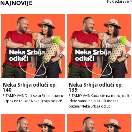
NAJNOVIJE
Pogledaj sve >
Neka Srbija odluči ep.
Neka Srbija odluči ep.
140
139
PITAMO VAS: Da li se pržite na suncu
PITAMO VAS: Kada ste na moru, da li
ili ipak ne toliko? Neka Srbija odluči!
idete samo na plažu ili može i
bazen? Neka Srbija odluči!