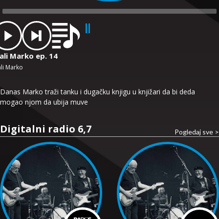
dio
ayer
ali Marko ep. 14
li Marko
Danas Marko traži tanku i dugačku knjigu u knjižari da bi deda
mogao njom da ubija muve
Digitalni radio 6,7
Pogledaj sve >