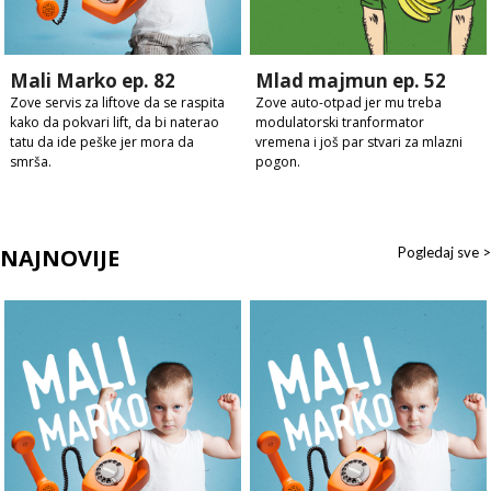
Mali Marko ep. 82
Mlad majmun ep. 52
Zove servis za liftove da se raspita
Zove auto-otpad jer mu treba
kako da pokvari lift, da bi naterao
modulatorski tranformator
tatu da ide peške jer mora da
vremena i još par stvari za mlazni
smrša.
pogon.
NAJNOVIJE
Pogledaj sve >