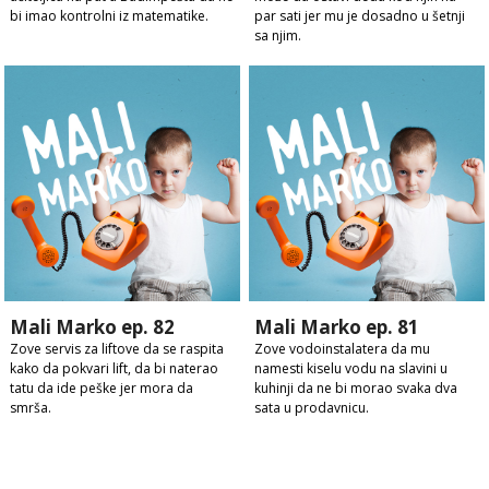
bi imao kontrolni iz matematike.
par sati jer mu je dosadno u šetnji
sa njim.
Mali Marko ep. 82
Mali Marko ep. 81
Zove servis za liftove da se raspita
Zove vodoinstalatera da mu
kako da pokvari lift, da bi naterao
namesti kiselu vodu na slavini u
tatu da ide peške jer mora da
kuhinji da ne bi morao svaka dva
smrša.
sata u prodavnicu.