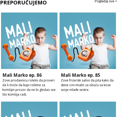
PREPORUČUJEMO
Pogledaj sve >
Mali Marko ep. 86
Mali Marko ep. 85
Zove prodavnicu roletni da proveri
Zove frizerski salon da pita kako da
da li može da kupi roletne za
skine crni imalin za obuću sa kose
komšijin prozor da ne bi gledao sve
svoje mlađe sestre.
što komšija radi.