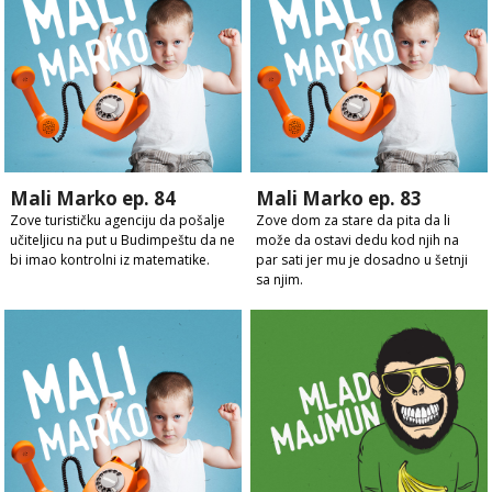
Mali Marko ep. 84
Mali Marko ep. 83
Zove turističku agenciju da pošalje
Zove dom za stare da pita da li
učiteljicu na put u Budimpeštu da ne
može da ostavi dedu kod njih na
bi imao kontrolni iz matematike.
par sati jer mu je dosadno u šetnji
sa njim.