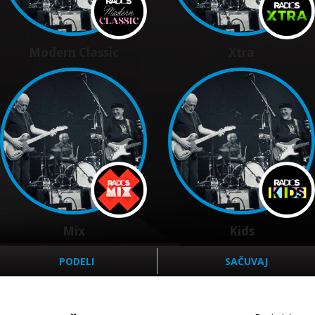
Modern Classic
Xtra
Mix
Kids
PODELI
SAČUVAJ