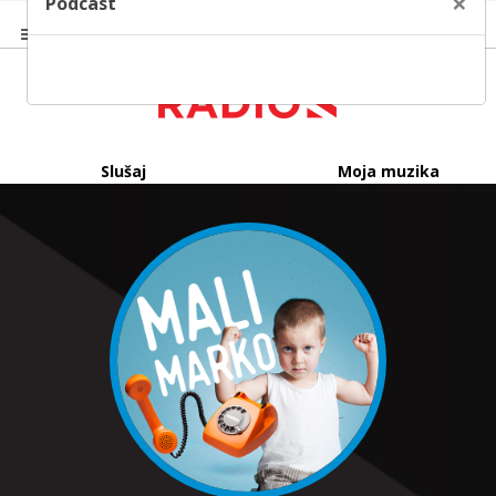
×
Podcast
Slušaj
Moja muzika