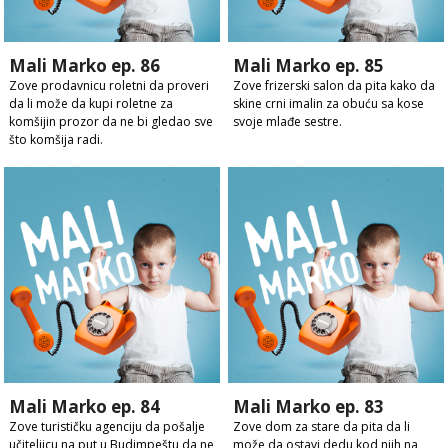
Mali Marko ep. 86
Mali Marko ep. 85
Zove prodavnicu roletni da proveri
Zove frizerski salon da pita kako da
da li može da kupi roletne za
skine crni imalin za obuću sa kose
komšijin prozor da ne bi gledao sve
svoje mlađe sestre.
što komšija radi.
Mali Marko ep. 84
Mali Marko ep. 83
Zove turističku agenciju da pošalje
Zove dom za stare da pita da li
učiteljicu na put u Budimpeštu da ne
može da ostavi dedu kod njih na