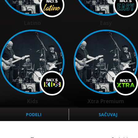
Latino
Easy
Kids
Xtra Premium
PODELI
SAČUVAJ