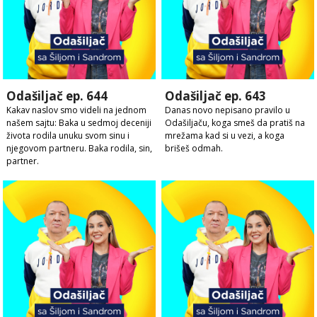
Odašiljač ep. 644
Odašiljač ep. 643
Kakav naslov smo videli na jednom
Danas novo nepisano pravilo u
našem sajtu: Baka u sedmoj deceniji
Odašiljaču, koga smeš da pratiš na
života rodila unuku svom sinu i
mrežama kad si u vezi, a koga
njegovom partneru. Baka rodila, sin,
brišeš odmah.
partner.