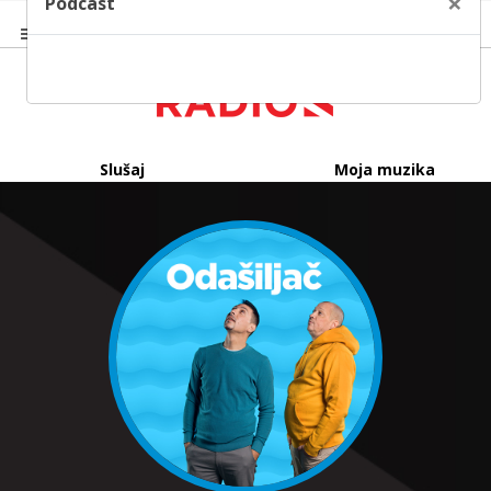
×
Podcast
Slušaj
Moja muzika