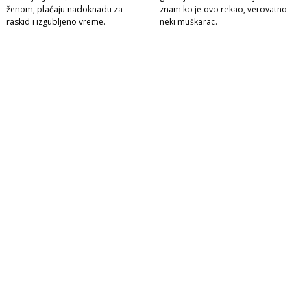
ženom, plaćaju nadoknadu za
znam ko je ovo rekao, verovatno
raskid i izgubljeno vreme.
neki muškarac.