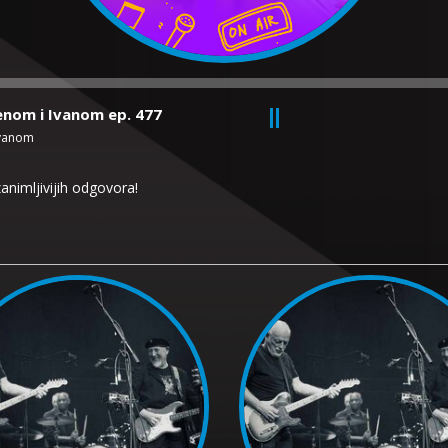
renom i Ivanom ep. 477
Ivanom
zanimljivijih odgovora!