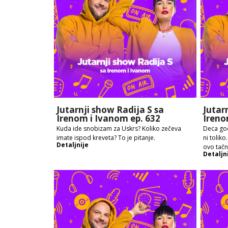
Jutarnji show Radija S sa
Jutar
Irenom i Ivanom ep. 632
Ireno
Kuda ide snobizam za Uskrs? Koliko zečeva
Deca god
imate ispod kreveta? To je pitanje.
ni toliko
Detaljnije
ovo tač
Detaljn