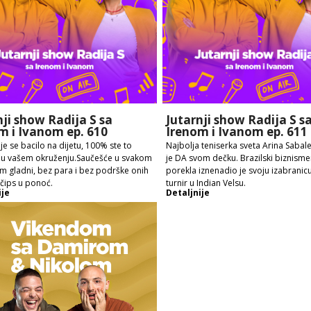
nji show Radija S sa
Jutarnji show Radija S s
m i Ivanom ep. 610
Irenom i Ivanom ep. 611
je se bacilo na dijetu, 100% ste to
Najbolja teniserka sveta Arina Sabal
i u vašem okruženju.Saučešće u svakom
je DA svom dečku. Brazilski biznism
Em gladni, bez para i bez podrške onih
porekla iznenadio je svoju izabranic
 čips u ponoć.
turnir u Indian Velsu.
ije
Detaljnije