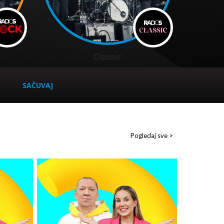
Classic
SAČUVAJ
Pogledaj sve >