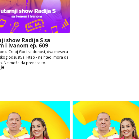
nji show Radija S sa
m i Ivanom ep. 609
on u Crnoj Gori se donosi, dva meseca
skog odsustva. Hteo - ne hteo, mora da
o. Ne može da prenese to.
ije