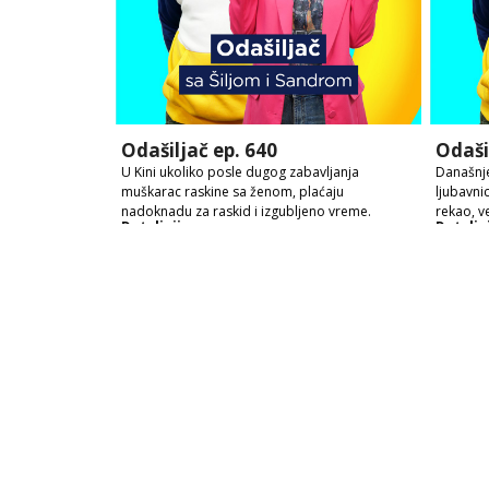
Odašiljač ep. 640
Odaši
U Kini ukoliko posle dugog zabavljanja
Današnje
muškarac raskine sa ženom, plaćaju
ljubavni
nadoknadu za raskid i izgubljeno vreme.
rekao, v
Detaljnije
Detaljn