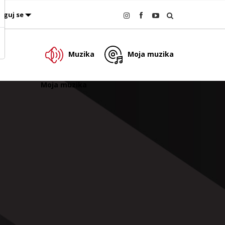
oguj se
Muzika
Moja muzika
Moja muzika