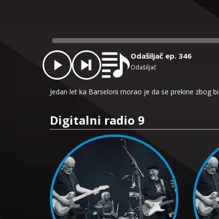
Audio
Player
Odašiljač ep. 346
Odašiljač
Jedan let ka Barseloni morao je da se prekine zbog biol
Digitalni radio 9