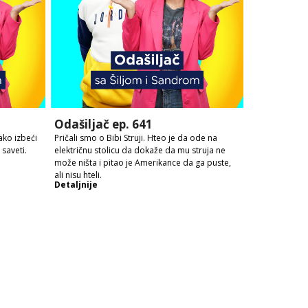
Odašiljač ep. 641
ako izbeći
Pričali smo o Bibi Struji. Hteo je da ode na
saveti.
električnu stolicu da dokaže da mu struja ne
može ništa i pitao je Amerikance da ga puste,
ali nisu hteli.
Detaljnije