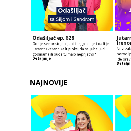
Odašiljač ep. 628
Jutar
Ireno
Gde je sve pristojno ljubiti se, gde nije i da li je
Novi zak
uzrast tu važan? Da li je okej da se ljube ljudi u
porodilj
godinama ili bude tu malo neprijatno?
Detaljnije
ide prav
Detaljn
NAJNOVIJE