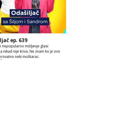
ljač ep. 639
 nepopularno mišljenje glasi:
ca nikad nije kriva. Ne znam ko je ovo
erovatno neki muškarac.
ije