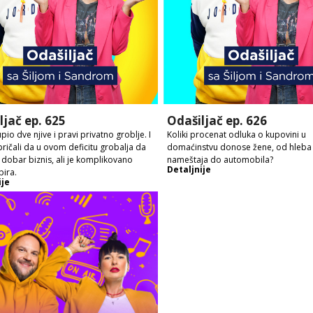
ljač ep. 625
Odašiljač ep. 626
io dve njive i pravi privatno groblje. I
Koliki procenat odluka o kupovini u
ričali da u ovom deficitu grobalja da
domaćinstvu donose žene, od hleba
o dobar biznis, ali je komplikovano
nameštaja do automobila?
Detaljnije
ira.
ije