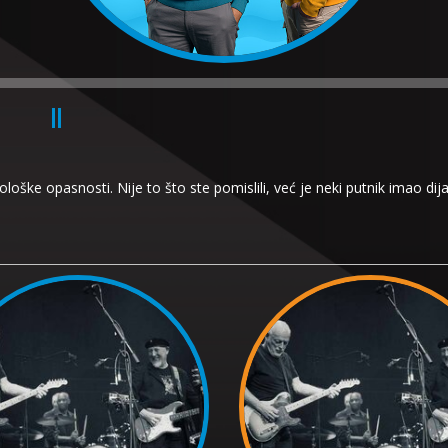
oške opasnosti. Nije to što ste pomislili, već je neki putnik imao dija