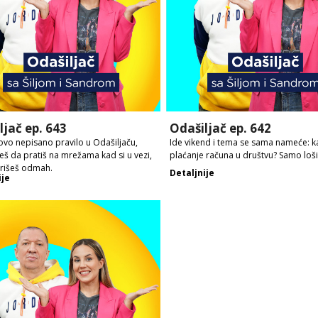
ljač ep. 643
Odašiljač ep. 642
vo nepisano pravilo u Odašiljaču,
Ide vikend i tema se sama nameće: k
š da pratiš na mrežama kad si u vezi,
plaćanje računa u društvu? Samo loši 
brišeš odmah.
Detaljnije
ije