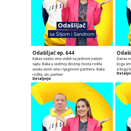
Odašiljač ep. 644
Odaši
Kakav naslov smo videli na jednom našem
Danas no
sajtu: Baka u sedmoj deceniji života rodila
koga sme
unuku svom sinu i njegovom partneru. Baka
a koga 
Detaljn
rodila, sin, partner.
Detaljnije