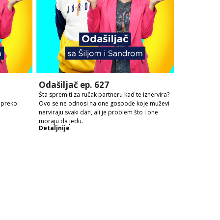
Odašiljač ep. 627
Šta spremiti za ručak partneru kad te iznervira?
 preko
Ovo se ne odnosi na one gospođe koje muževi
nerviraju svaki dan, ali je problem što i one
moraju da jedu.
Detaljnije