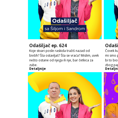
Odašiljač ep. 624
Odaši
Koje stvari posle raskida tražiš nazad od
Čovek kup
bivših? Šta ostavljaš? Šta se vraća? Mislim, uvek
mi smo p
nešto ostane od njega ili nje, bar četkica za
bi to bi
zube.
zbog pap
Detaljnije
Detaljn