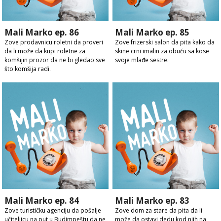
Mali Marko ep. 86
Mali Marko ep. 85
Zove prodavnicu roletni da proveri
Zove frizerski salon da pita kako da
da li može da kupi roletne za
skine crni imalin za obuću sa kose
komšijin prozor da ne bi gledao sve
svoje mlađe sestre.
što komšija radi.
Mali Marko ep. 84
Mali Marko ep. 83
Zove turističku agenciju da pošalje
Zove dom za stare da pita da li
učiteljicu na put u Budimpeštu da ne
može da ostavi dedu kod njih na