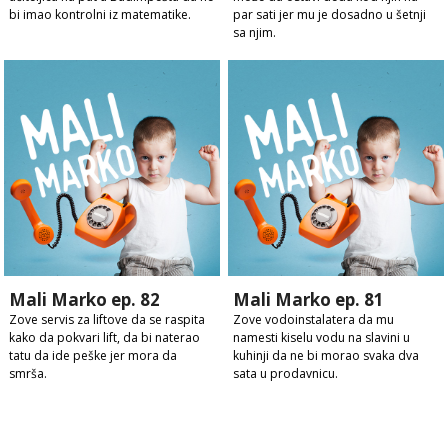
bi imao kontrolni iz matematike.
par sati jer mu je dosadno u šetnji
sa njim.
Mali Marko ep. 82
Mali Marko ep. 81
Zove servis za liftove da se raspita
Zove vodoinstalatera da mu
kako da pokvari lift, da bi naterao
namesti kiselu vodu na slavini u
tatu da ide peške jer mora da
kuhinji da ne bi morao svaka dva
smrša.
sata u prodavnicu.