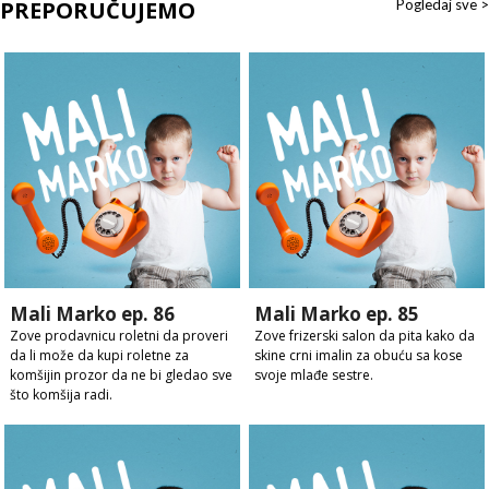
PREPORUČUJEMO
Pogledaj sve >
Mali Marko ep. 86
Mali Marko ep. 85
Zove prodavnicu roletni da proveri
Zove frizerski salon da pita kako da
da li može da kupi roletne za
skine crni imalin za obuću sa kose
komšijin prozor da ne bi gledao sve
svoje mlađe sestre.
što komšija radi.