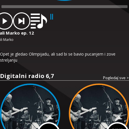
dio
ayer
ali Marko ep. 12
li Marko
Opet je gledao Olimpijadu, ali sad bi se bavio pucanjem i zove
streljanju
Digitalni radio 6,7
Pogledaj sve >