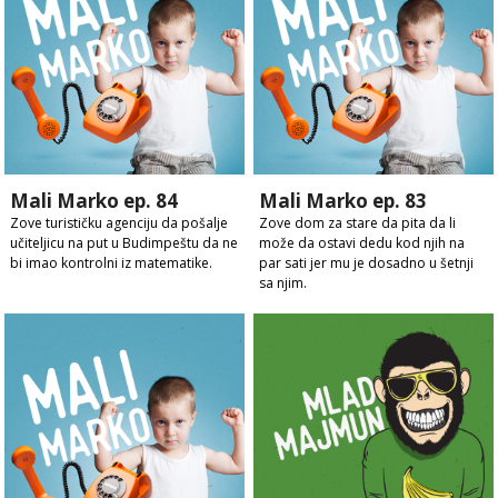
Mali Marko ep. 84
Mali Marko ep. 83
Zove turističku agenciju da pošalje
Zove dom za stare da pita da li
učiteljicu na put u Budimpeštu da ne
može da ostavi dedu kod njih na
bi imao kontrolni iz matematike.
par sati jer mu je dosadno u šetnji
sa njim.