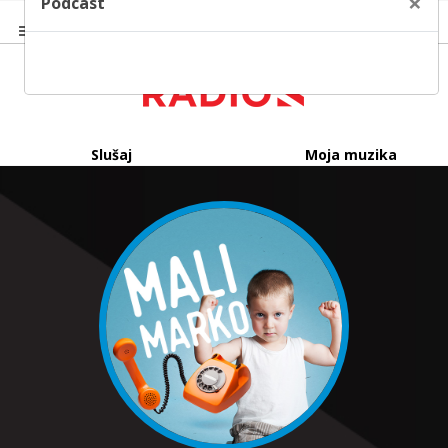
×
Podcast
Slušaj
Moja muzika