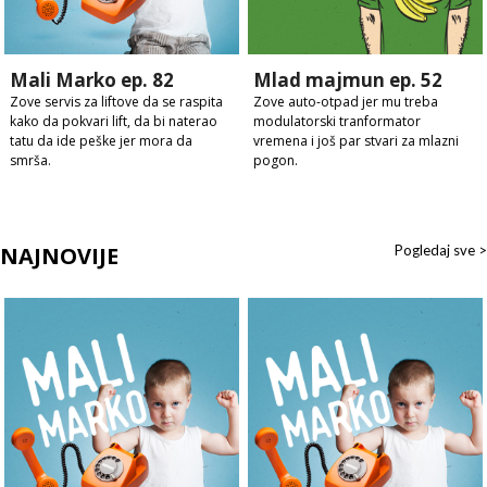
Mali Marko ep. 82
Mlad majmun ep. 52
Zove servis za liftove da se raspita
Zove auto-otpad jer mu treba
kako da pokvari lift, da bi naterao
modulatorski tranformator
tatu da ide peške jer mora da
vremena i još par stvari za mlazni
smrša.
pogon.
NAJNOVIJE
Pogledaj sve >