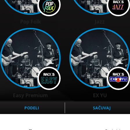
Pop Folk
Jazz
Easy Premium
EX YU
PODELI
SAČUVAJ