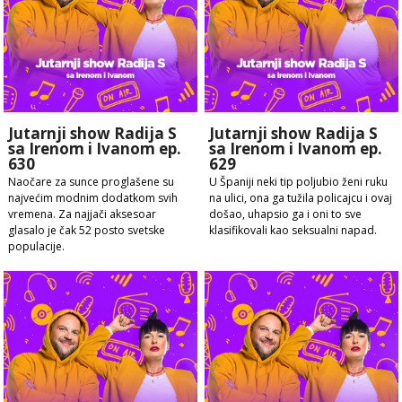
Jutarnji show Radija S
Jutarnji show Radija S
sa Irenom i Ivanom ep.
sa Irenom i Ivanom ep.
630
629
Naočare za sunce proglašene su
U Španiji neki tip poljubio ženi ruku
najvećim modnim dodatkom svih
na ulici, ona ga tužila policajcu i ovaj
vremena. Za najjači aksesoar
došao, uhapsio ga i oni to sve
glasalo je čak 52 posto svetske
klasifikovali kao seksualni napad.
populacije.