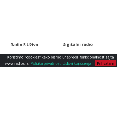
Digitalni radio
Radio S Uživo
Koristimo "cookies" kako bismo unapredili funkcionalnost sajta
www.radios.rs.
Politika privatnosti
Uslovi korišćenja
Prihvatam
Classic
Radio S1