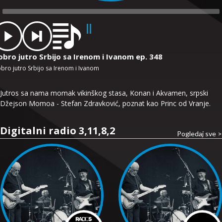
dio
ayer
obro jutro Srbijo sa Irenom i Ivanom ep. 348
bro jutro Srbijo sa Irenom i Ivanom
Jutros sa nama momak vikinškog stasa, Konan i Akvamen, srpski
Džejson Momoa - Stefan Zdravković, poznat kao Princ od Vranje.
Digitalni radio 3,11,8,2
Pogledaj sve >