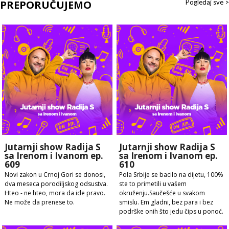
PREPORUČUJEMO
Pogledaj sve >
Jutarnji show Radija S
Jutarnji show Radija S
sa Irenom i Ivanom ep.
sa Irenom i Ivanom ep.
609
610
Novi zakon u Crnoj Gori se donosi,
Pola Srbije se bacilo na dijetu, 100%
dva meseca porodiljskog odsustva.
ste to primetili u vašem
Hteo - ne hteo, mora da ide pravo.
okruženju.Saučešće u svakom
Ne može da prenese to.
smislu. Em gladni, bez para i bez
podrške onih što jedu čips u ponoć.