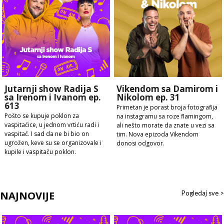
Jutarnji show Radija S
Vikendom sa Damirom i
sa Irenom i Ivanom ep.
Nikolom ep. 31
613
Primetan je porast broja fotografija
Pošto se kupuje poklon za
na instagramu sa roze flamingom,
vaspitačice, u jednom vrtiću radi i
ali nešto morate da znate u vezi sa
vaspitač. I sad da ne bi bio on
tim. Nova epizoda Vikendom
ugrožen, keve su se organizovale i
donosi odgovor.
kupile i vaspitaču poklon.
NAJNOVIJE
Pogledaj sve >