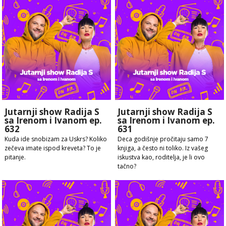
Jutarnji show Radija S
Jutarnji show Radija S
sa Irenom i Ivanom ep.
sa Irenom i Ivanom ep.
632
631
Kuda ide snobizam za Uskrs? Koliko
Deca godišnje pročitaju samo 7
zečeva imate ispod kreveta? To je
knjiga, a često ni toliko. Iz vašeg
pitanje.
iskustva kao, roditelja, je li ovo
tačno?