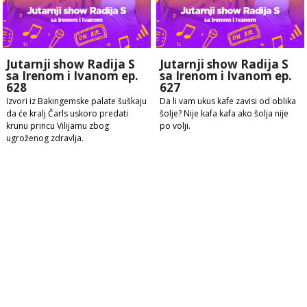
Jutarnji show Radija S
Jutarnji show Radija S
sa Irenom i Ivanom ep.
sa Irenom i Ivanom ep.
628
627
Izvori iz Bakingemske palate šuškaju
Da li vam ukus kafe zavisi od oblika
da će kralj Čarls uskoro predati
šolje? Nije kafa kafa ako šolja nije
krunu princu Vilijamu zbog
po volji.
ugroženog zdravlja.