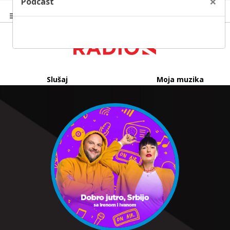
×
Podcast
Slušaj
Moja muzika