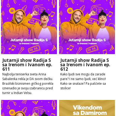
Jutarnji show Radija S
Jutarnji show Radija S
sa Irenom i Ivanom ep.
sa Irenom i Ivanom ep.
611
612
Najbolja teniserka sveta Arina
Kako ljudi sve mogu da zarade
Sabalenka rekla je DA svom dečku.
pare? I ne samo ljudi, već klinci!
Brazilski biznismen grčkog porekla
Kako se snalaze? Pa pašćete sa
iznenadio je svoju izabranicu pred
stolice!
turnir u Indian Velsu.