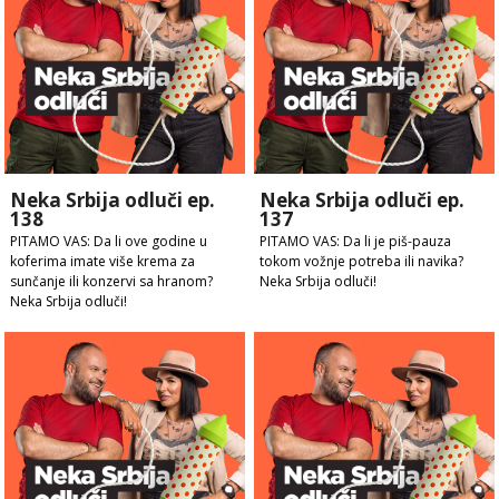
Neka Srbija odluči ep.
Neka Srbija odluči ep.
138
137
PITAMO VAS: Da li ove godine u
PITAMO VAS: Da li je piš-pauza
koferima imate više krema za
tokom vožnje potreba ili navika?
sunčanje ili konzervi sa hranom?
Neka Srbija odluči!
Neka Srbija odluči!