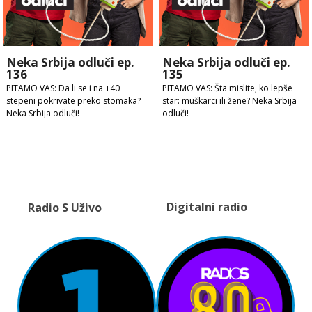
Neka Srbija odluči ep.
Neka Srbija odluči ep.
136
135
PITAMO VAS: Da li se i na +40
PITAMO VAS: Šta mislite, ko lepše
stepeni pokrivate preko stomaka?
star: muškarci ili žene? Neka Srbija
Neka Srbija odluči!
odluči!
Digitalni radio
Radio S Uživo