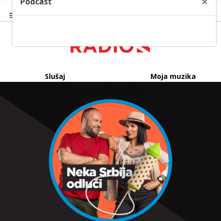
×
Podcast
Slušaj
Moja muzika