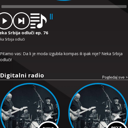
dio
ayer
ka Srbija odluči ep. 76
ka Srbija odluči
Pitamo vas: Da li je moda izgubila kompas ili ipak nije? Neka Srbija
odluči!
Digitalni radio
Pogledaj sve >