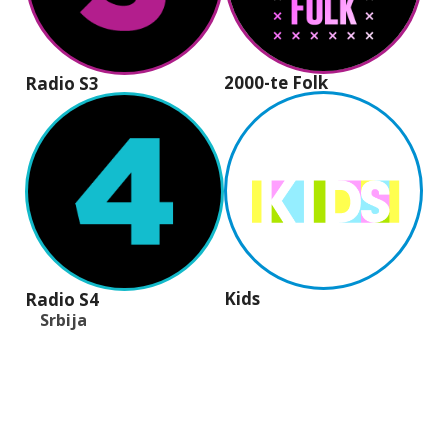
2000-te Folk
Radio S3
Kids
Radio S4
Srbija
+381 (11) 40 40 440
office@radios.rs
Šumadijski trg 6a, 11000 Beograd