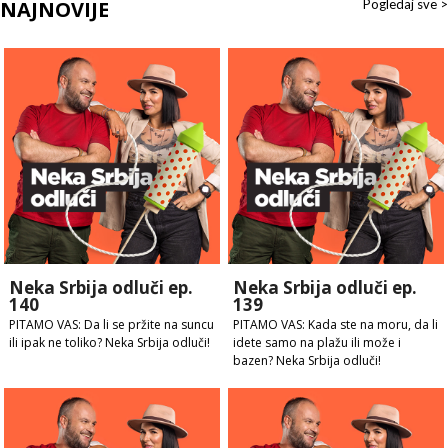
NAJNOVIJE
Pogledaj sve >
Neka Srbija odluči ep.
Neka Srbija odluči ep.
140
139
PITAMO VAS: Da li se pržite na suncu
PITAMO VAS: Kada ste na moru, da li
ili ipak ne toliko? Neka Srbija odluči!
idete samo na plažu ili može i
bazen? Neka Srbija odluči!