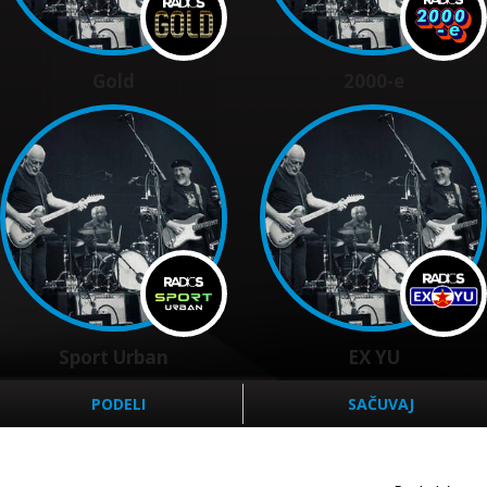
Gold
2000-e
Sport Urban
EX YU
PODELI
SAČUVAJ