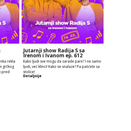
a
Jutarnji show Radija S sa
Irenom i Ivanom ep. 612
enka rekla
Kako ljudi sve mogu da zarade pare? I ne samo
en grčkog
ljudi, već klinci! Kako se snalaze? Pa pašćete sa
u pred
stolice!
Detaljnije