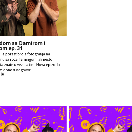
dom sa Damirom i
om ep. 31
 je porast broja fotografija na
mu sa roze flamingom, ali nešto
a znate u vezi sa tim. Nova epizoda
m donosi odgovor.
ije