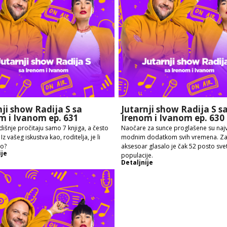
nji show Radija S sa
Jutarnji show Radija S s
m i Ivanom ep. 631
Irenom i Ivanom ep. 630
išnje pročitaju samo 7 knjiga, a često
Naočare za sunce proglašene su naj
. Iz vašeg iskustva kao, roditelja, je li
modnim dodatkom svih vremena. Za 
no?
aksesoar glasalo je čak 52 posto sve
ije
populacije.
Detaljnije