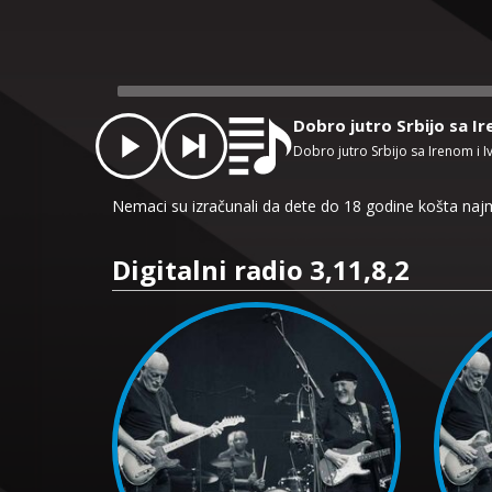
Audio
Player
Dobro jutro Srbijo sa I
Dobro jutro Srbijo sa Irenom i 
Nemaci su izračunali da dete do 18 godine košta najm
Digitalni radio 3,11,8,2