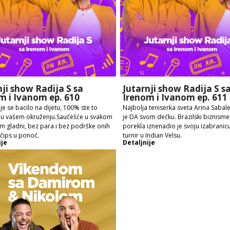
nji show Radija S sa
Jutarnji show Radija S s
m i Ivanom ep. 610
Irenom i Ivanom ep. 611
je se bacilo na dijetu, 100% ste to
Najbolja teniserka sveta Arina Sabal
i u vašem okruženju.Saučešće u svakom
je DA svom dečku. Brazilski biznism
Em gladni, bez para i bez podrške onih
porekla iznenadio je svoju izabranic
 čips u ponoć.
turnir u Indian Velsu.
ije
Detaljnije