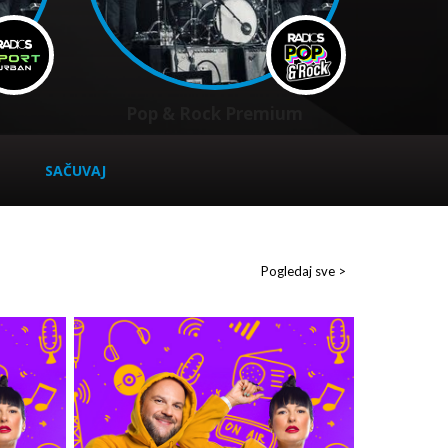
Pop & Rock Premium
SAČUVAJ
Pogledaj sve >