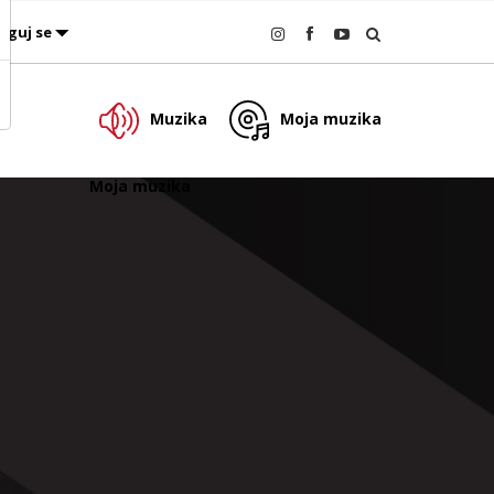
oguj se
Muzika
Moja muzika
Moja muzika