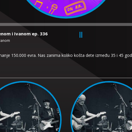
renom i Ivanom ep. 336
Ivanom
anje 150.000 evra. Nas zanima koliko košta dete između 35 i 45 godin