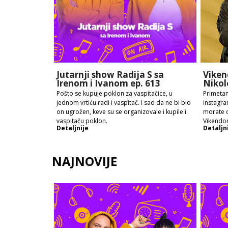
Jutarnji show Radija S sa
Viken
Irenom i Ivanom ep. 613
Nikol
Pošto se kupuje poklon za vaspitačice, u
Primetan
jednom vrtiću radi i vaspitač. I sad da ne bi bio
instagra
on ugrožen, keve su se organizovale i kupile i
morate d
vaspitaču poklon.
Vikendo
Detaljnije
Detaljn
NAJNOVIJE