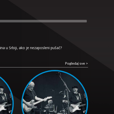
a u Srbiji, ako je nezaposleni pušač?
Pogledaj sve >