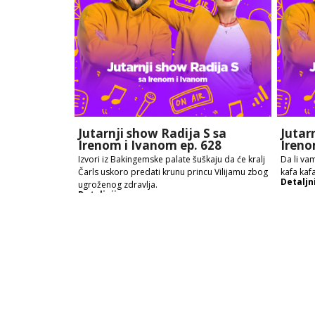
Jutarnji show Radija S sa
Jutar
Irenom i Ivanom ep. 628
Ireno
Izvori iz Bakingemske palate šuškaju da će kralj
Da li vam
Čarls uskoro predati krunu princu Vilijamu zbog
kafa kafa
Detaljn
ugroženog zdravlja.
Detaljnije