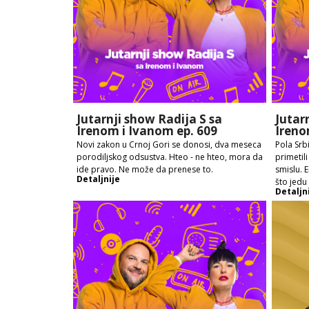
Jutarnji show Radija S sa
Jutar
Irenom i Ivanom ep. 609
Ireno
Novi zakon u Crnoj Gori se donosi, dva meseca
Pola Srbi
porodiljskog odsustva. Hteo - ne hteo, mora da
primetil
ide pravo. Ne može da prenese to.
smislu. 
Detaljnije
što jedu
Detaljn