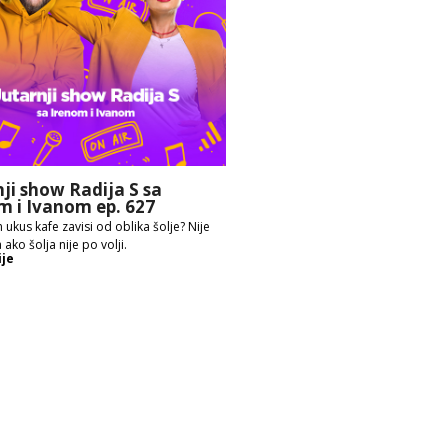
nji show Radija S sa
m i Ivanom ep. 627
 ukus kafe zavisi od oblika šolje? Nije
 ako šolja nije po volji.
ije