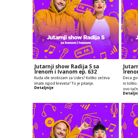
Jutarnji show Radija S sa
Jutar
Irenom i Ivanom ep. 632
Ireno
Kuda ide snobizam za Uskrs? Koliko zečeva
Deca god
imate ispod kreveta? To je pitanje.
ni toliko
Detaljnije
ovo tač
Detaljn