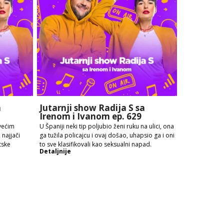
a
Jutarnji show Radija S sa
Irenom i Ivanom ep. 629
većim
U Španiji neki tip poljubio ženi ruku na ulici, ona
najjači
ga tužila policajcu i ovaj došao, uhapsio ga i oni
tske
to sve klasifikovali kao seksualni napad.
Detaljnije