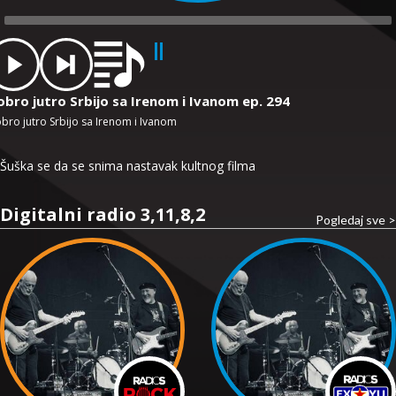
dio
ayer
obro jutro Srbijo sa Irenom i Ivanom ep. 294
bro jutro Srbijo sa Irenom i Ivanom
Šuška se da se snima nastavak kultnog filma
Digitalni radio 3,11,8,2
Pogledaj sve >