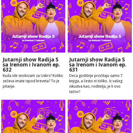
Jutarnji show Radija S
Jutarnji show Radija S
sa Irenom i Ivanom ep.
sa Irenom i Ivanom ep.
632
631
Kuda ide snobizam za Uskrs? Koliko
Deca godišnje pročitaju samo 7
zečeva imate ispod kreveta? To je
knjiga, a često ni toliko. Iz vašeg
pitanje.
iskustva kao, roditelja, je li ovo
tačno?