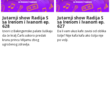
Jutarnji show Radija S
Jutarnji show Radija S
sa Irenom i Ivanom ep.
sa Irenom i Ivanom ep.
628
627
Izvori iz Bakingemske palate šuškaju
Da li vam ukus kafe zavisi od oblika
da će kralj Čarls uskoro predati
šolje? Nije kafa kafa ako šolja nije
krunu princu Vilijamu zbog
po volji.
ugroženog zdravlja.