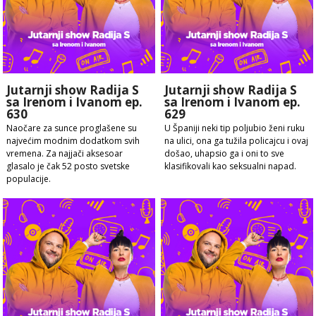
Jutarnji show Radija S
Jutarnji show Radija S
sa Irenom i Ivanom ep.
sa Irenom i Ivanom ep.
630
629
Naočare za sunce proglašene su
U Španiji neki tip poljubio ženi ruku
najvećim modnim dodatkom svih
na ulici, ona ga tužila policajcu i ovaj
vremena. Za najjači aksesoar
došao, uhapsio ga i oni to sve
glasalo je čak 52 posto svetske
klasifikovali kao seksualni napad.
populacije.