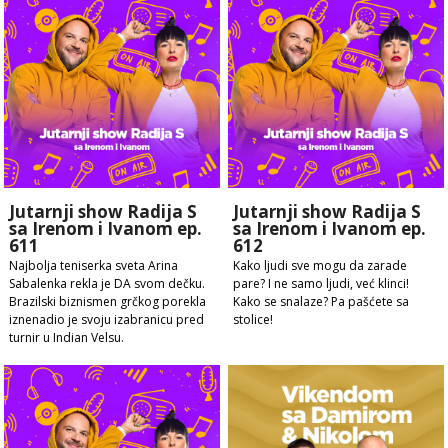
Jutarnji show Radija S
Jutarnji show Radija S
sa Irenom i Ivanom ep.
sa Irenom i Ivanom ep.
611
612
Najbolja teniserka sveta Arina
Kako ljudi sve mogu da zarade
Sabalenka rekla je DA svom dečku.
pare? I ne samo ljudi, već klinci!
Brazilski biznismen grčkog porekla
Kako se snalaze? Pa pašćete sa
iznenadio je svoju izabranicu pred
stolice!
turnir u Indian Velsu.