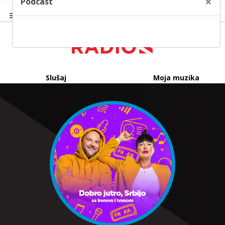
×
Podcast
Slušaj
Moja muzika