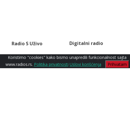
Digitalni radio
Radio S Uživo
Koristimo "cookies" kako bismo unapredili funkcionalnost sajta
www.radios.rs.
Politika privatnosti
Uslovi korišćenja
Prihvatam
Starogradski
Radio S1