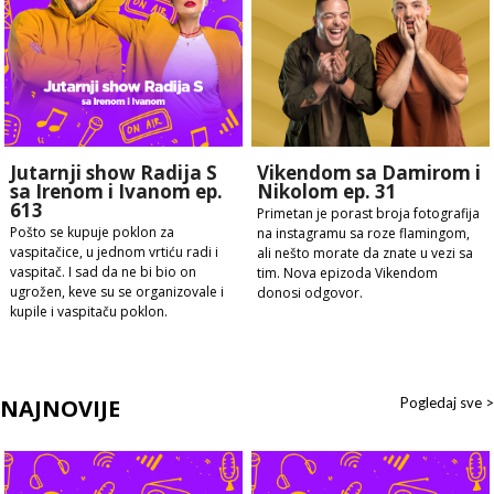
Jutarnji show Radija S
Vikendom sa Damirom i
sa Irenom i Ivanom ep.
Nikolom ep. 31
613
Primetan je porast broja fotografija
Pošto se kupuje poklon za
na instagramu sa roze flamingom,
vaspitačice, u jednom vrtiću radi i
ali nešto morate da znate u vezi sa
vaspitač. I sad da ne bi bio on
tim. Nova epizoda Vikendom
ugrožen, keve su se organizovale i
donosi odgovor.
kupile i vaspitaču poklon.
NAJNOVIJE
Pogledaj sve >