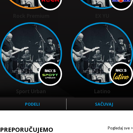
Rock Premium
EX YU
Sport Urban
Latino
PODELI
SAČUVAJ
PREPORUČUJEMO
Pogledaj sve >