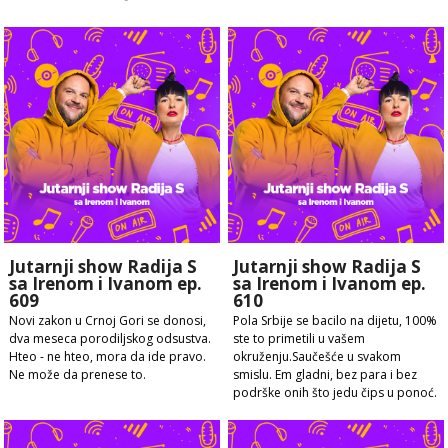
Jutarnji show Radija S
Jutarnji show Radija S
sa Irenom i Ivanom ep.
sa Irenom i Ivanom ep.
609
610
Novi zakon u Crnoj Gori se donosi,
Pola Srbije se bacilo na dijetu, 100%
dva meseca porodiljskog odsustva.
ste to primetili u vašem
Hteo - ne hteo, mora da ide pravo.
okruženju.Saučešće u svakom
Ne može da prenese to.
smislu. Em gladni, bez para i bez
podrške onih što jedu čips u ponoć.