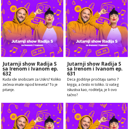
Jutarnji show Radija S
Jutarnji show Radija S
sa Irenom i Ivanom ep.
sa Irenom i Ivanom ep.
632
631
Kuda ide snobizam za Uskrs? Koliko
Deca godišnje pročitaju samo 7
zečeva imate ispod kreveta? To je
knjiga, a često ni toliko. Iz vašeg
pitanje.
iskustva kao, roditelja, je li ovo
tačno?