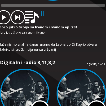
dio
ayer
obro jutro Srbijo sa Irenom i Ivanom ep. 291
bro jutro Srbijo sa Irenom i Ivanom
Juče nismo znali, a danas znamo da Leonardo Di Kaprio otvara
fabriku sintetičkih dijamanta u Španiji.
Digitalni radio 3,11,8,2
Pogledaj sve >