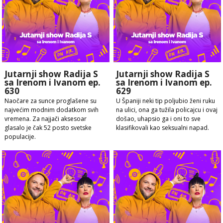
Jutarnji show Radija S
Jutarnji show Radija S
sa Irenom i Ivanom ep.
sa Irenom i Ivanom ep.
630
629
Naočare za sunce proglašene su
U Španiji neki tip poljubio ženi ruku
najvećim modnim dodatkom svih
na ulici, ona ga tužila policajcu i ovaj
vremena. Za najjači aksesoar
došao, uhapsio ga i oni to sve
glasalo je čak 52 posto svetske
klasifikovali kao seksualni napad.
populacije.