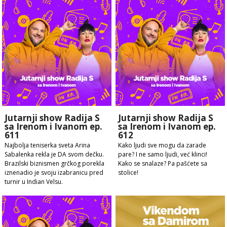
Jutarnji show Radija S
Jutarnji show Radija S
sa Irenom i Ivanom ep.
sa Irenom i Ivanom ep.
611
612
Najbolja teniserka sveta Arina
Kako ljudi sve mogu da zarade
Sabalenka rekla je DA svom dečku.
pare? I ne samo ljudi, već klinci!
Brazilski biznismen grčkog porekla
Kako se snalaze? Pa pašćete sa
iznenadio je svoju izabranicu pred
stolice!
turnir u Indian Velsu.