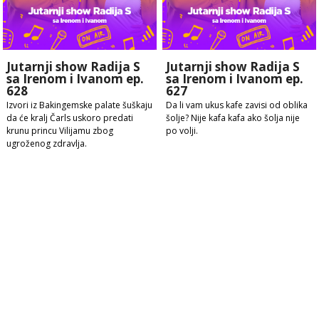
Jutarnji show Radija S
Jutarnji show Radija S
sa Irenom i Ivanom ep.
sa Irenom i Ivanom ep.
628
627
Izvori iz Bakingemske palate šuškaju
Da li vam ukus kafe zavisi od oblika
da će kralj Čarls uskoro predati
šolje? Nije kafa kafa ako šolja nije
krunu princu Vilijamu zbog
po volji.
ugroženog zdravlja.