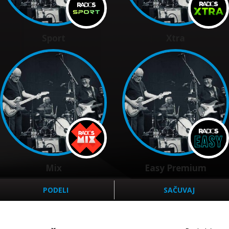
Sport
Xtra
Mix
Easy Premium
PODELI
SAČUVAJ