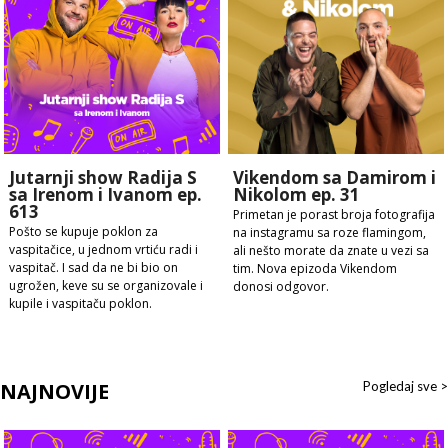
Jutarnji show Radija S
Vikendom sa Damirom i
sa Irenom i Ivanom ep.
Nikolom ep. 31
613
Primetan je porast broja fotografija
Pošto se kupuje poklon za
na instagramu sa roze flamingom,
vaspitačice, u jednom vrtiću radi i
ali nešto morate da znate u vezi sa
vaspitač. I sad da ne bi bio on
tim. Nova epizoda Vikendom
ugrožen, keve su se organizovale i
donosi odgovor.
kupile i vaspitaču poklon.
NAJNOVIJE
Pogledaj sve >