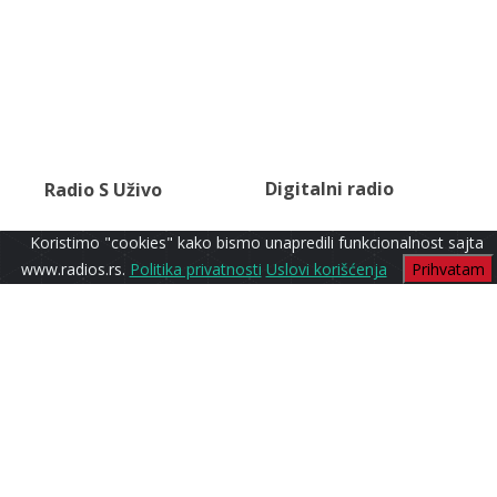
Digitalni radio
Radio S Uživo
Koristimo "cookies" kako bismo unapredili funkcionalnost sajta
www.radios.rs.
Politika privatnosti
Uslovi korišćenja
Prihvatam
Sport Urban
Radio S1