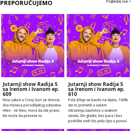
PREPORUČUJEMO
Pogledaj sve >
Jutarnji show Radija S
Jutarnji show Radija S
sa Irenom i Ivanom ep.
sa Irenom i Ivanom ep.
609
610
Novi zakon u Crnoj Gori se donosi,
Pola Srbije se bacilo na dijetu, 100%
dva meseca porodiljskog odsustva.
ste to primetili u vašem
Hteo - ne hteo, mora da ide pravo.
okruženju.Saučešće u svakom
Ne može da prenese to.
smislu. Em gladni, bez para i bez
podrške onih što jedu čips u ponoć.