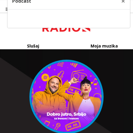
×
Podcast
Slušaj
Moja muzika