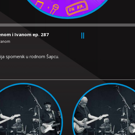
renom i Ivanom ep. 287
Ivanom
bija spomenik u rodnom Šapcu.