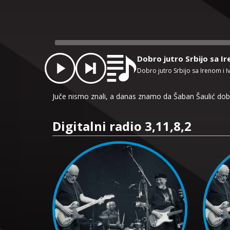
Audio
Player
Dobro jutro Srbijo sa I
Dobro jutro Srbijo sa Irenom i 
Juče nismo znali, a danas znamo da Šaban Šaulić do
Digitalni radio 3,11,8,2