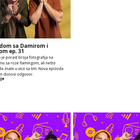
dom sa Damirom i
om ep. 31
 je porast broja fotografija na
mu sa roze flamingom, ali nešto
a znate u vezi sa tim. Nova epizoda
m donosi odgovor.
ije