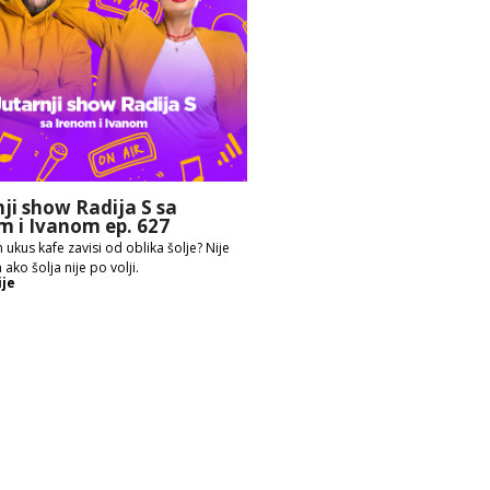
nji show Radija S sa
m i Ivanom ep. 627
 ukus kafe zavisi od oblika šolje? Nije
 ako šolja nije po volji.
ije