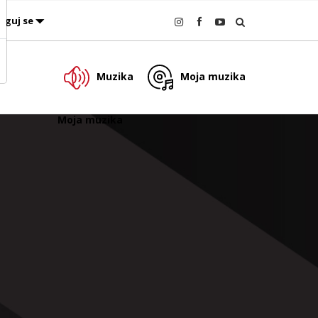
oguj se
Muzika
Moja muzika
Moja muzika