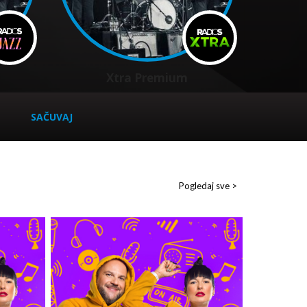
Xtra Premium
SAČUVAJ
Pogledaj sve >