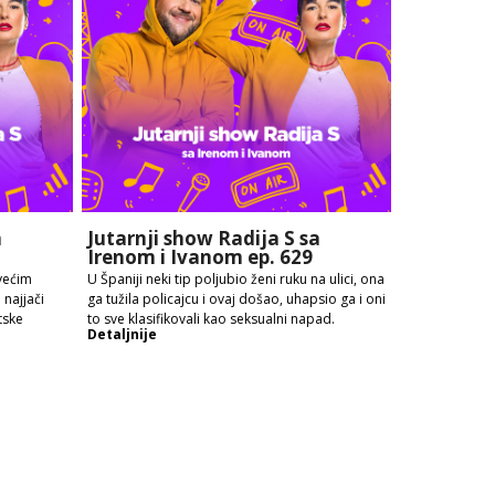
a
Jutarnji show Radija S sa
Irenom i Ivanom ep. 629
većim
U Španiji neki tip poljubio ženi ruku na ulici, ona
najjači
ga tužila policajcu i ovaj došao, uhapsio ga i oni
tske
to sve klasifikovali kao seksualni napad.
Detaljnije