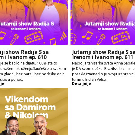
nji show Radija S sa
Jutarnji show Radija S s
m i Ivanom ep. 610
Irenom i Ivanom ep. 611
je se bacilo na dijetu, 100% ste to
Najbolja teniserka sveta Arina Sabal
i u vašem okruženju.Saučešće u svakom
je DA svom dečku. Brazilski biznism
Em gladni, bez para i bez podrške onih
porekla iznenadio je svoju izabranic
 čips u ponoć.
turnir u Indian Velsu.
ije
Detaljnije