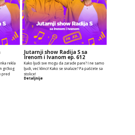
a
Jutarnji show Radija S sa
Irenom i Ivanom ep. 612
enka rekla
Kako ljudi sve mogu da zarade pare? I ne samo
en grčkog
ljudi, već klinci! Kako se snalaze? Pa pašćete sa
u pred
stolice!
Detaljnije