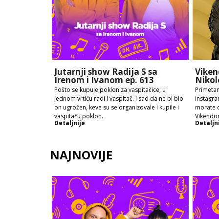
Jutarnji show Radija S sa
Viken
Irenom i Ivanom ep. 613
Nikol
Pošto se kupuje poklon za vaspitačice, u
Primetan
jednom vrtiću radi i vaspitač. I sad da ne bi bio
instagra
on ugrožen, keve su se organizovale i kupile i
morate d
vaspitaču poklon.
Vikendo
Detaljnije
Detaljn
NAJNOVIJE