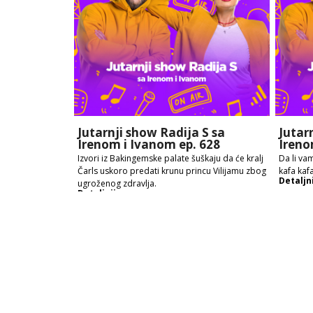
Jutarnji show Radija S sa
Jutar
Irenom i Ivanom ep. 628
Ireno
Izvori iz Bakingemske palate šuškaju da će kralj
Da li vam
Čarls uskoro predati krunu princu Vilijamu zbog
kafa kafa
Detaljn
ugroženog zdravlja.
Detaljnije