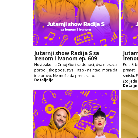
Jutarnji show Radija S sa
Jutar
Irenom i Ivanom ep. 609
Ireno
Novi zakon u Crnoj Gori se donosi, dva meseca
Pola Srbi
porodiljskog odsustva. Hteo - ne hteo, mora da
primetil
ide pravo. Ne može da prenese to.
smislu. 
Detaljnije
što jedu
Detaljn