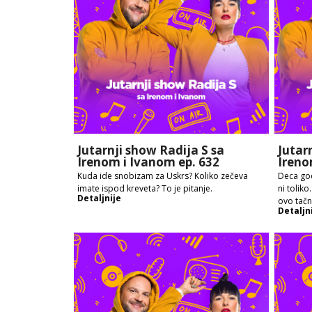
Jutarnji show Radija S sa
Jutar
Irenom i Ivanom ep. 632
Ireno
Kuda ide snobizam za Uskrs? Koliko zečeva
Deca god
imate ispod kreveta? To je pitanje.
ni toliko
Detaljnije
ovo tač
Detaljn