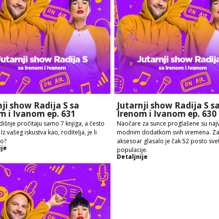
nji show Radija S sa
Jutarnji show Radija S s
m i Ivanom ep. 631
Irenom i Ivanom ep. 630
išnje pročitaju samo 7 knjiga, a često
Naočare za sunce proglašene su naj
. Iz vašeg iskustva kao, roditelja, je li
modnim dodatkom svih vremena. Za 
no?
aksesoar glasalo je čak 52 posto sve
ije
populacije.
Detaljnije