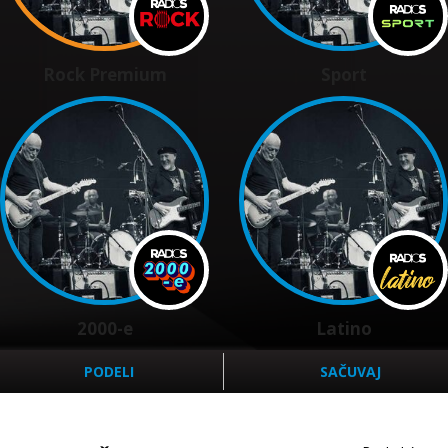
Rock Premium
Sport
2000-e
Latino
PODELI
SAČUVAJ