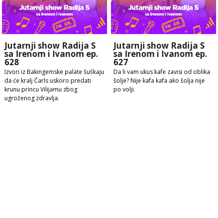
Jutarnji show Radija S
Jutarnji show Radija S
sa Irenom i Ivanom ep.
sa Irenom i Ivanom ep.
628
627
Izvori iz Bakingemske palate šuškaju
Da li vam ukus kafe zavisi od oblika
da će kralj Čarls uskoro predati
šolje? Nije kafa kafa ako šolja nije
krunu princu Vilijamu zbog
po volji.
ugroženog zdravlja.