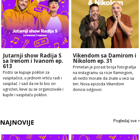
Jutarnji show Radija S
Vikendom sa Damirom i
sa Irenom i Ivanom ep.
Nikolom ep. 31
613
Primetan je porast broja fotografija
Pošto se kupuje poklon za
na instagramu sa roze flamingom,
vaspitačice, u jednom vrtiću radi i
ali nešto morate da znate u vezi sa
vaspitač. I sad da ne bi bio on
tim. Nova epizoda Vikendom
ugrožen, keve su se organizovale i
donosi odgovor.
kupile i vaspitaču poklon.
NAJNOVIJE
Pogledaj sve >