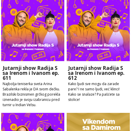
Jutarnji show Radija S
Jutarnji show Radija S
sa Irenom i Ivanom ep.
sa Irenom i Ivanom ep.
611
612
Najbolja teniserka sveta Arina
Kako ljudi sve mogu da zarade
Sabalenka rekla je DA svom dečku.
pare? I ne samo ljudi, već klinci!
Brazilski biznismen grčkog porekla
Kako se snalaze? Pa pašćete sa
iznenadio je svoju izabranicu pred
stolice!
turnir u Indian Velsu.