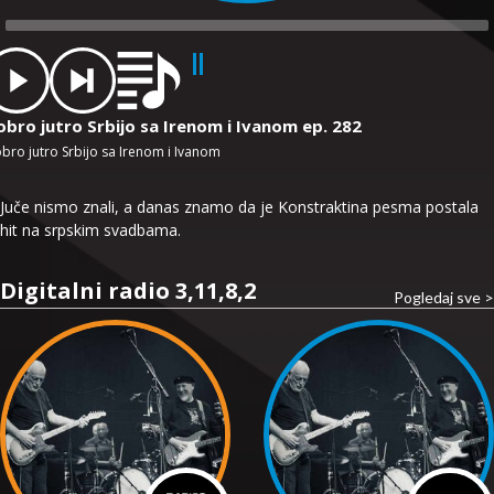
dio
ayer
obro jutro Srbijo sa Irenom i Ivanom ep. 282
bro jutro Srbijo sa Irenom i Ivanom
Juče nismo znali, a danas znamo da je Konstraktina pesma postala
hit na srpskim svadbama.
Digitalni radio 3,11,8,2
Pogledaj sve >