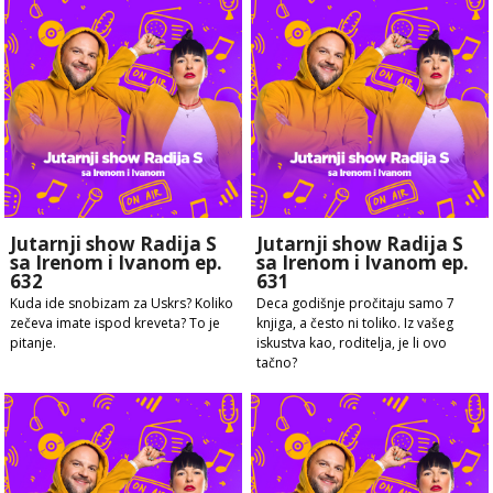
Jutarnji show Radija S
Jutarnji show Radija S
sa Irenom i Ivanom ep.
sa Irenom i Ivanom ep.
632
631
Kuda ide snobizam za Uskrs? Koliko
Deca godišnje pročitaju samo 7
zečeva imate ispod kreveta? To je
knjiga, a često ni toliko. Iz vašeg
pitanje.
iskustva kao, roditelja, je li ovo
tačno?