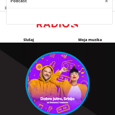
×
Podcast
Slušaj
Moja muzika