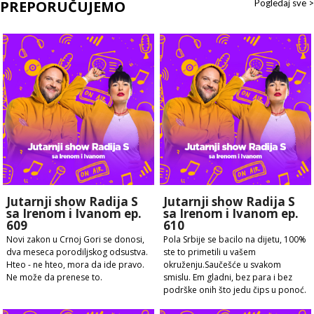
PREPORUČUJEMO
Pogledaj sve >
Jutarnji show Radija S
Jutarnji show Radija S
sa Irenom i Ivanom ep.
sa Irenom i Ivanom ep.
609
610
Novi zakon u Crnoj Gori se donosi,
Pola Srbije se bacilo na dijetu, 100%
dva meseca porodiljskog odsustva.
ste to primetili u vašem
Hteo - ne hteo, mora da ide pravo.
okruženju.Saučešće u svakom
Ne može da prenese to.
smislu. Em gladni, bez para i bez
podrške onih što jedu čips u ponoć.