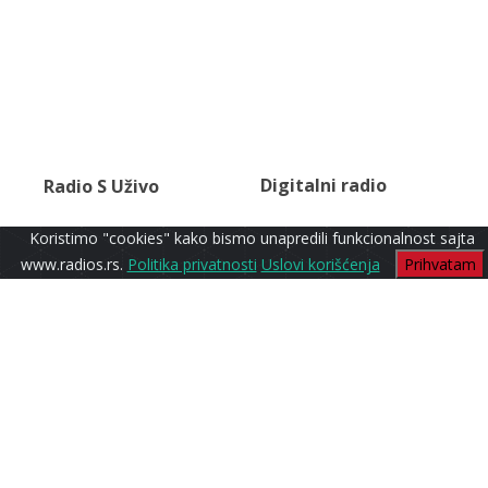
Digitalni radio
Radio S Uživo
Koristimo "cookies" kako bismo unapredili funkcionalnost sajta
www.radios.rs.
Politika privatnosti
Uslovi korišćenja
Prihvatam
Lounge
Radio S1