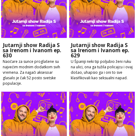
Jutarnji show Radija S
Jutarnji show Radija S
sa Irenom i Ivanom ep.
sa Irenom i Ivanom ep.
630
629
Naočare za sunce proglašene su
U Španiji neki tip poljubio ženi ruku
najvećim modnim dodatkom svih
na ulici, ona ga tužila policajcu i ovaj
vremena. Za najjači aksesoar
došao, uhapsio ga i oni to sve
glasalo je čak 52 posto svetske
klasifikovali kao seksualni napad.
populacije.