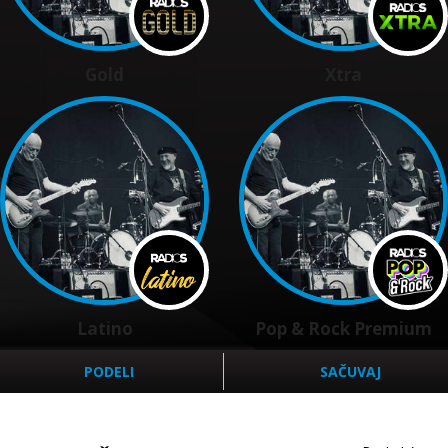
Gold
Xtra
Latino
Pop & Rock Premium
PODELI
SAČUVAJ