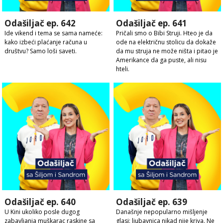
Odašiljač ep. 642
Odašiljač ep. 641
Ide vikend i tema se sama nameće:
Pričali smo o Bibi Struji. Hteo je da
kako izbeći plaćanje računa u
ode na električnu stolicu da dokaže
društvu? Samo loši saveti.
da mu struja ne može ništa i pitao je
Amerikance da ga puste, ali nisu
hteli.
Odašiljač ep. 640
Odašiljač ep. 639
U Kini ukoliko posle dugog
Današnje nepopularno mišljenje
zabavljanja muškarac raskine sa
glasi: ljubavnica nikad nije kriva. Ne