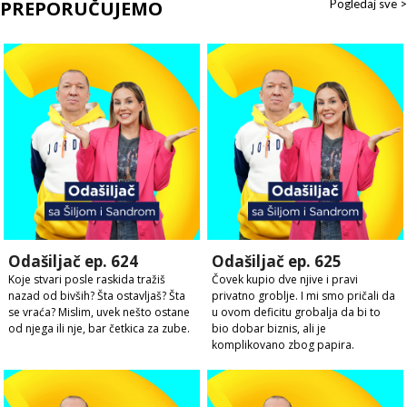
PREPORUČUJEMO
Pogledaj sve >
Odašiljač ep. 624
Odašiljač ep. 625
Koje stvari posle raskida tražiš
Čovek kupio dve njive i pravi
nazad od bivših? Šta ostavljaš? Šta
privatno groblje. I mi smo pričali da
se vraća? Mislim, uvek nešto ostane
u ovom deficitu grobalja da bi to
od njega ili nje, bar četkica za zube.
bio dobar biznis, ali je
komplikovano zbog papira.