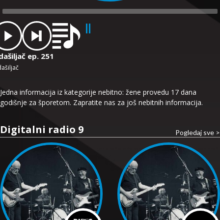
dio
ayer
ašiljač ep. 251
ašiljač
Jedna informacija iz kategorije nebitno: žene provedu 17 dana
godišnje za šporetom. Zapratite nas za još nebitnih informacija.
Digitalni radio 9
Pogledaj sve >