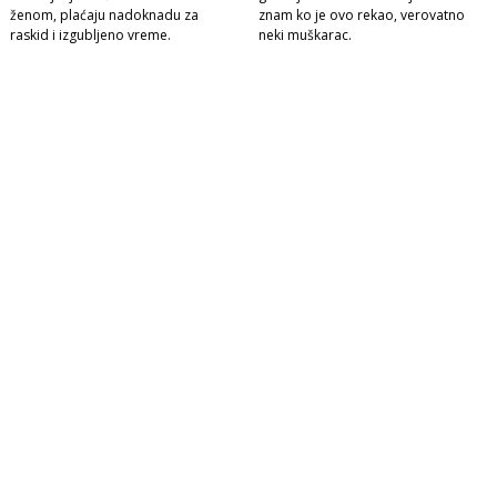
ženom, plaćaju nadoknadu za
znam ko je ovo rekao, verovatno
raskid i izgubljeno vreme.
neki muškarac.