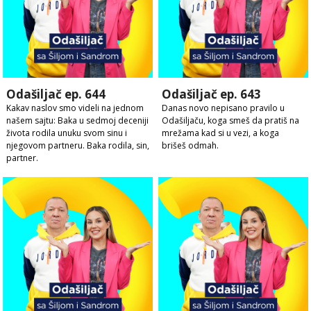
Odašiljač ep. 644
Odašiljač ep. 643
Kakav naslov smo videli na jednom
Danas novo nepisano pravilo u
našem sajtu: Baka u sedmoj deceniji
Odašiljaču, koga smeš da pratiš na
života rodila unuku svom sinu i
mrežama kad si u vezi, a koga
njegovom partneru. Baka rodila, sin,
brišeš odmah.
partner.