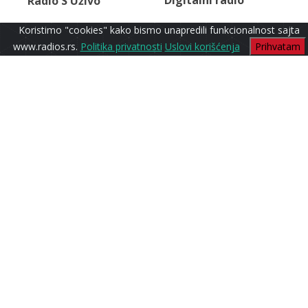
Digitalni radio
Radio S Uživo
Koristimo "cookies" kako bismo unapredili funkcionalnost sajta
www.radios.rs.
Politika privatnosti
Uslovi korišćenja
Prihvatam
Rock Ballads
Radio S1