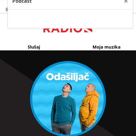
×
Podcast
Slušaj
Moja muzika