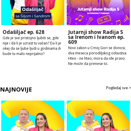
Odašiljač ep. 628
Jutarnji show Radija S
sa Irenom i Ivanom ep.
Gde je sve pristojno ljubiti se, gde
609
nije i da li je uzrast tu važan? Da li je
Novi zakon u Crnoj Gori se donosi,
okej da se ljube ljudi u godinama ili
dva meseca porodiljskog odsustva.
bude tu malo neprijatno?
Hteo - ne hteo, mora da ide pravo.
Ne može da prenese to.
NAJNOVIJE
Pogledaj sve >