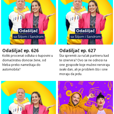
Odašiljač ep. 626
Odašiljač ep. 627
Koliki procenat odluka o kupovini u
Šta spremiti za ručak partneru kad
domaćinstvu donose žene, od
te iznervira? Ovo se ne odnosi na
hleba preko nameštaja do
one gospođe koje muževi nerviraju
automobila?
svaki dan, ali je problem što i one
moraju da jedu.