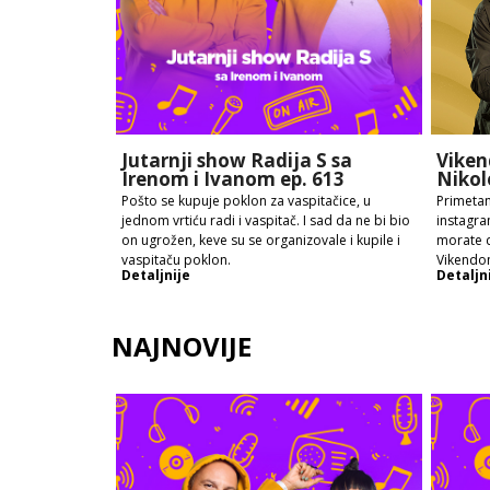
Jutarnji show Radija S sa
Viken
Irenom i Ivanom ep. 613
Nikol
Pošto se kupuje poklon za vaspitačice, u
Primetan
jednom vrtiću radi i vaspitač. I sad da ne bi bio
instagra
on ugrožen, keve su se organizovale i kupile i
morate d
vaspitaču poklon.
Vikendo
Detaljnije
Detaljn
NAJNOVIJE