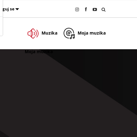
oguj se
Muzika
Moja muzika
Moja muzika