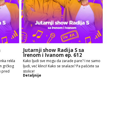
a
Jutarnji show Radija S sa
Irenom i Ivanom ep. 612
enka rekla
Kako ljudi sve mogu da zarade pare? I ne samo
en grčkog
ljudi, već klinci! Kako se snalaze? Pa pašćete sa
u pred
stolice!
Detaljnije