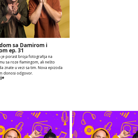
dom sa Damirom i
om ep. 31
 je porast broja fotografija na
mu sa roze flamingom, ali nešto
a znate u vezi sa tim. Nova epizoda
m donosi odgovor.
ije