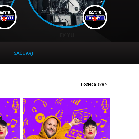
EX YU
SAČUVAJ
Pogledaj sve >