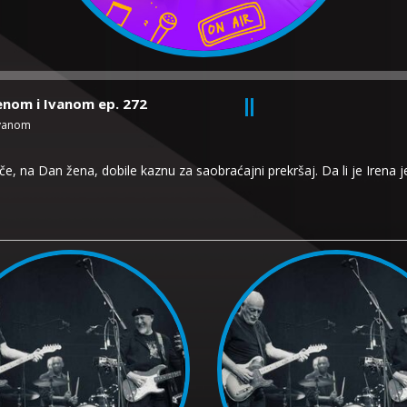
renom i Ivanom ep. 272
Ivanom
na Dan žena, dobile kaznu za saobraćajni prekršaj. Da li je Irena j