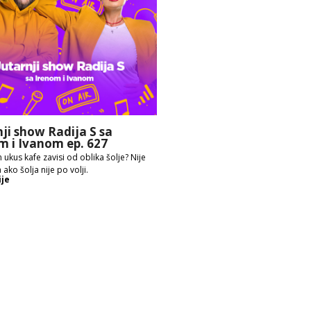
nji show Radija S sa
m i Ivanom ep. 627
 ukus kafe zavisi od oblika šolje? Nije
 ako šolja nije po volji.
ije