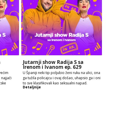
a
Jutarnji show Radija S sa
Irenom i Ivanom ep. 629
većim
U Španiji neki tip poljubio ženi ruku na ulici, ona
najjači
ga tužila policajcu i ovaj došao, uhapsio ga i oni
tske
to sve klasifikovali kao seksualni napad.
Detaljnije