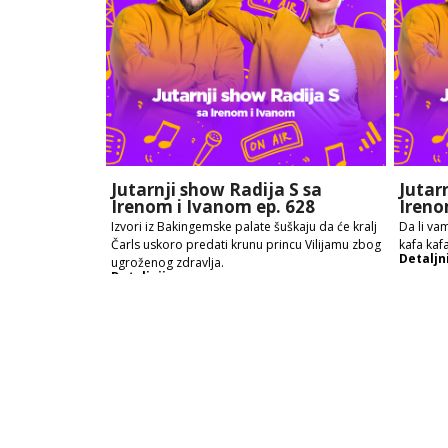
Jutarnji show Radija S sa
Jutar
Irenom i Ivanom ep. 628
Ireno
Izvori iz Bakingemske palate šuškaju da će kralj
Da li vam
Čarls uskoro predati krunu princu Vilijamu zbog
kafa kafa
Detaljn
ugroženog zdravlja.
Detaljnije