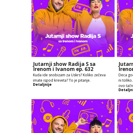
Jutarnji show Radija S sa
Jutar
Irenom i Ivanom ep. 632
Ireno
Kuda ide snobizam za Uskrs? Koliko zečeva
Deca god
imate ispod kreveta? To je pitanje.
ni toliko
Detaljnije
ovo tač
Detaljn