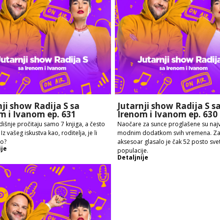
nji show Radija S sa
Jutarnji show Radija S s
m i Ivanom ep. 631
Irenom i Ivanom ep. 630
išnje pročitaju samo 7 knjiga, a često
Naočare za sunce proglašene su naj
. Iz vašeg iskustva kao, roditelja, je li
modnim dodatkom svih vremena. Za 
no?
aksesoar glasalo je čak 52 posto sve
ije
populacije.
Detaljnije