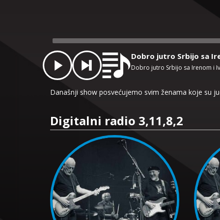
Audio
Player
Dobro jutro Srbijo sa I
Dobro jutro Srbijo sa Irenom i 
Današnji show posvećujemo svim ženama koje su juče, 
Digitalni radio 3,11,8,2