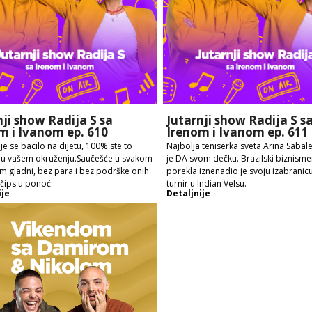
nji show Radija S sa
Jutarnji show Radija S s
m i Ivanom ep. 610
Irenom i Ivanom ep. 611
je se bacilo na dijetu, 100% ste to
Najbolja teniserka sveta Arina Sabal
i u vašem okruženju.Saučešće u svakom
je DA svom dečku. Brazilski biznism
Em gladni, bez para i bez podrške onih
porekla iznenadio je svoju izabranic
 čips u ponoć.
turnir u Indian Velsu.
ije
Detaljnije