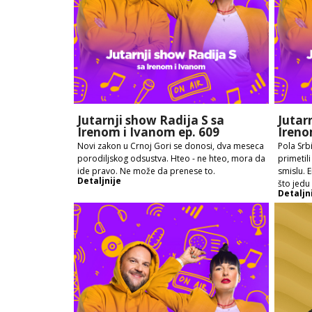
Jutarnji show Radija S sa
Jutar
Irenom i Ivanom ep. 609
Ireno
Novi zakon u Crnoj Gori se donosi, dva meseca
Pola Srbi
porodiljskog odsustva. Hteo - ne hteo, mora da
primetil
ide pravo. Ne može da prenese to.
smislu. 
Detaljnije
što jedu
Detaljn