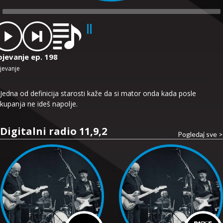
dio
ayer
ojevanje ep. 198
jevanje
Jedna od definicija starosti kaže da si mator onda kada posle
kupanja ne ideš napolje.
Digitalni radio 11,9,2
Pogledaj sve >