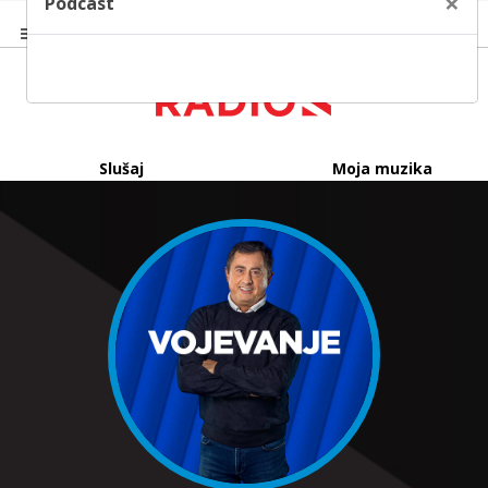
×
Podcast
Slušaj
Moja muzika