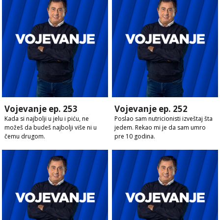
Vojevanje ep. 253
Vojevanje ep. 252
Kada si najbolji u jelu i piću, ne
Poslao sam nutricionisti izveštaj šta
možeš da budeš najbolji više ni u
jedem. Rekao mi je da sam umro
čemu drugom.
pre 10 godina.