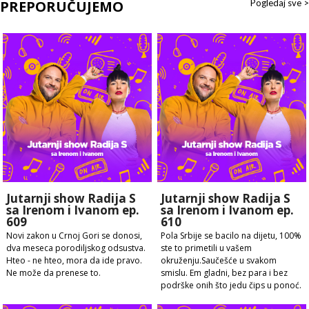
PREPORUČUJEMO
Pogledaj sve >
Jutarnji show Radija S
Jutarnji show Radija S
sa Irenom i Ivanom ep.
sa Irenom i Ivanom ep.
609
610
Novi zakon u Crnoj Gori se donosi,
Pola Srbije se bacilo na dijetu, 100%
dva meseca porodiljskog odsustva.
ste to primetili u vašem
Hteo - ne hteo, mora da ide pravo.
okruženju.Saučešće u svakom
Ne može da prenese to.
smislu. Em gladni, bez para i bez
podrške onih što jedu čips u ponoć.