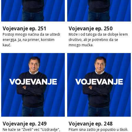
Vojevanje ep. 251
Vojevanje ep. 250
Postoji mnogo načina da se uštedi
Može i od taloga da se dobije krem
energija. Ja, na primer, koristim
društvo, ali je potrebno da se
kauč.
mnogo mućka.
Vojevanje ep. 249
Vojevanje ep. 248
Ne kaže se "Živeli" već "Uzdravlje",
Pitam sina zašto je popustio u školi.