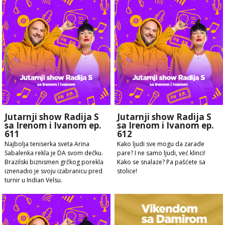
Jutarnji show Radija S
Jutarnji show Radija S
sa Irenom i Ivanom ep.
sa Irenom i Ivanom ep.
611
612
Najbolja teniserka sveta Arina
Kako ljudi sve mogu da zarade
Sabalenka rekla je DA svom dečku.
pare? I ne samo ljudi, već klinci!
Brazilski biznismen grčkog porekla
Kako se snalaze? Pa pašćete sa
iznenadio je svoju izabranicu pred
stolice!
turnir u Indian Velsu.