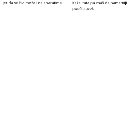
jer da se živi može i na aparatima.
Kaže, tata pa znaš da pametniji
poušta uvek.