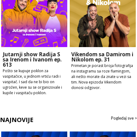
Jutarnji show Radija S
Vikendom sa Damirom i
sa Irenom i Ivanom ep.
Nikolom ep. 31
613
Primetan je porast broja fotografija
Pošto se kupuje poklon za
na instagramu sa roze flamingom,
vaspitačice, u jednom vrtiću radi i
ali nešto morate da znate u vezi sa
vaspitač. I sad da ne bi bio on
tim. Nova epizoda Vikendom
ugrožen, keve su se organizovale i
donosi odgovor.
kupile i vaspitaču poklon.
NAJNOVIJE
Pogledaj sve >