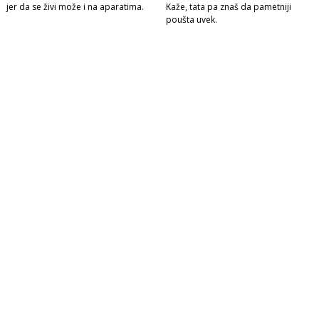
jer da se živi može i na aparatima.
Kaže, tata pa znaš da pametniji
poušta uvek.