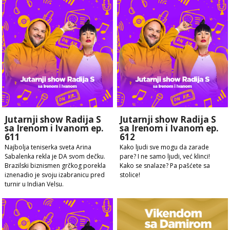
Jutarnji show Radija S
Jutarnji show Radija S
sa Irenom i Ivanom ep.
sa Irenom i Ivanom ep.
611
612
Najbolja teniserka sveta Arina
Kako ljudi sve mogu da zarade
Sabalenka rekla je DA svom dečku.
pare? I ne samo ljudi, već klinci!
Brazilski biznismen grčkog porekla
Kako se snalaze? Pa pašćete sa
iznenadio je svoju izabranicu pred
stolice!
turnir u Indian Velsu.