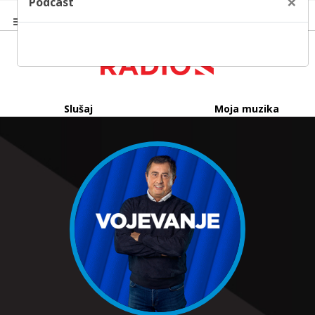
×
Podcast
Slušaj
Moja muzika