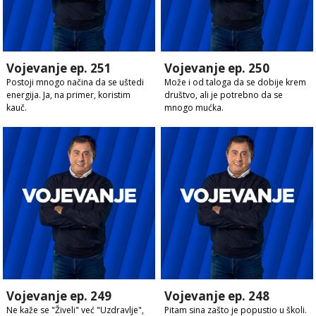
Vojevanje ep. 251
Vojevanje ep. 250
Postoji mnogo načina da se uštedi
Može i od taloga da se dobije krem
energija. Ja, na primer, koristim
društvo, ali je potrebno da se
kauč.
mnogo mućka.
Vojevanje ep. 249
Vojevanje ep. 248
Ne kaže se "Živeli" već "Uzdravlje",
Pitam sina zašto je popustio u školi.