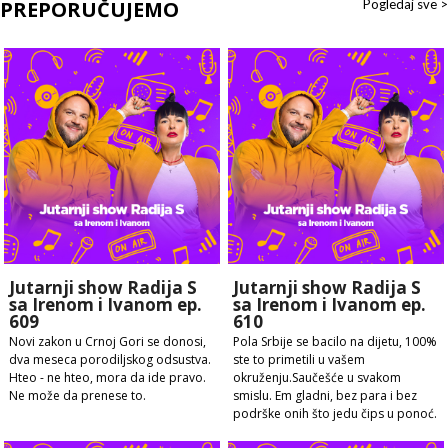
PREPORUČUJEMO
Pogledaj sve >
Jutarnji show Radija S
Jutarnji show Radija S
sa Irenom i Ivanom ep.
sa Irenom i Ivanom ep.
609
610
Novi zakon u Crnoj Gori se donosi,
Pola Srbije se bacilo na dijetu, 100%
dva meseca porodiljskog odsustva.
ste to primetili u vašem
Hteo - ne hteo, mora da ide pravo.
okruženju.Saučešće u svakom
Ne može da prenese to.
smislu. Em gladni, bez para i bez
podrške onih što jedu čips u ponoć.