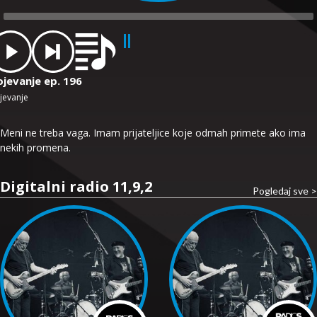
dio
ayer
ojevanje ep. 196
jevanje
Meni ne treba vaga. Imam prijateljice koje odmah primete ako ima
nekih promena.
Digitalni radio 11,9,2
Pogledaj sve >