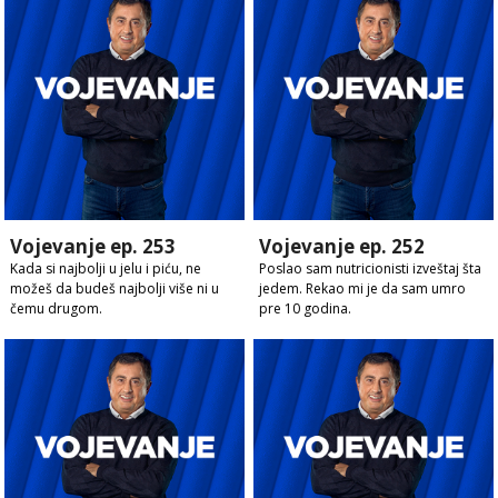
Vojevanje ep. 253
Vojevanje ep. 252
Kada si najbolji u jelu i piću, ne
Poslao sam nutricionisti izveštaj šta
možeš da budeš najbolji više ni u
jedem. Rekao mi je da sam umro
čemu drugom.
pre 10 godina.