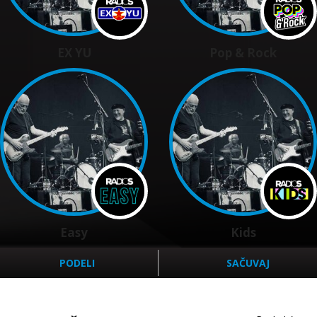
EX YU
Pop & Rock
Easy
Kids
PODELI
SAČUVAJ