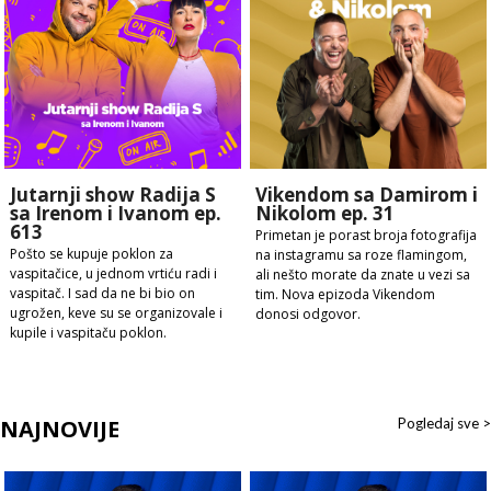
Jutarnji show Radija S
Vikendom sa Damirom i
sa Irenom i Ivanom ep.
Nikolom ep. 31
613
Primetan je porast broja fotografija
Pošto se kupuje poklon za
na instagramu sa roze flamingom,
vaspitačice, u jednom vrtiću radi i
ali nešto morate da znate u vezi sa
vaspitač. I sad da ne bi bio on
tim. Nova epizoda Vikendom
ugrožen, keve su se organizovale i
donosi odgovor.
kupile i vaspitaču poklon.
NAJNOVIJE
Pogledaj sve >