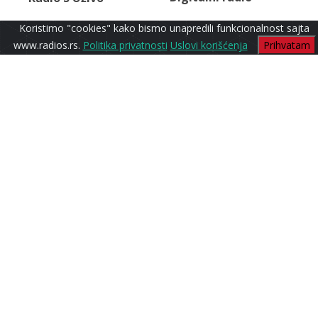
Koristimo "cookies" kako bismo unapredili funkcionalnost sajta
www.radios.rs.
Politika privatnosti
Uslovi korišćenja
Prihvatam
Lounge
Radio S1