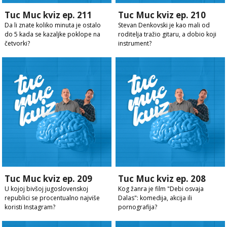
Tuc Muc kviz ep. 211
Tuc Muc kviz ep. 210
Da li znate koliko minuta je ostalo
Stevan Denkovski je kao mali od
do 5 kada se kazaljke poklope na
roditelja tražio gitaru, a dobio koji
četvorki?
instrument?
Tuc Muc kviz ep. 209
Tuc Muc kviz ep. 208
U kojoj bivšoj jugoslovenskoj
Kog žanra je film "Debi osvaja
republici se procentualno najviše
Dalas": komedija, akcija ili
koristi Instagram?
pornografija?