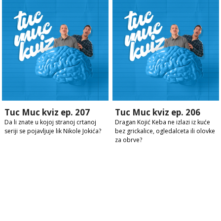
Tuc Muc kviz ep. 207
Tuc Muc kviz ep. 206
Da li znate u kojoj stranoj crtanoj
Dragan Kojić Keba ne izlazi iz kuće
seriji se pojavljuje lik Nikole Jokića?
bez grickalice, ogledalceta ili olovke
za obrve?