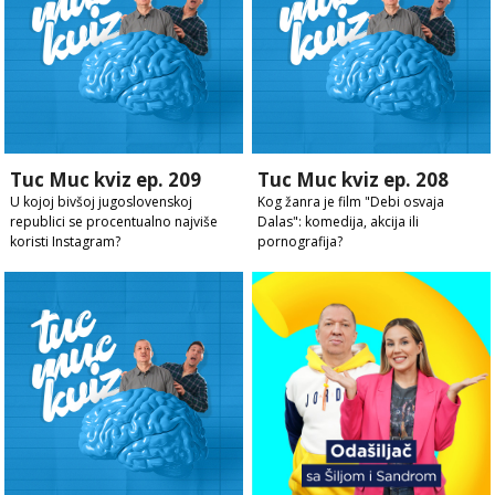
Tuc Muc kviz ep. 209
Tuc Muc kviz ep. 208
U kojoj bivšoj jugoslovenskoj
Kog žanra je film "Debi osvaja
republici se procentualno najviše
Dalas": komedija, akcija ili
koristi Instagram?
pornografija?