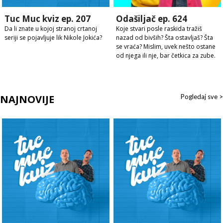
Tuc Muc kviz ep. 207
Odašiljač ep. 624
Da li znate u kojoj stranoj crtanoj
Koje stvari posle raskida tražiš
seriji se pojavljuje lik Nikole Jokića?
nazad od bivših? Šta ostavljaš? Šta
se vraća? Mislim, uvek nešto ostane
od njega ili nje, bar četkica za zube.
NAJNOVIJE
Pogledaj sve >