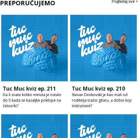
PREPORUČUJEMO
Pogledaj sve >
Tuc Muc kviz ep. 211
Tuc Muc kviz ep. 210
Da li znate koliko minuta je ostalo
Stevan Denkovski je kao mali od
do 5 kada se kazaljke poklope na
roditelja tražio gitaru, a dobio koji
četvorki?
instrument?