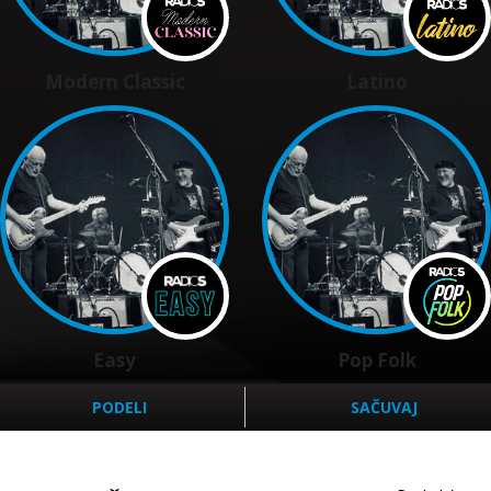
Modern Classic
Latino
Easy
Pop Folk
PODELI
SAČUVAJ