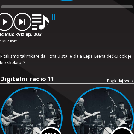
dio
ayer
uc Muc kviz ep. 203
c Muc Kviz
Pitali smo takmičare da li znaju šta je slala Lepa Brena dečku dok je
bio školarac?
Digitalni radio 11
Pogledaj sve >