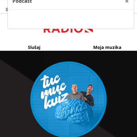
×
Podcast
Slušaj
Moja muzika