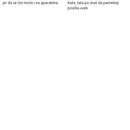
jer da se živi može i na aparatima.
Kaže, tata pa znaš da pametniji
poušta uvek.