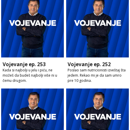
Vojevanje ep. 253
Vojevanje ep. 252
Kada si najbolji u jelu i piću, ne
Poslao sam nutricionisti izveštaj šta
možeš da budeš najbolji više ni u
jedem. Rekao mi je da sam umro
čemu drugom.
pre 10 godina.