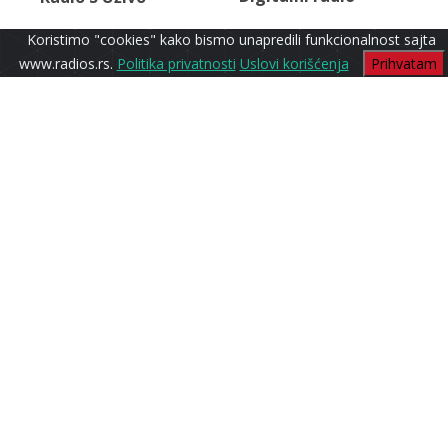
Koristimo "cookies" kako bismo unapredili funkcionalnost sajta
www.radios.rs.
Politika privatnosti
Uslovi korišćenja
Prihvatam
Folk Stars
Radio S1