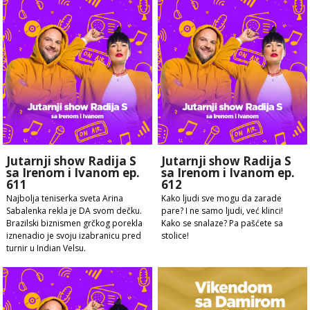
Jutarnji show Radija S
Jutarnji show Radija S
sa Irenom i Ivanom ep.
sa Irenom i Ivanom ep.
611
612
Najbolja teniserka sveta Arina
Kako ljudi sve mogu da zarade
Sabalenka rekla je DA svom dečku.
pare? I ne samo ljudi, već klinci!
Brazilski biznismen grčkog porekla
Kako se snalaze? Pa pašćete sa
iznenadio je svoju izabranicu pred
stolice!
turnir u Indian Velsu.