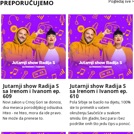
PREPORUČUJEMO
Pogledaj sve >
Jutarnji show Radija S
Jutarnji show Radija S
sa Irenom i Ivanom ep.
sa Irenom i Ivanom ep.
609
610
Novi zakon u Crnoj Gori se donosi,
Pola Srbije se bacilo na dijetu, 100%
dva meseca porodiljskog odsustva.
ste to primetili u vašem
Hteo - ne hteo, mora da ide pravo.
okruženju.Saučešće u svakom
Ne može da prenese to.
smislu. Em gladni, bez para i bez
podrške onih što jedu čips u ponoć.