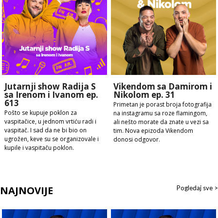
Jutarnji show Radija S
Vikendom sa Damirom i
sa Irenom i Ivanom ep.
Nikolom ep. 31
613
Primetan je porast broja fotografija
Pošto se kupuje poklon za
na instagramu sa roze flamingom,
vaspitačice, u jednom vrtiću radi i
ali nešto morate da znate u vezi sa
vaspitač. I sad da ne bi bio on
tim. Nova epizoda Vikendom
ugrožen, keve su se organizovale i
donosi odgovor.
kupile i vaspitaču poklon.
NAJNOVIJE
Pogledaj sve >