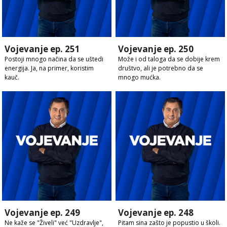
Vojevanje ep. 251
Vojevanje ep. 250
Postoji mnogo načina da se uštedi
Može i od taloga da se dobije krem
energija. Ja, na primer, koristim
društvo, ali je potrebno da se
kauč.
mnogo mućka.
Vojevanje ep. 249
Vojevanje ep. 248
Ne kaže se "Živeli" već "Uzdravlje",
Pitam sina zašto je popustio u školi.