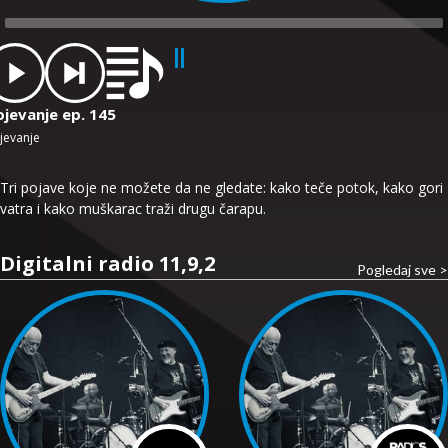
dio
ayer
ojevanje ep. 145
jevanje
Tri pojave koje ne možete da ne gledate: kako teče potok, kako gori
vatra i kako muškarac traži drugu čarapu.
Digitalni radio 11,9,2
Pogledaj sve >