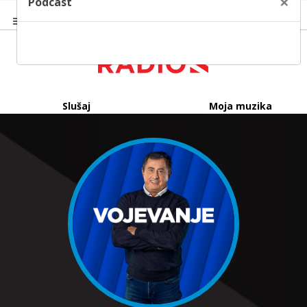
×
Podcast
Slušaj
Moja muzika