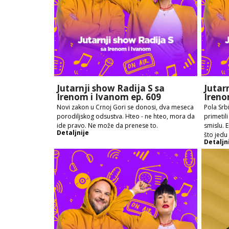
Jutarnji show Radija S sa
Jutar
Irenom i Ivanom ep. 609
Ireno
Novi zakon u Crnoj Gori se donosi, dva meseca
Pola Srbi
porodiljskog odsustva. Hteo - ne hteo, mora da
primetil
ide pravo. Ne može da prenese to.
smislu. 
Detaljnije
što jedu
Detaljn