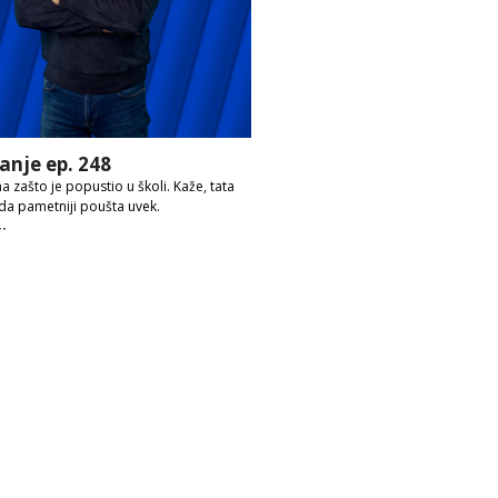
anje ep. 248
a zašto je popustio u školi. Kaže, tata
da pametniji poušta uvek.
ije