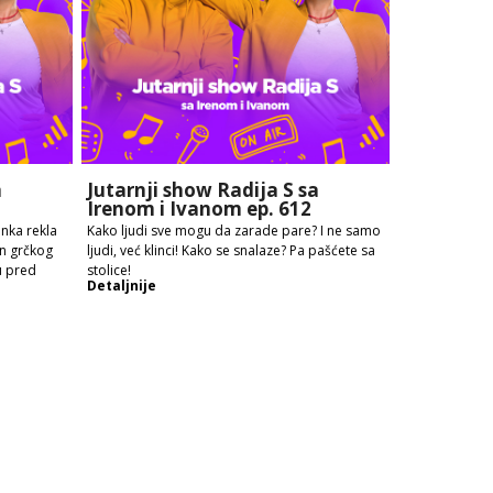
a
Jutarnji show Radija S sa
Irenom i Ivanom ep. 612
enka rekla
Kako ljudi sve mogu da zarade pare? I ne samo
en grčkog
ljudi, već klinci! Kako se snalaze? Pa pašćete sa
u pred
stolice!
Detaljnije