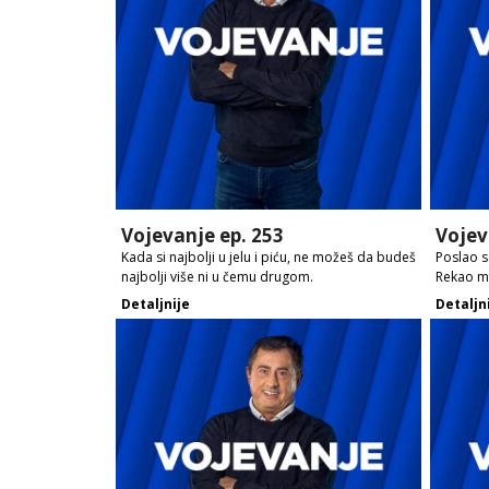
Vojevanje ep. 253
Vojev
Kada si najbolji u jelu i piću, ne možeš da budeš
Poslao s
najbolji više ni u čemu drugom.
Rekao mi
Detaljnije
Detaljn