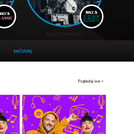
Easy Premium
SAČUVAJ
Pogledaj sve >