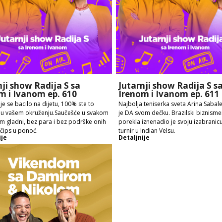
nji show Radija S sa
Jutarnji show Radija S s
m i Ivanom ep. 610
Irenom i Ivanom ep. 611
je se bacilo na dijetu, 100% ste to
Najbolja teniserka sveta Arina Sabal
i u vašem okruženju.Saučešće u svakom
je DA svom dečku. Brazilski biznism
Em gladni, bez para i bez podrške onih
porekla iznenadio je svoju izabranic
 čips u ponoć.
turnir u Indian Velsu.
ije
Detaljnije