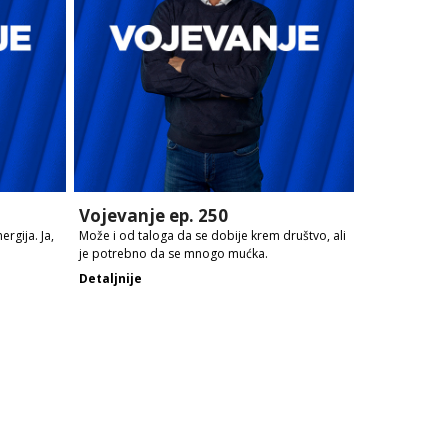
Vojevanje ep. 250
rgija. Ja,
Može i od taloga da se dobije krem društvo, ali
je potrebno da se mnogo mućka.
Detaljnije