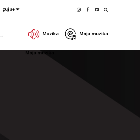
oguj se
Muzika
Moja muzika
Moja muzika