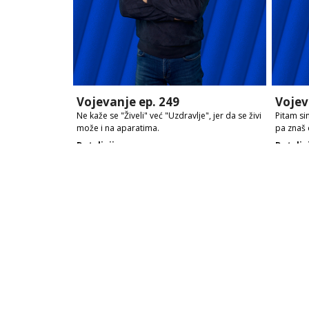
Vojevanje ep. 249
Vojev
Ne kaže se "Živeli" već "Uzdravlje", jer da se živi
Pitam sin
može i na aparatima.
pa znaš 
Detaljnije
Detaljn