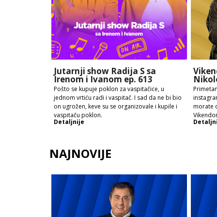
Jutarnji show Radija S sa
Viken
Irenom i Ivanom ep. 613
Nikol
Pošto se kupuje poklon za vaspitačice, u
Primetan
jednom vrtiću radi i vaspitač. I sad da ne bi bio
instagra
on ugrožen, keve su se organizovale i kupile i
morate d
vaspitaču poklon.
Vikendo
Detaljnije
Detaljn
NAJNOVIJE