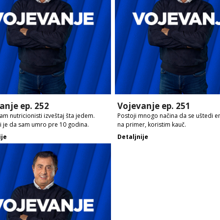
anje ep. 252
Vojevanje ep. 251
am nutricionisti izveštaj šta jedem.
Postoji mnogo načina da se uštedi ene
 je da sam umro pre 10 godina.
na primer, koristim kauč.
ije
Detaljnije