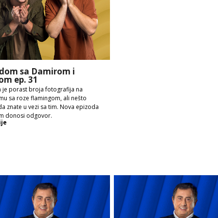
dom sa Damirom i
om ep. 31
 je porast broja fotografija na
mu sa roze flamingom, ali nešto
a znate u vezi sa tim. Nova epizoda
m donosi odgovor.
ije