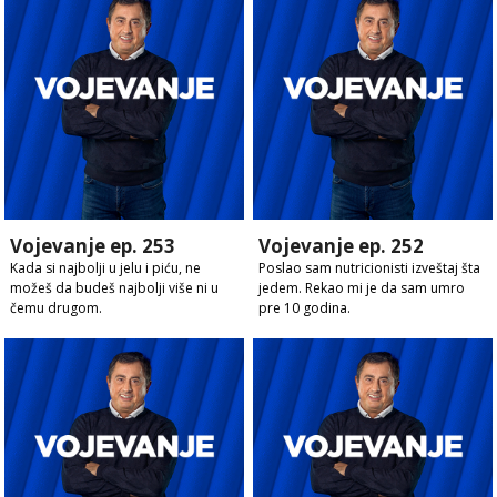
Vojevanje ep. 253
Vojevanje ep. 252
Kada si najbolji u jelu i piću, ne
Poslao sam nutricionisti izveštaj šta
možeš da budeš najbolji više ni u
jedem. Rekao mi je da sam umro
čemu drugom.
pre 10 godina.