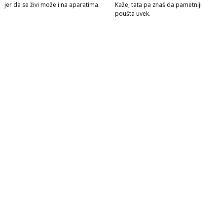
jer da se živi može i na aparatima.
Kaže, tata pa znaš da pametniji
poušta uvek.