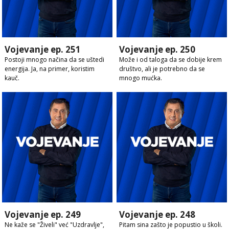
Vojevanje ep. 251
Vojevanje ep. 250
Postoji mnogo načina da se uštedi
Može i od taloga da se dobije krem
energija. Ja, na primer, koristim
društvo, ali je potrebno da se
kauč.
mnogo mućka.
Vojevanje ep. 249
Vojevanje ep. 248
Ne kaže se "Živeli" već "Uzdravlje",
Pitam sina zašto je popustio u školi.