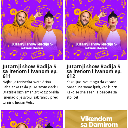
Jutarnji show Radija S
Jutarnji show Radija S
sa Irenom i Ivanom ep.
sa Irenom i Ivanom ep.
611
612
Najbolja teniserka sveta Arina
Kako ljudi sve mogu da zarade
Sabalenka rekla je DA svom dečku.
pare? I ne samo ljudi, već klinci!
Brazilski biznismen grčkog porekla
Kako se snalaze? Pa pašćete sa
iznenadio je svoju izabranicu pred
stolice!
turnir u Indian Velsu.