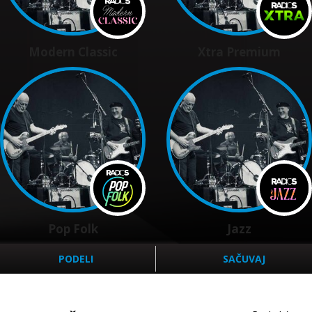
Modern Classic
Xtra Premium
Pop Folk
Jazz
PODELI
SAČUVAJ