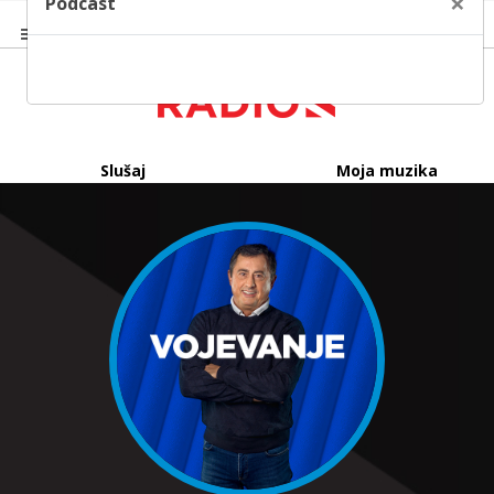
×
Podcast
Slušaj
Moja muzika