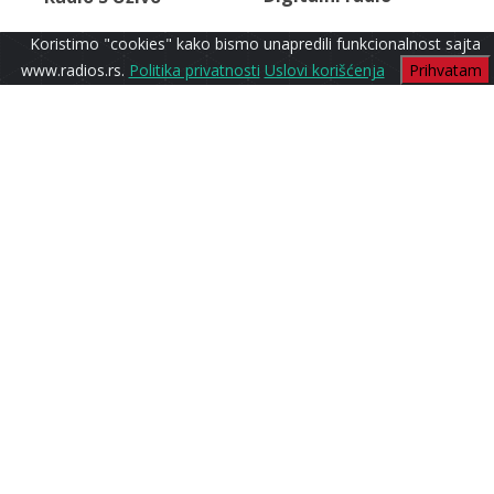
Koristimo "cookies" kako bismo unapredili funkcionalnost sajta
www.radios.rs.
Politika privatnosti
Uslovi korišćenja
Prihvatam
EX YU
Radio S1