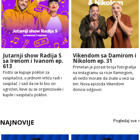
Jutarnji show Radija S
Vikendom sa Damirom i
sa Irenom i Ivanom ep.
Nikolom ep. 31
613
Primetan je porast broja fotografija
Pošto se kupuje poklon za
na instagramu sa roze flamingom,
vaspitačice, u jednom vrtiću radi i
ali nešto morate da znate u vezi sa
vaspitač. I sad da ne bi bio on
tim. Nova epizoda Vikendom
ugrožen, keve su se organizovale i
donosi odgovor.
kupile i vaspitaču poklon.
NAJNOVIJE
Pogledaj sve >