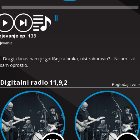
dio
ayer
ojevanje ep. 139
jevanje
- Dragi, danas nam je godišnjica braka, nisi zaboravio? - Nisam... ali
sam oprostio.
Digitalni radio 11,9,2
Pogledaj sve >