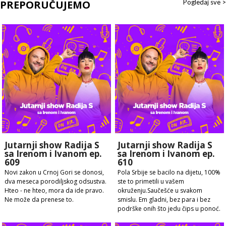
PREPORUČUJEMO
Pogledaj sve >
Jutarnji show Radija S
Jutarnji show Radija S
sa Irenom i Ivanom ep.
sa Irenom i Ivanom ep.
609
610
Novi zakon u Crnoj Gori se donosi,
Pola Srbije se bacilo na dijetu, 100%
dva meseca porodiljskog odsustva.
ste to primetili u vašem
Hteo - ne hteo, mora da ide pravo.
okruženju.Saučešće u svakom
Ne može da prenese to.
smislu. Em gladni, bez para i bez
podrške onih što jedu čips u ponoć.