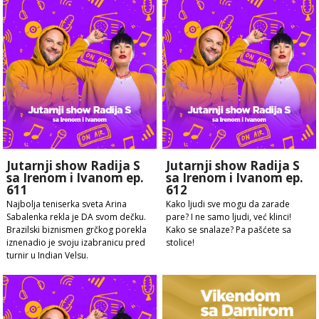
Jutarnji show Radija S
Jutarnji show Radija S
sa Irenom i Ivanom ep.
sa Irenom i Ivanom ep.
611
612
Najbolja teniserka sveta Arina
Kako ljudi sve mogu da zarade
Sabalenka rekla je DA svom dečku.
pare? I ne samo ljudi, već klinci!
Brazilski biznismen grčkog porekla
Kako se snalaze? Pa pašćete sa
iznenadio je svoju izabranicu pred
stolice!
turnir u Indian Velsu.