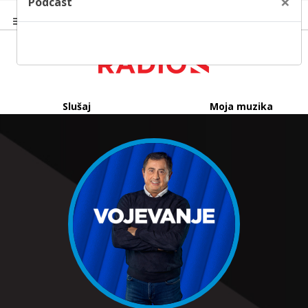
×
Podcast
Slušaj
Moja muzika