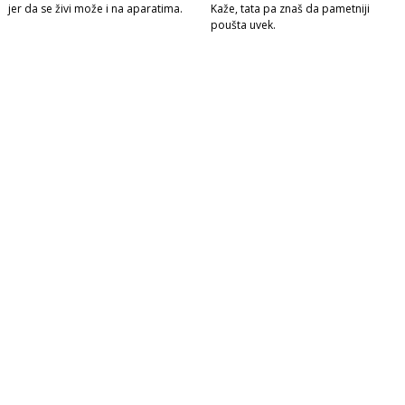
jer da se živi može i na aparatima.
Kaže, tata pa znaš da pametniji
poušta uvek.