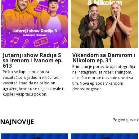
Jutarnji show Radija S
Vikendom sa Damirom i
sa Irenom i Ivanom ep.
Nikolom ep. 31
613
Primetan je porast broja fotografija
Pošto se kupuje poklon za
na instagramu sa roze flamingom,
vaspitačice, u jednom vrtiću radi i
ali nešto morate da znate u vezi sa
vaspitač. I sad da ne bi bio on
tim. Nova epizoda Vikendom
ugrožen, keve su se organizovale i
donosi odgovor.
kupile i vaspitaču poklon.
NAJNOVIJE
Pogledaj sve >