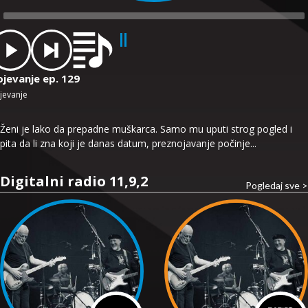
dio
ayer
ojevanje ep. 129
jevanje
Ženi je lako da prepadne muškarca. Samo mu uputi strog pogled i
pita da li zna koji je danas datum, preznojavanje počinje...
Digitalni radio 11,9,2
Pogledaj sve >