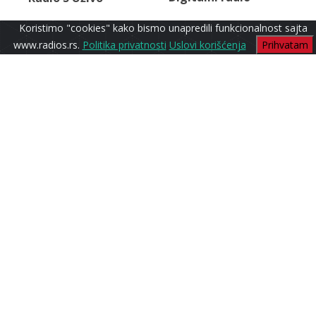
Koristimo "cookies" kako bismo unapredili funkcionalnost sajta
www.radios.rs.
Politika privatnosti
Uslovi korišćenja
Prihvatam
Rock Ballads
Radio S1