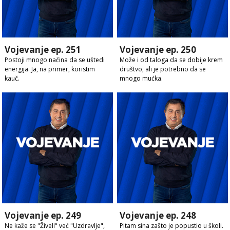
Vojevanje ep. 251
Vojevanje ep. 250
Postoji mnogo načina da se uštedi
Može i od taloga da se dobije krem
energija. Ja, na primer, koristim
društvo, ali je potrebno da se
kauč.
mnogo mućka.
Vojevanje ep. 249
Vojevanje ep. 248
Ne kaže se "Živeli" već "Uzdravlje",
Pitam sina zašto je popustio u školi.