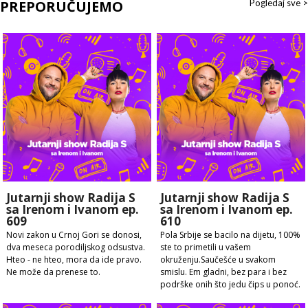
PREPORUČUJEMO
Pogledaj sve >
Jutarnji show Radija S
Jutarnji show Radija S
sa Irenom i Ivanom ep.
sa Irenom i Ivanom ep.
609
610
Novi zakon u Crnoj Gori se donosi,
Pola Srbije se bacilo na dijetu, 100%
dva meseca porodiljskog odsustva.
ste to primetili u vašem
Hteo - ne hteo, mora da ide pravo.
okruženju.Saučešće u svakom
Ne može da prenese to.
smislu. Em gladni, bez para i bez
podrške onih što jedu čips u ponoć.