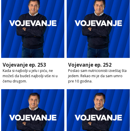
Vojevanje ep. 253
Vojevanje ep. 252
Kada si najbolji u jelu i piću, ne
Poslao sam nutricionisti izveštaj šta
možeš da budeš najbolji više ni u
jedem. Rekao mi je da sam umro
čemu drugom.
pre 10 godina.