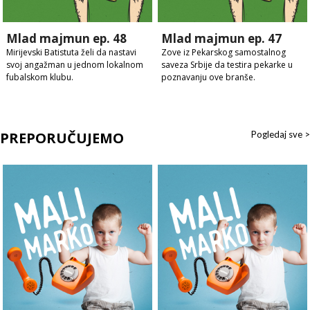
Mlad majmun ep. 48
Mlad majmun ep. 47
Mirijevski Batistuta želi da nastavi
Zove iz Pekarskog samostalnog
svoj angažman u jednom lokalnom
saveza Srbije da testira pekarke u
fubalskom klubu.
poznavanju ove branše.
PREPORUČUJEMO
Pogledaj sve >