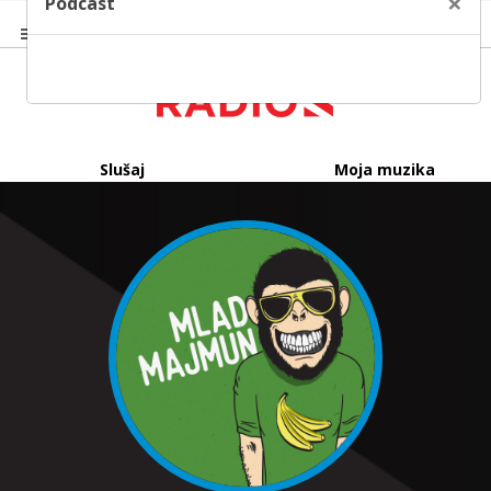
×
Podcast
Slušaj
Moja muzika