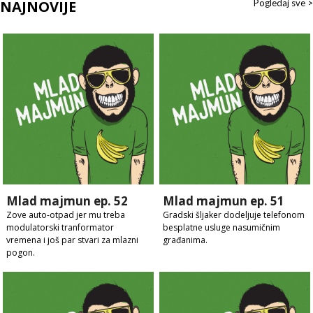
NAJNOVIJE
Pogledaj sve >
Mlad majmun ep. 52
Mlad majmun ep. 51
Zove auto-otpad jer mu treba
Gradski šljaker dodeljuje telefonom
modulatorski tranformator
besplatne usluge nasumičnim
vremena i još par stvari za mlazni
građanima.
pogon.