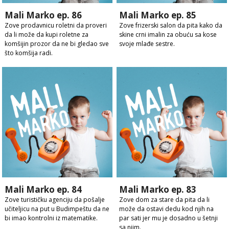
Mali Marko ep. 86
Mali Marko ep. 85
Zove prodavnicu roletni da proveri
Zove frizerski salon da pita kako da
da li može da kupi roletne za
skine crni imalin za obuću sa kose
komšijin prozor da ne bi gledao sve
svoje mlađe sestre.
što komšija radi.
Mali Marko ep. 84
Mali Marko ep. 83
Zove turističku agenciju da pošalje
Zove dom za stare da pita da li
učiteljicu na put u Budimpeštu da ne
može da ostavi dedu kod njih na
bi imao kontrolni iz matematike.
par sati jer mu je dosadno u šetnji
sa njim.