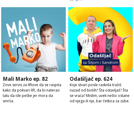
Mali Marko ep. 82
Odašiljač ep. 624
Zove servis za liftove da se raspita
Koje stvari posle raskida tražiš
kako da pokvari lift, da bi naterao
nazad od bivših? Šta ostavljaš? Šta
tatu da ide peške jer mora da
se vraća? Mislim, uvek nešto ostane
smrša.
od njega ili nje, bar četkica za zube.