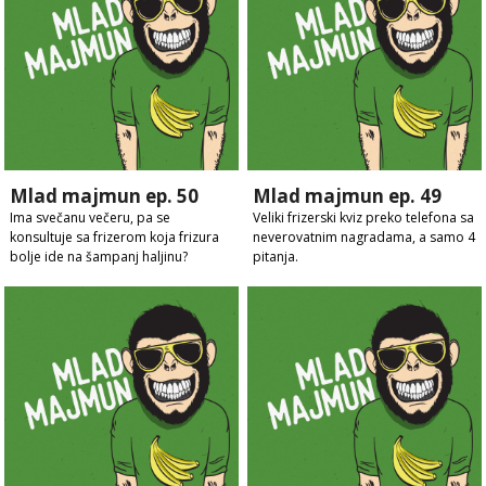
Mlad majmun ep. 50
Mlad majmun ep. 49
Ima svečanu večeru, pa se
Veliki frizerski kviz preko telefona sa
konsultuje sa frizerom koja frizura
neverovatnim nagradama, a samo 4
bolje ide na šampanj haljinu?
pitanja.