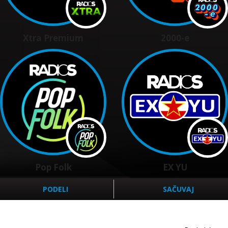
Xtra Premium
2000-e
Pop Folk
EX YU
PODELI
SAČUVAJ