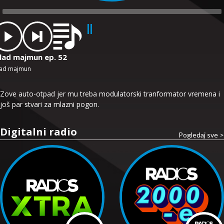
dio
ayer
lad majmun ep. 52
ad majmun
Zove auto-otpad jer mu treba modulatorski tranformator vremena i
još par stvari za mlazni pogon.
Digitalni radio
Pogledaj sve >