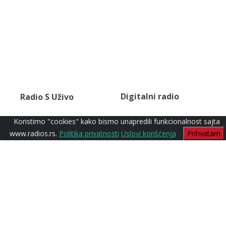
Digitalni radio
Radio S Uživo
Koristimo "cookies" kako bismo unapredili funkcionalnost sajta
www.radios.rs.
Politika privatnosti
Uslovi korišćenja
Prihvatam
Classic
Radio S1