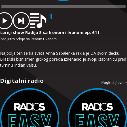
dio
ayer
tarnji show Radija S sa Irenom i Ivanom ep. 611
bro jutro Srbijo sa Irenom i Ivanom
Najbolja teniserka sveta Arina Sabalenka rekla je DA svom dečku.
Brazilski biznismen grčkog porekla iznenadio je svoju izabranicu pred
turnir u Indian Velsu.
Digitalni radio
Pogledaj sve >