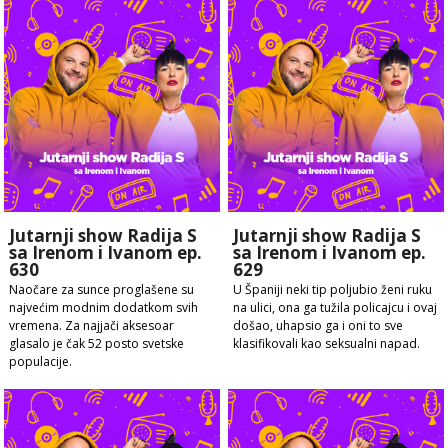
Jutarnji show Radija S
Jutarnji show Radija S
sa Irenom i Ivanom ep.
sa Irenom i Ivanom ep.
630
629
Naočare za sunce proglašene su
U Španiji neki tip poljubio ženi ruku
najvećim modnim dodatkom svih
na ulici, ona ga tužila policajcu i ovaj
vremena. Za najjači aksesoar
došao, uhapsio ga i oni to sve
glasalo je čak 52 posto svetske
klasifikovali kao seksualni napad.
populacije.