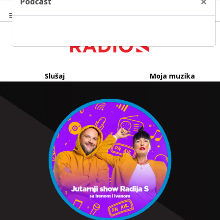
×
Podcast
Slušaj
Moja muzika