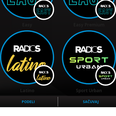
Easy
Easy Premium
Latino
Sport Urban
PODELI
SAČUVAJ