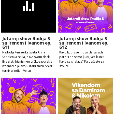
Jutarnji show Radija S
Jutarnji show Radija S
sa Irenom i Ivanom ep.
sa Irenom i Ivanom ep.
611
612
Najbolja teniserka sveta Arina
Kako ljudi sve mogu da zarade
Sabalenka rekla je DA svom dečku.
pare? I ne samo ljudi, već klinci!
Brazilski biznismen grčkog porekla
Kako se snalaze? Pa pašćete sa
iznenadio je svoju izabranicu pred
stolice!
turnir u Indian Velsu.