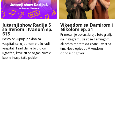
Jutarnji show Radija S
Vikendom sa Damirom i
sa Irenom i Ivanom ep.
Nikolom ep. 31
613
Primetan je porast broja fotografija
Pošto se kupuje poklon za
na instagramu sa roze flamingom,
vaspitačice, u jednom vrtiću radi i
ali nešto morate da znate u vezi sa
vaspitač. I sad da ne bi bio on
tim. Nova epizoda Vikendom
ugrožen, keve su se organizovale i
donosi odgovor.
kupile i vaspitaču poklon.