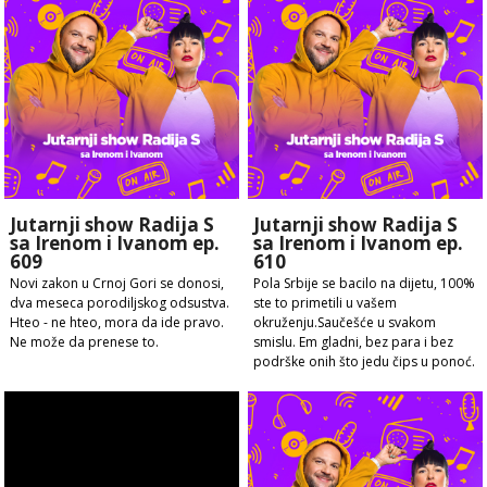
Jutarnji show Radija S
Jutarnji show Radija S
sa Irenom i Ivanom ep.
sa Irenom i Ivanom ep.
609
610
Novi zakon u Crnoj Gori se donosi,
Pola Srbije se bacilo na dijetu, 100%
dva meseca porodiljskog odsustva.
ste to primetili u vašem
Hteo - ne hteo, mora da ide pravo.
okruženju.Saučešće u svakom
Ne može da prenese to.
smislu. Em gladni, bez para i bez
podrške onih što jedu čips u ponoć.