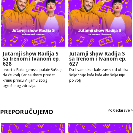
Jutarnji show Radija S
Jutarnji show Radija S
sa Irenom i Ivanom ep.
sa Irenom i Ivanom ep.
628
627
Izvori iz Bakingemske palate šuškaju
Da li vam ukus kafe zavisi od oblika
da će kralj Čarls uskoro predati
šolje? Nije kafa kafa ako šolja nije
krunu princu Vilijamu zbog
po volji.
ugroženog zdravlja.
PREPORUČUJEMO
Pogledaj sve >