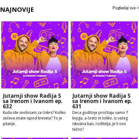
NAJNOVIJE
Pogledaj sve >
Jutarnji show Radija S
Jutarnji show Radija S
sa Irenom i Ivanom ep.
sa Irenom i Ivanom ep.
632
631
Kuda ide snobizam za Uskrs? Koliko
Deca godišnje pročitaju samo 7
zečeva imate ispod kreveta? To je
knjiga, a često ni toliko. Iz vašeg
pitanje.
iskustva kao, roditelja, je li ovo
tačno?