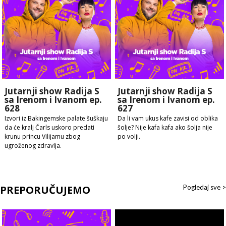
Jutarnji show Radija S
Jutarnji show Radija S
sa Irenom i Ivanom ep.
sa Irenom i Ivanom ep.
628
627
Izvori iz Bakingemske palate šuškaju
Da li vam ukus kafe zavisi od oblika
da će kralj Čarls uskoro predati
šolje? Nije kafa kafa ako šolja nije
krunu princu Vilijamu zbog
po volji.
ugroženog zdravlja.
PREPORUČUJEMO
Pogledaj sve >