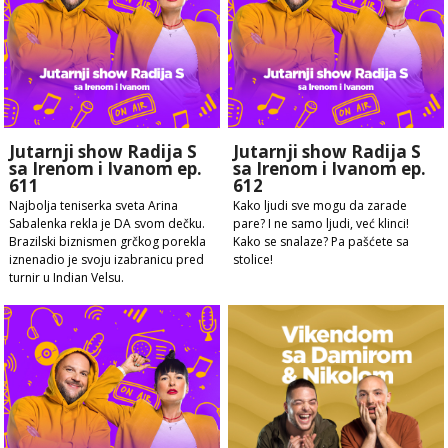
Jutarnji show Radija S
Jutarnji show Radija S
sa Irenom i Ivanom ep.
sa Irenom i Ivanom ep.
611
612
Najbolja teniserka sveta Arina
Kako ljudi sve mogu da zarade
Sabalenka rekla je DA svom dečku.
pare? I ne samo ljudi, već klinci!
Brazilski biznismen grčkog porekla
Kako se snalaze? Pa pašćete sa
iznenadio je svoju izabranicu pred
stolice!
turnir u Indian Velsu.