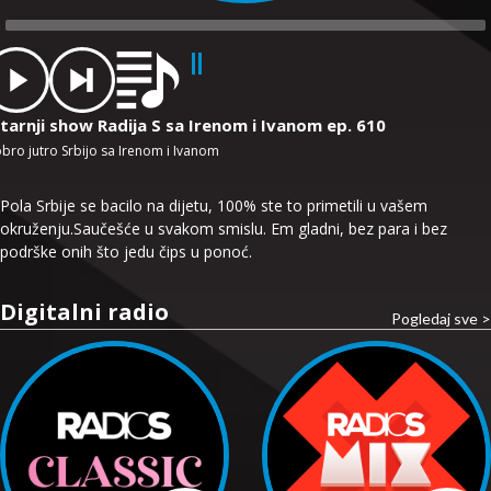
dio
ayer
tarnji show Radija S sa Irenom i Ivanom ep. 610
bro jutro Srbijo sa Irenom i Ivanom
Pola Srbije se bacilo na dijetu, 100% ste to primetili u vašem
okruženju.Saučešće u svakom smislu. Em gladni, bez para i bez
podrške onih što jedu čips u ponoć.
Digitalni radio
Pogledaj sve >