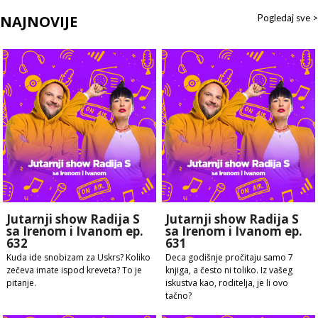
NAJNOVIJE
Pogledaj sve >
Jutarnji show Radija S
Jutarnji show Radija S
sa Irenom i Ivanom ep.
sa Irenom i Ivanom ep.
632
631
Kuda ide snobizam za Uskrs? Koliko
Deca godišnje pročitaju samo 7
zečeva imate ispod kreveta? To je
knjiga, a često ni toliko. Iz vašeg
pitanje.
iskustva kao, roditelja, je li ovo
tačno?