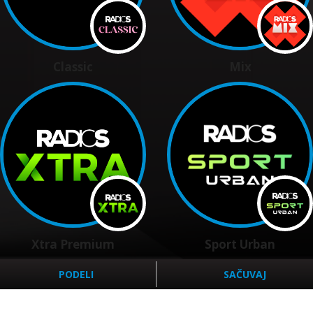
Classic
Mix
Xtra Premium
Sport Urban
PODELI
SAČUVAJ