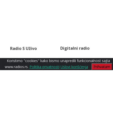
Digitalni radio
Radio S Uživo
Latino
Koristimo "cookies" kako bismo unapredili funkcionalnost sajta
www.radios.rs.
Politika privatnosti
Uslovi korišćenja
Prihvatam
Radio S1