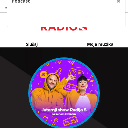
×
Podcast
Slušaj
Moja muzika