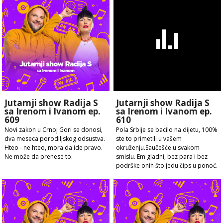
Jutarnji show Radija S
Jutarnji show Radija S
sa Irenom i Ivanom ep.
sa Irenom i Ivanom ep.
609
610
Novi zakon u Crnoj Gori se donosi,
Pola Srbije se bacilo na dijetu, 100%
dva meseca porodiljskog odsustva.
ste to primetili u vašem
Hteo - ne hteo, mora da ide pravo.
okruženju.Saučešće u svakom
Ne može da prenese to.
smislu. Em gladni, bez para i bez
podrške onih što jedu čips u ponoć.