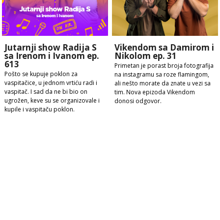
Jutarnji show Radija S
Vikendom sa Damirom i
sa Irenom i Ivanom ep.
Nikolom ep. 31
613
Primetan je porast broja fotografija
Pošto se kupuje poklon za
na instagramu sa roze flamingom,
vaspitačice, u jednom vrtiću radi i
ali nešto morate da znate u vezi sa
vaspitač. I sad da ne bi bio on
tim. Nova epizoda Vikendom
ugrožen, keve su se organizovale i
donosi odgovor.
kupile i vaspitaču poklon.