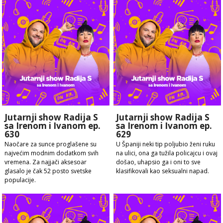
Jutarnji show Radija S
Jutarnji show Radija S
sa Irenom i Ivanom ep.
sa Irenom i Ivanom ep.
630
629
Naočare za sunce proglašene su
U Španiji neki tip poljubio ženi ruku
najvećim modnim dodatkom svih
na ulici, ona ga tužila policajcu i ovaj
vremena. Za najjači aksesoar
došao, uhapsio ga i oni to sve
glasalo je čak 52 posto svetske
klasifikovali kao seksualni napad.
populacije.