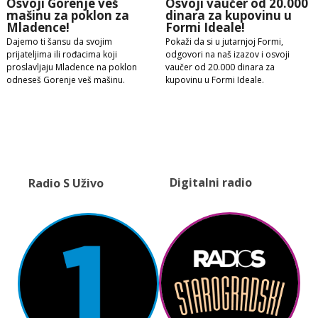
Osvoji Gorenje veš
Osvoji vaučer od 20.000
mašinu za poklon za
dinara za kupovinu u
Mladence!
Formi Ideale!
Dajemo ti šansu da svojim
Pokaži da si u jutarnjoj Formi,
prijateljima ili rođacima koji
odgovori na naš izazov i osvoji
proslavljaju Mladence na poklon
vaučer od 20.000 dinara za
odneseš Gorenje veš mašinu.
kupovinu u Formi Ideale.
Digitalni radio
Radio S Uživo