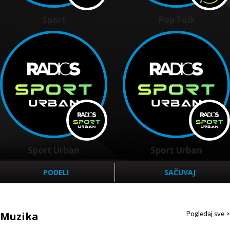
Sport
Pop Folk
Sport Urban
Sport Urban
PODELI
SAČUVAJ
Muzika
Pogledaj sve >