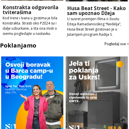
Konstrakta odgovorila
Husa Beat Street - Kako
tviterašima
sam upoznao Džeja
Kod Irene i Ivana u gostima je bila
U susret premijeri filma o životu
Konstrakta. Strasti oko PZE24 su i
Džeja Ramadanovskog “Nedelja”,
dalje uzburkane, a šta ona misli o
Husa Beat Street gostovao je u
svemu pogledajte u nastavku.
Jutarnjem program Radija S.
Poklanjamo
Pogledaj sve >