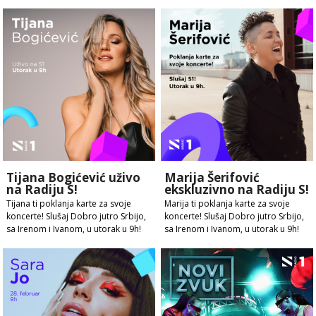
Tijana Bogićević uživo
Marija Šerifović
na Radiju S!
ekskluzivno na Radiju S!
Tijana ti poklanja karte za svoje
Marija ti poklanja karte za svoje
koncerte! Slušaj Dobro jutro Srbijo,
koncerte! Slušaj Dobro jutro Srbijo,
sa Irenom i Ivanom, u utorak u 9h!
sa Irenom i Ivanom, u utorak u 9h!