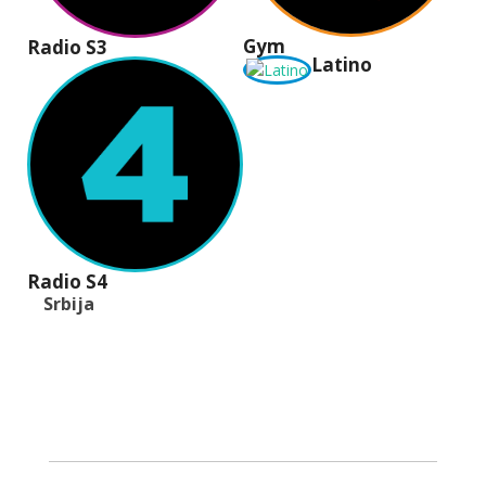
Gym
Radio S3
Latino
Radio S4
Srbija
+381 (11) 40 40 440
office@radios.rs
Šumadijski trg 6a, 11000 Beograd