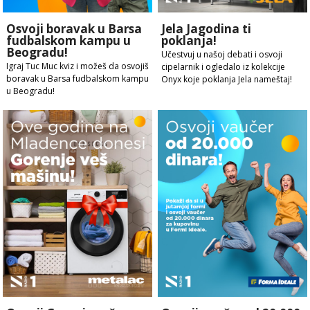
Osvoji boravak u Barsa
Jela Jagodina ti
fudbalskom kampu u
poklanja!
Beogradu!
Učestvuj u našoj debati i osvoji
Igraj Tuc Muc kviz i možeš da osvojiš
cipelarnik i ogledalo iz kolekcije
boravak u Barsa fudbalskom kampu
Onyx koje poklanja Jela nameštaj!
u Beogradu!