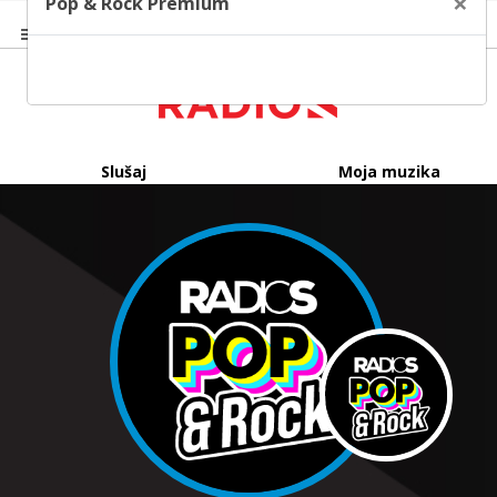
×
Pop & Rock Premium
Slušaj
Moja muzika