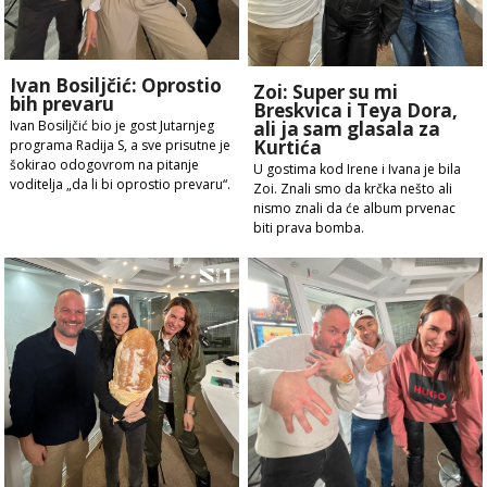
Ivan Bosiljčić: Oprostio
Zoi: Super su mi
bih prevaru
Breskvica i Teya Dora,
ali ja sam glasala za
Ivan Bosiljčić bio je gost Jutarnjeg
Kurtića
programa Radija S, a sve prisutne je
šokirao odogovrom na pitanje
U gostima kod Irene i Ivana je bila
voditelja „da li bi oprostio prevaru“.
Zoi. Znali smo da krčka nešto ali
nismo znali da će album prvenac
biti prava bomba.