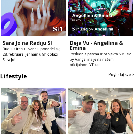
Sara Jo na Radiju S!
Deja Vu - Angellina &
Emina
Budi uz Irenu i Ivana u ponedeljak,
Poslednja pesma iz projekta S Music
28. februara, jer nam u 9h dolazi
by Aangellina je na našem
Sara Jo!
oficijalnom YT kanalu.
Lifestyle
Pogledaj sve >