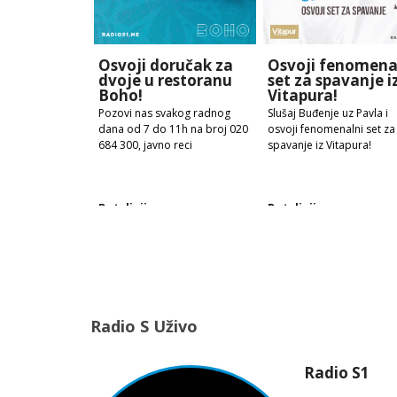
Osvoji doručak za
Osvoji fenomena
dvoje u restoranu
set za spavanje i
Boho!
Vitapura!
Pozovi nas svakog radnog
Slušaj Buđenje uz Pavla i
dana od 7 do 11h na broj 020
osvoji fenomenalni set za
684 300, javno reci
spavanje iz Vitapura!
Detaljnije
Detaljnije
Radio S Uživo
Radio S1