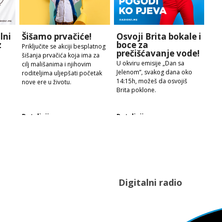
lni
Šišamo prvačiće!
Osvoji Brita bokale i
z
boce za
Priključite se akciji besplatnog
prečišćavanje vode!
šišanja prvačića koja ima za
U okviru emisije „Dan sa
cilj mališanima i njihovim
Jelenom”, svakog dana oko
roditeljima uljepšati početak
14:15h, možeš da osvojiš
nove ere u životu.
Brita poklone.
Detaljnije
Detaljnije
Digitalni radio