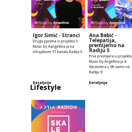
Igor Simić - Stranci
Ana Bebić -
Telepatija,
Druga pjesma iz projekta S
premijerno na
Music by Aangellina je na
Radiju S
oficijalnom YT kanalu Radija S.
Prva premijera u projektu
Music by Angellina je 8.
decembra u 9h samo na
Radiju S!
Detaljnije
Detaljnije
Lifestyle