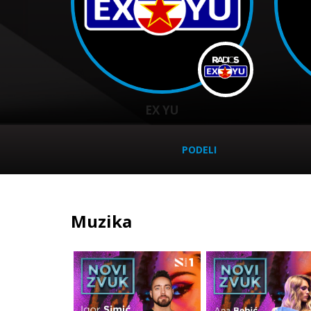
EX YU
PODELI
Muzika