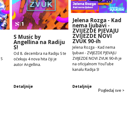
Jelena Rozga - Kad
nema ljubavi -
ZVIJEZDE PJEVAJU
ZVIJEZDE NOVI
S Music by
ZVUK 90-ih
Angellina na Radiju
S!
Jelena Rozga - Kad nema
ljubavi - ZVIJEZDE PJEVAJU
Od 8. decembra na Radiju S te
ZVIJEZDE NOVI ZVUK 90-ih je
 S
očekuju 4 nova hita čiji je
na oficijalnom YouTube
autor Angellina.
kanalu Radija S!
Detaljnije
Detaljnije
Pogledaj sve >