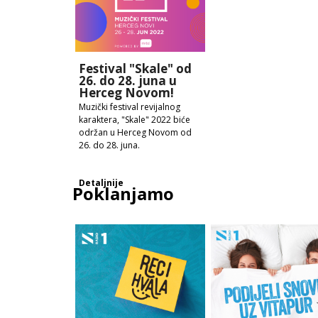
Festival "Skale" od
26. do 28. juna u
Herceg Novom!
Muzički festival revijalnog
karaktera, "Skale" 2022 biće
održan u Herceg Novom od
26. do 28. juna.
Detaljnije
Poklanjamo