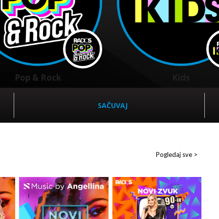
Pop & Rock
Kids
SAČUVAJ
Pogledaj sve >