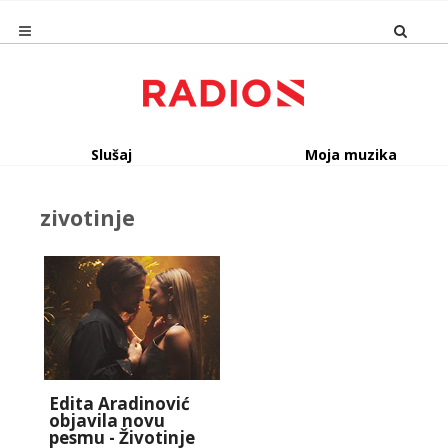
Slušaj
Moja muzika
zivotinje
Edita Aradinović
objavila novu
pesmu - Životinje