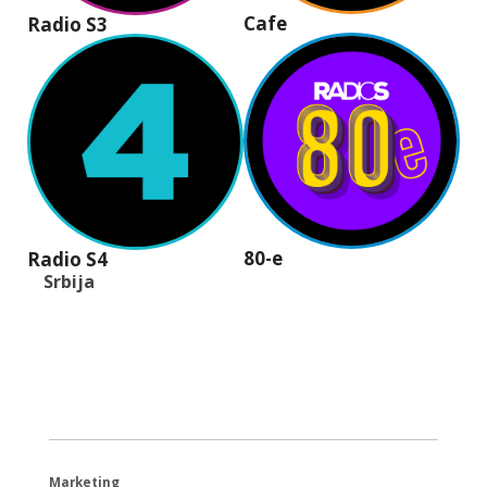
Cafe
Radio S3
80-e
Radio S4
Srbija
+381 (11) 40 40 440
office@radios.rs
Šumadijski trg 6a, 11000 Beograd
Marketing