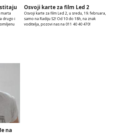
stitaju
Osvoji karte za film Led 2
. marta
Osvoji karte za film Led 2, u sredu, 19. februara,
ta drugo i
samo na Radiju S2! Od 10 do 18h, na znak
 omiljenu
voditelja, pozovi nas na 011 40 40 470!
đe na