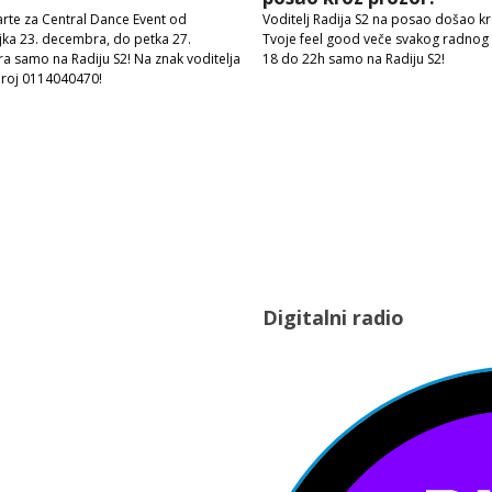
arte za Central Dance Event od
Voditelj Radija S2 na posao došao k
ka 23. decembra, do petka 27.
Tvoje feel good veče svakog radnog
 samo na Radiju S2! Na znak voditelja
18 do 22h samo na Radiju S2!
broj 0114040470!
Digitalni radio