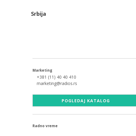
Srbija
+381 (11) 40 40 440
office@radios.rs
Šumadijski trg 6a, 11000 Beograd
Marketing
+381 (11) 40 40 410
marketing@radios.rs
POGLEDAJ KATALOG
Radno vreme
09.00 - 17.00h