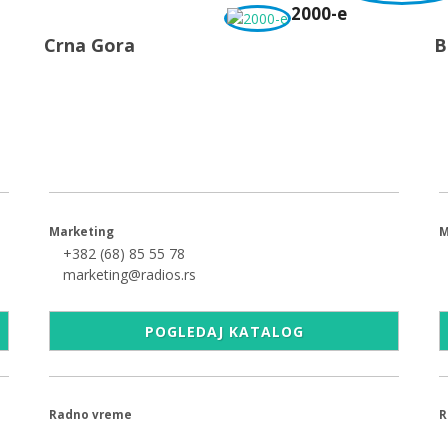
2000-e
Crna Gora
B
+382 (20) 68 46 84
office@radios1.me
Spasoja Raspopovica 2, 81000 Podgorica
Marketing
M
+382 (68) 85 55 78
marketing@radios.rs
POGLEDAJ KATALOG
Radno vreme
R
09.00 - 17.00h
0