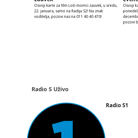
Osvoji karte za film Loši momci zauvek, u sredu,
Osvoji k
22. januara, samo na Radiju S2! Na znak
ponedelj
voditelja, pozovi nas na 011 40 40 470!
decembra
pozovi 
Radio S Uživo
Radio S1