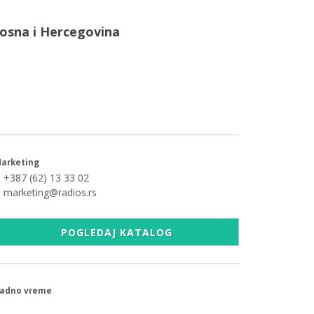
osna i Hercegovina
+387 (33) 953 953
office@radios.ba
Kralja Tvrtka 6, 71000 Sarajevo
arketing
+387 (62) 13 33 02
marketing@radios.rs
POGLEDAJ KATALOG
adno vreme
9.00 - 17.00h