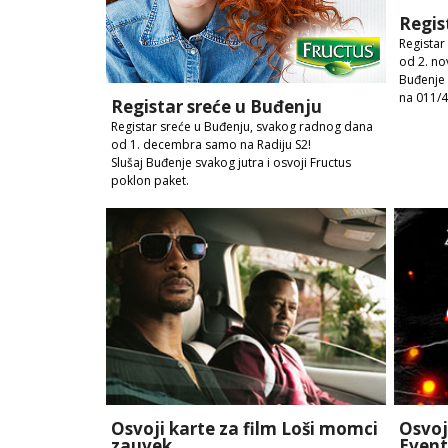
Regis
Registar
od 2. no
Buđenje 
na 011/
Registar sreće u Buđenju
Registar sreće u Buđenju, svakog radnog dana
od 1. decembra samo na Radiju S2!
Slušaj Buđenje svakog jutra i osvoji Fructus
poklon paket.
Osvoji karte za film Loši momci
Osvoj
zauvek
Event