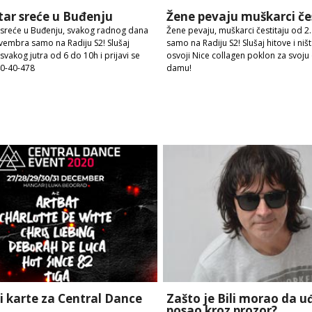
tar sreće u Buđenju
Žene pevaju muškarci če
 sreće u Buđenju, svakog radnog dana
Žene pevaju, muškarci čestitaju od 2
vembra samo na Radiju S2! Slušaj
samo na Radiju S2! Slušaj hitove i niš
svakog jutra od 6 do 10h i prijavi se
osvoji Nice collagen poklon za svoju
40-40-478
damu!
i karte za Central Dance
Zašto je Bili morao da u
posao kroz prozor?