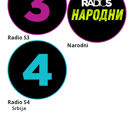
Radio S3
Narodni
Radio S4
Srbija
+381 (11) 40 40 440
office@radios.rs