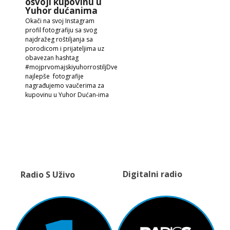
osvoji kupovinu u
Yuhor dućanima
Okači na svoj Instagram
profil fotografiju sa svog
najdražeg roštiljanja sa
porodicom i prijateljima uz
obavezan hashtag
#mojprvomajskiyuhorrostiljDve
najlepše fotografije
nagrađujemo vaučerima za
kupovinu u Yuhor Dućan-ima
Digitalni radio
Radio S Uživo