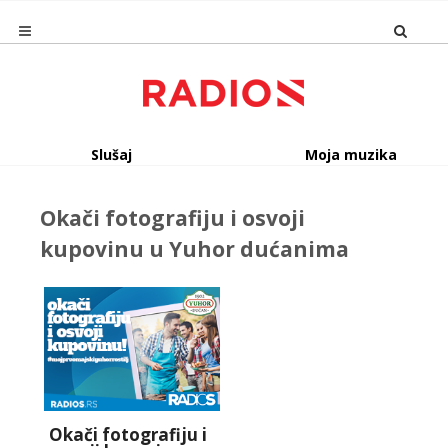
Slušaj
Moja muzika
Okači fotografiju i osvoji
kupovinu u Yuhor dućanima
Okači fotografiju i