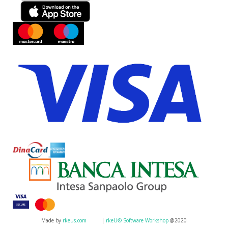
Made by
rkeus.com
|
rkeU® Software Workshop
@2020