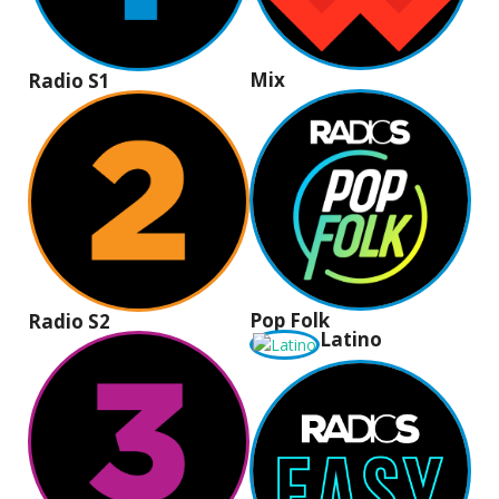
Mix
Radio S1
Pop Folk
Radio S2
Latino