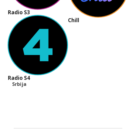
Radio S3
Chill
Radio S4
Srbija
+381 (11) 40 40 440
office@radios.rs
Šumadijski trg 6a, 11000 Beograd