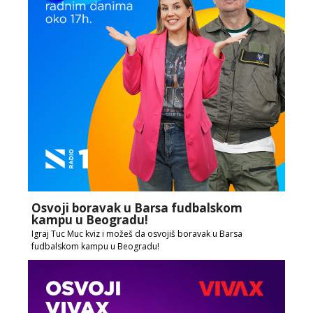
Osvoji boravak u Barsa fudbalskom
kampu u Beogradu!
Igraj Tuc Muc kviz i možeš da osvojiš boravak u Barsa
fudbalskom kampu u Beogradu!