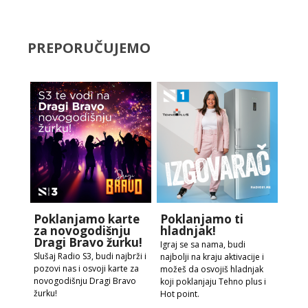
PREPORUČUJEMO
Poklanjamo karte
Poklanjamo ti
za novogodišnju
hladnjak!
Dragi Bravo žurku!
Igraj se sa nama, budi
Slušaj Radio S3, budi najbrži i
najbolji na kraju aktivacije i
pozovi nas i osvoji karte za
možeš da osvojiš hladnjak
novogodišnju Dragi Bravo
koji poklanjaju Tehno plus i
žurku!
Hot point.