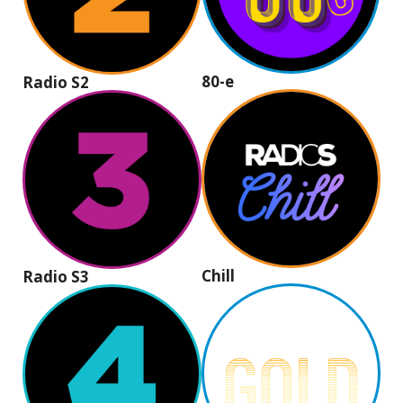
80-e
Radio S2
Chill
Radio S3