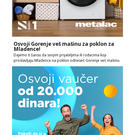
Osvoji Gorenje veš mašinu za poklon za
Mladence!
Dajemo ti šansu da svojim prijateljima ili rođacima koji
proslavljaju Mladence na poklon odneseš Gorenje veš mašinu.