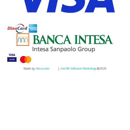
Made by
rkeus.com
|
rkeU® Software Workshop
@2020