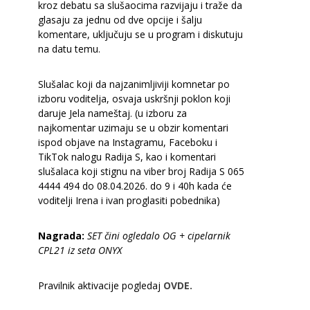
kroz debatu sa slušaocima razvijaju i traže da
glasaju za jednu od dve opcije i šalju
komentare, uključuju se u program i diskutuju
na datu temu.
Slušalac koji da najzanimljiviji komnetar po
izboru voditelja, osvaja uskršnji poklon koji
daruje Jela nameštaj. (u izboru za
najkomentar uzimaju se u obzir komentari
ispod objave na Instagramu, Faceboku i
TikTok nalogu Radija S, kao i komentari
slušalaca koji stignu na viber broj Radija S 065
4444 494 do 08.04.2026. do 9 i 40h kada će
voditelji Irena i ivan proglasiti pobednika)
Nagrada:
SET čini ogledalo OG + cipelarnik
CPL21 iz seta ONYX
Pravilnik aktivacije pogledaj
OVDE.