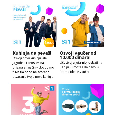
Kuhinja da pevaš!
Osvoji vaučer od
10.000 dinara!
Osvoji novu kuhinju Jela
Učestvuj u Jutarnjoj debati na
Jagodine i proslavi na
Radiju S i možeš da osvojiš
originalan način – dovodimo
Forma Ideale vaučer.
ti Magla bend na svečano
otvaranje tvoje nove kuhinje.