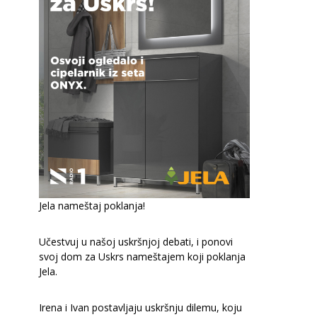
Jela nameštaj
poklanja!
Učestvuj u našoj uskršnjoj debati, i ponovi
svoj dom za Uskrs nameštajem koji poklanja
Jela.
Irena i Ivan postavljaju uskršnju dilemu, koju