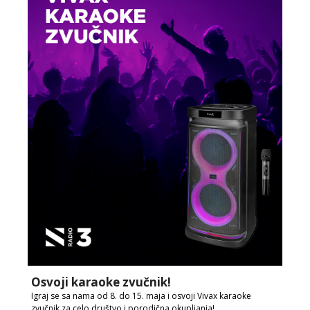
Osvoji karaoke zvučnik!
Igraj se sa nama od 8. do 15. maja i osvoji Vivax karaoke
zvučnik za celo društvo i porodična okupljanja!