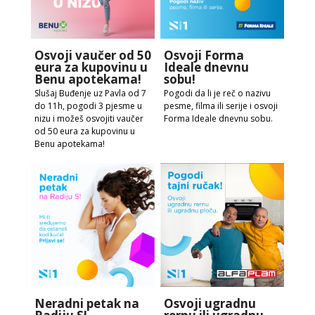
Osvoji vaučer od 50
Osvoji Forma
eura za kupovinu u
Ideale dnevnu
Benu apotekama!
sobu!
Slušaj Buđenje uz Pavla od 7
Pogodi da li je reč o nazivu
do 11h, pogodi 3 pjesme u
pesme, filma ili serije i osvoji
nizu i možeš osvojiti vaučer
Forma Ideale dnevnu sobu.
od 50 eura za kupovinu u
Benu apotekama!
Neradni petak na
Osvoji ugradnu