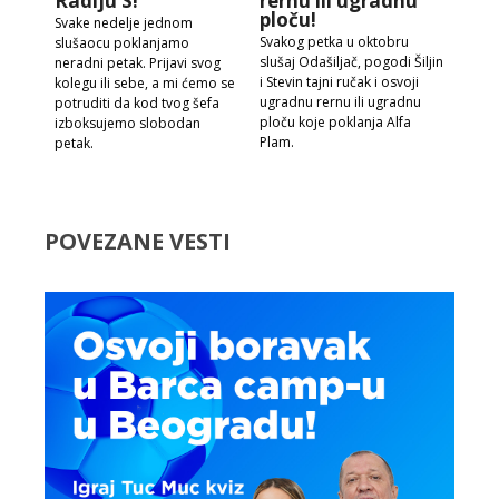
Radiju S!
rernu ili ugradnu
ploču!
Svake nedelje jednom
Svakog petka u oktobru
slušaocu poklanjamo
slušaj Odašiljač, pogodi Šiljin
neradni petak. Prijavi svog
i Stevin tajni ručak i osvoji
kolegu ili sebe, a mi ćemo se
ugradnu rernu ili ugradnu
potruditi da kod tvog šefa
ploču koje poklanja Alfa
izboksujemo slobodan
Plam.
petak.
POVEZANE VESTI