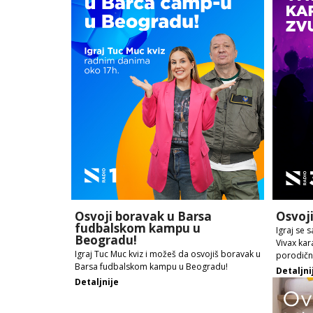
Osvoji boravak u Barsa
Osvoji
fudbalskom kampu u
Igraj se 
Beogradu!
Vivax kar
Igraj Tuc Muc kviz i možeš da osvojiš boravak u
porodičn
Barsa fudbalskom kampu u Beogradu!
Detaljni
Detaljnije