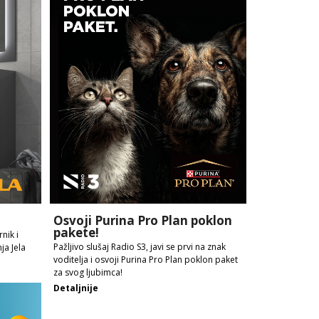
!
Osvoji Purina Pro Plan poklon
pakete!
nik i
Pažljivo slušaj Radio S3, javi se prvi na znak
ja Jela
voditelja i osvoji Purina Pro Plan poklon paket
za svog ljubimca!
Detaljnije