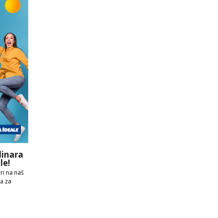
dinara
le!
ri na naš
ra za