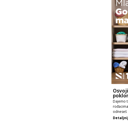
Osvoj
poklo
Dajemo ti
rođacima 
odneseš 
Detaljni