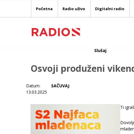
Početna
Radio uživo
Digitalni radio
Slušaj
Osvoji produženi vikend
Datum:
SAČUVAJ
13.03.2025
Ti igr
Dovoljn
mladen