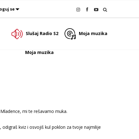
oguj se
Slušaj Radio S2
Moja muzika
Moja muzika
za Mladence, mi te rešavamo muka.
digraš kviz i osvojiš kul poklon za tvoje najmilije