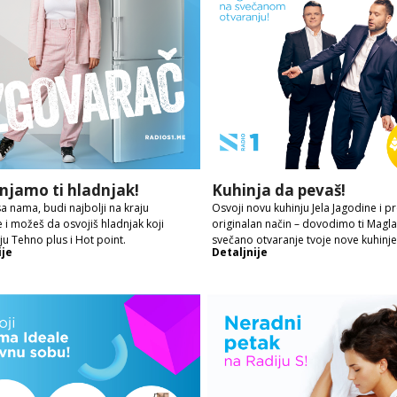
njamo ti hladnjak!
Kuhinja da pevaš!
sa nama, budi najbolji na kraju
Osvoji novu kuhinju Jela Jagodine i pr
e i možeš da osvojiš hladnjak koji
originalan način – dovodimo ti Magl
ju Tehno plus i Hot point.
svečano otvaranje tvoje nove kuhinje
ije
Detaljnije