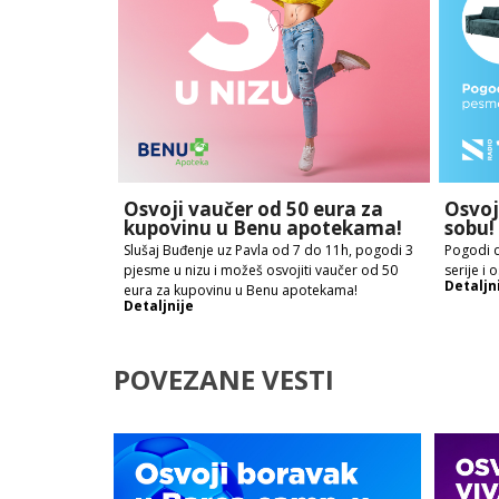
Osvoji vaučer od 50 eura za
Osvoj
kupovinu u Benu apotekama!
sobu!
Slušaj Buđenje uz Pavla od 7 do 11h, pogodi 3
Pogodi da
pjesme u nizu i možeš osvojiti vaučer od 50
serije i
Detaljn
eura za kupovinu u Benu apotekama!
Detaljnije
POVEZANE VESTI