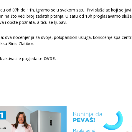
du od 07h do 11h, igramo se u svakom satu. Prvi slušalac koji se javi
i na što veći broj zadatih pitanja. U satu od 10h proglašavamo sluša
iva i opšte poznata, a tiču se ljubavi.
a: dva noćenjenja za dvoje, polupansion usluga, korišćenje spa centr
su Binis Zlatibor.
ik aktivacije pogledajte
OVDE.