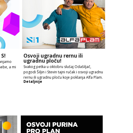
 S!
Osvoji ugradnu rernu ili
ugradnu ploču!
lanjamo
Svakog petka u oktobru slušaj Odašiljač,
 sebe, a mi
pogodi Šiljin i Stevin tajni ručak i osvoji ugradnu
rernu ili ugradnu ploču koje poklanja Alfa Plam.
Detaljnije