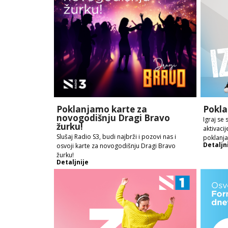
Poklanjamo karte za
Pokla
novogodišnju Dragi Bravo
Igraj se 
žurku!
aktivacij
Slušaj Radio S3, budi najbrži i pozovi nas i
poklanja
Detaljn
osvoji karte za novogodišnju Dragi Bravo
žurku!
Detaljnije