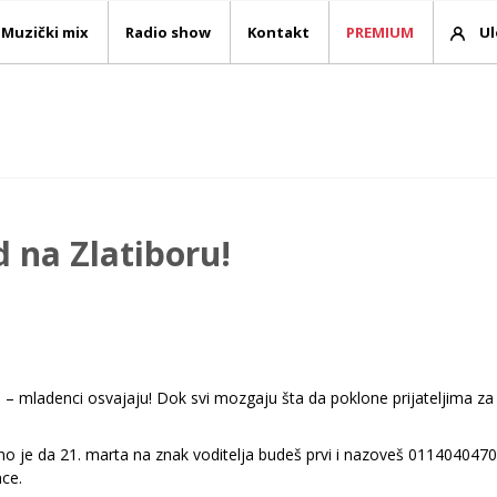
Muzički mix
Radio show
Kontakt
PREMIUM
Ul
 na Zlatiboru!
aš – mladenci osvajaju! Dok svi mozgaju šta da poklone prijateljima 
o je da 21. marta na znak voditelja budeš prvi i nazoveš 0114040470, o
ce.