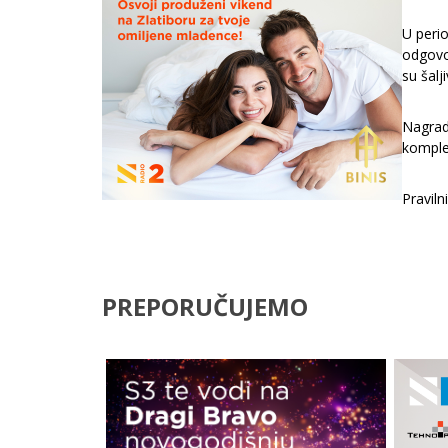
U perio
odgovor
su šalj
Nagrad
komplek
Praviln
PREPORUČUJEMO