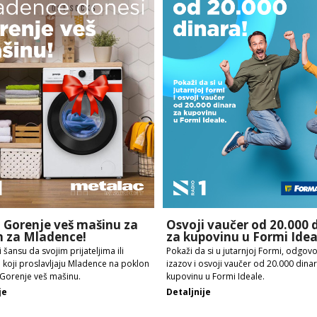
i Gorenje veš mašinu za
Osvoji vaučer od 20.000 
n za Mladence!
za kupovinu u Formi Idea
 šansu da svojim prijateljima ili
Pokaži da si u jutarnjoj Formi, odgovo
koji proslavljaju Mladence na poklon
izazov i osvoji vaučer od 20.000 dina
Gorenje veš mašinu.
kupovinu u Formi Ideale.
je
Detaljnije