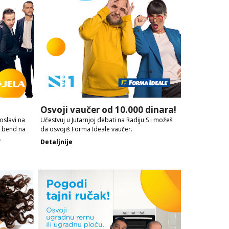
Osvoji vaučer od 10.000 dinara!
oslavi na
Učestvuj u Jutarnjoj debati na Radiju S i možeš
a bend na
da osvojiš Forma Ideale vaučer.
.
Detaljnije