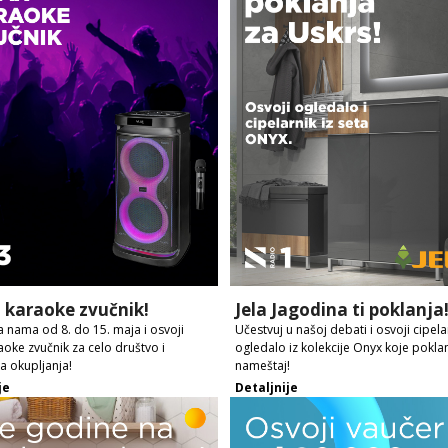
 karaoke zvučnik!
Jela Jagodina ti poklanja
sa nama od 8. do 15. maja i osvoji
Učestvuj u našoj debati i osvoji cipelar
aoke zvučnik za celo društvo i
ogledalo iz kolekcije Onyx koje poklan
a okupljanja!
nameštaj!
je
Detaljnije