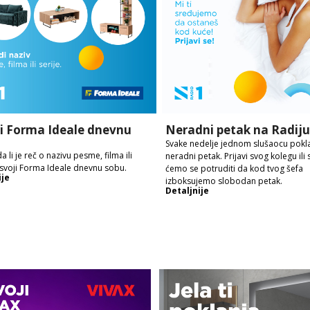
i Forma Ideale dnevnu
Neradni petak na Radiju
Svake nedelje jednom slušaocu pok
 li je reč o nazivu pesme, filma ili
neradni petak. Prijavi svog kolegu ili
 osvoji Forma Ideale dnevnu sobu.
ćemo se potruditi da kod tvog šefa
ije
izboksujemo slobodan petak.
Detaljnije