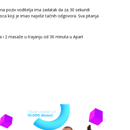
 na poziv voditelja ima zadatak da za 30 sekundi
oca koji je imao najviše tačnih odgovora. Sva pitanja
a i 2 masaže u trajanju od 30 minuta u Apart