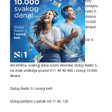
tvoj
omiljeni
radio ti
donosi
10.000
dinara!
Od 4.
decembra, svakog dana (osim vikenda) slušaj Radio S,
na znak voditelja pozovi 011 40 40 400 i osvoji 10.000
dinara.
Slušaj Radio S i osvoji keš!
Slušaj pažljivo u petak od 11 do 12h.