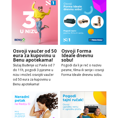
Osvoji vaučer od 50
Osvoji Forma
eura za kupovinu u
Ideale dnevnu
Benu apotekama!
sobu!
Slušaj Buđenje uz Pavla od 7
Pogodi da li je reč o nazivu
do 11h, pogodi 3 pjesme u
pesme, filma ili serije i osvoji
nizu i možeš osvojiti vaučer
Forma Ideale dnevnu sobu.
od 50 eura za kupovinu u
Benu apotekama!