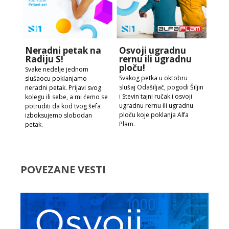
Neradni petak na
Osvoji ugradnu
Radiju S!
rernu ili ugradnu
ploču!
Svake nedelje jednom
Svakog petka u oktobru
slušaocu poklanjamo
slušaj Odašiljač, pogodi Šiljin
neradni petak. Prijavi svog
i Stevin tajni ručak i osvoji
kolegu ili sebe, a mi ćemo se
ugradnu rernu ili ugradnu
potruditi da kod tvog šefa
ploču koje poklanja Alfa
izboksujemo slobodan
Plam.
petak.
POVEZANE VESTI