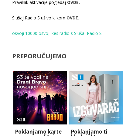
Pravilnik aktivacije pogledaj
OVDE.
Slušaj Radio S uživo klikom
OVDE.
osvoji 10000
osvoji kes
radio s
Slušaj Radio S
PREPORUČUJEMO
Poklanjamo karte
Poklanjamo ti