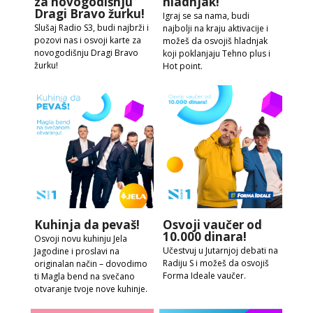
za novogodišnju
hladnjak!
Dragi Bravo žurku!
Igraj se sa nama, budi
Slušaj Radio S3, budi najbrži i
najbolji na kraju aktivacije i
pozovi nas i osvoji karte za
možeš da osvojiš hladnjak
novogodišnju Dragi Bravo
koji poklanjaju Tehno plus i
žurku!
Hot point.
Kuhinja da pevaš!
Osvoji vaučer od
10.000 dinara!
Osvoji novu kuhinju Jela
Učestvuj u Jutarnjoj debati na
Jagodine i proslavi na
Radiju S i možeš da osvojiš
originalan način – dovodimo
Forma Ideale vaučer.
ti Magla bend na svečano
otvaranje tvoje nove kuhinje.