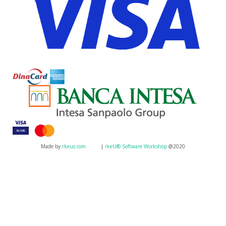
Made by
rkeus.com
|
rkeU® Software Workshop
@2020