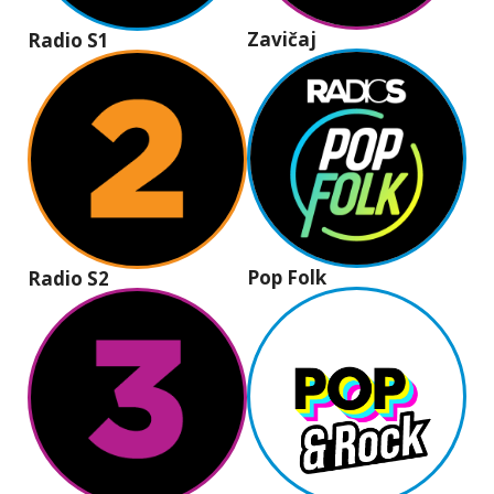
Zavičaj
Radio S1
Pop Folk
Radio S2