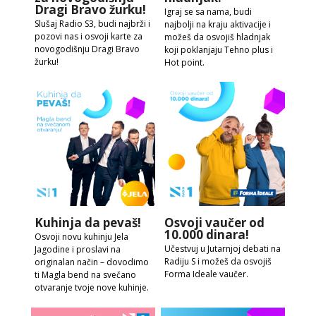
Dragi Bravo žurku!
Igraj se sa nama, budi
Slušaj Radio S3, budi najbrži i
najbolji na kraju aktivacije i
pozovi nas i osvoji karte za
možeš da osvojiš hladnjak
novogodišnju Dragi Bravo
koji poklanjaju Tehno plus i
žurku!
Hot point.
Kuhinja da pevaš!
Osvoji vaučer od
10.000 dinara!
Osvoji novu kuhinju Jela
Učestvuj u Jutarnjoj debati na
Jagodine i proslavi na
Radiju S i možeš da osvojiš
originalan način – dovodimo
Forma Ideale vaučer.
ti Magla bend na svečano
otvaranje tvoje nove kuhinje.