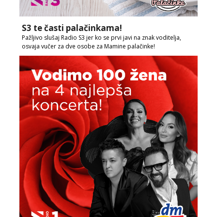
S3 te časti palačinkama!
Pažljivo slušaj Radio S3 jer ko se prvi javi na znak voditelja,
osvaja vučer za dve osobe za Mamine palačinke!