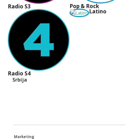
Pop & Rock
Radio S3
Latino
Radio S4
Srbija
+381 (11) 40 40 440
office@radios.rs
Šumadijski trg 6a, 11000 Beograd
Marketing