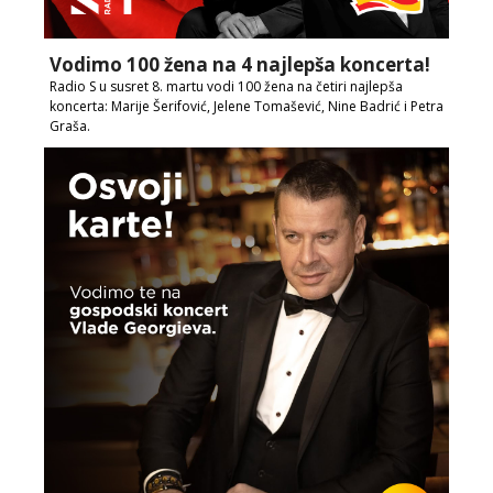
Vodimo 100 žena na 4 najlepša koncerta!
Radio S u susret 8. martu vodi 100 žena na četiri najlepša
koncerta: Marije Šerifović, Jelene Tomašević, Nine Badrić i Petra
Graša.