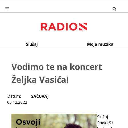
Slušaj
Moja muzika
Vodimo te na koncert
Željka Vasića!
Datum:
SAČUVAJ
05.12.2022
Slušaj
Radio S i