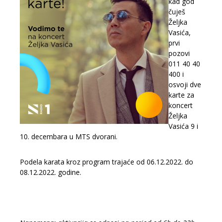
kad god
čuješ
Željka
Vasića,
prvi
pozovi
011 40 40
400 i
osvoji dve
karte za
koncert
Željka
Vasića 9 i
10. decembara u MTS dvorani.
Podela karata kroz program trajaće od 06.12.2022. do
08.12.2022. godine.