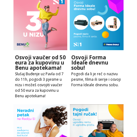
Osvoji vaučer od 50
Osvoji Forma
eura za kupovinu u
Ideale dnevnu
Benu apotekama!
sobu!
Slušaj Buđenje uz Pavla od 7
Pogodi da li je reč o nazivu
do 11h, pogodi 3 pjesme u
pesme, filma ili serije i osvoji
nizu i možeš osvojiti vaučer
Forma Ideale dnevnu sobu.
od 50 eura za kupovinu u
Benu apotekama!