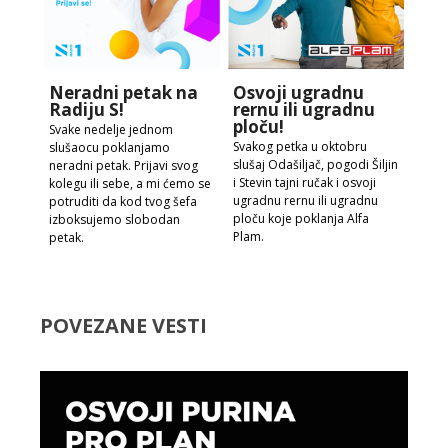
Neradni petak na
Osvoji ugradnu
Radiju S!
rernu ili ugradnu
ploču!
Svake nedelje jednom
Svakog petka u oktobru
slušaocu poklanjamo
slušaj Odašiljač, pogodi Šiljin
neradni petak. Prijavi svog
i Stevin tajni ručak i osvoji
kolegu ili sebe, a mi ćemo se
ugradnu rernu ili ugradnu
potruditi da kod tvog šefa
ploču koje poklanja Alfa
izboksujemo slobodan
Plam.
petak.
POVEZANE VESTI