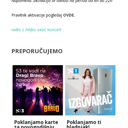
Napomena: aktivacija se odnosi na period od 6h do 22h
Pravilnik aktivacije pogledaj
OVDE.
radio s
željko vasić
koncert
PREPORUČUJEMO
Poklanjamo karte
Poklanjamo ti
za novogodišnju
hladnjak!