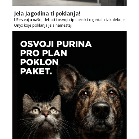
Jela Jagodina ti poklanja!
Učestvuj u našoj debati i osvoji cipelarnik i ogledalo iz kolekcije
Onyx koje poklanja Jela nameštaj!