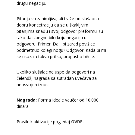
drugu negaciju.
Pitanja su zanimljiva, ali traže od slušaoca
dobru koncetraciju da se u škakljivim
pitanjima snađu i svoj odgovor preformulišu
tako da izbegnu bilo koju negaciju u
odgovoru. Primer: Da li bi zarad povišice
podmetnuo kolegi nogu? Odgovor: Kada bi mi
se ukazala takva prilika, propustio bih je.
Ukoliko slušalac ne uspe da odgovori na
čelendž, nagrada sa sutradan uvećava za
neosvojen iznos.
Nagrada:
Forma Ideale vaučer od 10.000
dinara.
Pravilnik aktivacije pogledaj
OVDE.