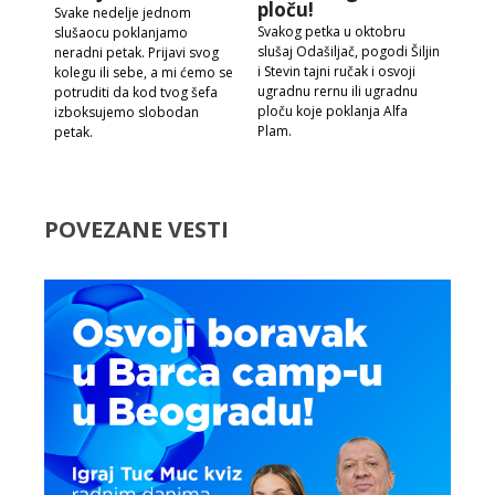
ploču!
Svake nedelje jednom
Svakog petka u oktobru
slušaocu poklanjamo
slušaj Odašiljač, pogodi Šiljin
neradni petak. Prijavi svog
i Stevin tajni ručak i osvoji
kolegu ili sebe, a mi ćemo se
ugradnu rernu ili ugradnu
potruditi da kod tvog šefa
ploču koje poklanja Alfa
izboksujemo slobodan
Plam.
petak.
POVEZANE VESTI