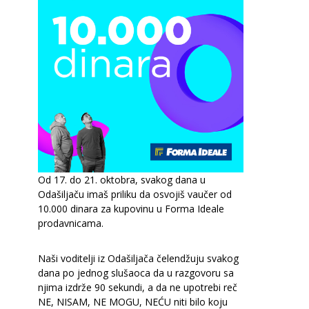
Od 17. do 21. oktobra, svakog dana u
Odašiljaču imaš priliku da osvojiš vaučer od
10.000 dinara za kupovinu u Forma Ideale
prodavnicama.
Naši voditelji iz Odašiljača čelendžuju svakog
dana po jednog slušaoca da u razgovoru sa
njima izdrže 90 sekundi, a da ne upotrebi reč
NE, NISAM, NE MOGU, NEĆU niti bilo koju