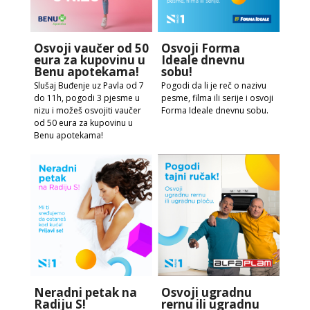
Osvoji vaučer od 50
Osvoji Forma
eura za kupovinu u
Ideale dnevnu
Benu apotekama!
sobu!
Slušaj Buđenje uz Pavla od 7
Pogodi da li je reč o nazivu
do 11h, pogodi 3 pjesme u
pesme, filma ili serije i osvoji
nizu i možeš osvojiti vaučer
Forma Ideale dnevnu sobu.
od 50 eura za kupovinu u
Benu apotekama!
Neradni petak na
Osvoji ugradnu
Radiju S!
rernu ili ugradnu