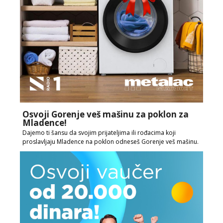
Osvoji Gorenje veš mašinu za poklon za
Mladence!
Dajemo ti šansu da svojim prijateljima ili rođacima koji
proslavljaju Mladence na poklon odneseš Gorenje veš mašinu.