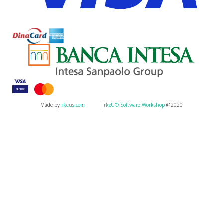
Made by
rkeus.com
|
rkeU® Software Workshop
@2020