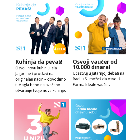
Kuhinja da pevaš!
Osvoji vaučer od
10.000 dinara!
Osvoji novu kuhinju Jela
Učestvuj u Jutarnjoj debati na
Jagodine i proslavi na
Radiju S i možeš da osvojiš
originalan način – dovodimo
Forma Ideale vaučer.
ti Magla bend na svečano
otvaranje tvoje nove kuhinje.