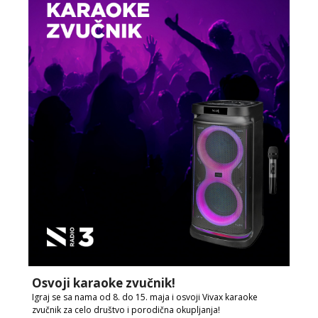
Osvoji karaoke zvučnik!
Igraj se sa nama od 8. do 15. maja i osvoji Vivax karaoke
zvučnik za celo društvo i porodična okupljanja!