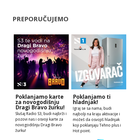
PREPORUČUJEMO
Poklanjamo karte
Poklanjamo ti
za novogodišnju
hladnjak!
Dragi Bravo žurku!
Igraj se sa nama, budi
Slušaj Radio S3, budi najbrži i
najbolji na kraju aktivacije i
pozovi nas i osvoji karte za
možeš da osvojiš hladnjak
novogodišnju Dragi Bravo
koji poklanjaju Tehno plus i
žurku!
Hot point.