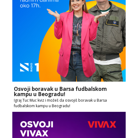
Osvoji boravak u Barsa fudbalskom
kampu u Beogradu!
Igraj Tuc Muc kviz i možeš da osvojiš boravak u Barsa
fudbalskom kampu u Beogradu!