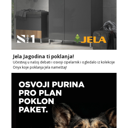
Jela Jagodina ti poklanja!
Učestvuj u našoj debati i osvoji cipelarnik i ogledalo iz kolekcije
Onyx koje poklanja Jela nameštaj!