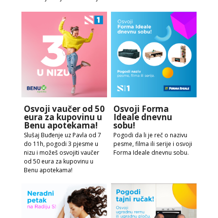
Osvoji vaučer od 50
Osvoji Forma
eura za kupovinu u
Ideale dnevnu
Benu apotekama!
sobu!
Slušaj Buđenje uz Pavla od 7
Pogodi da li je reč o nazivu
do 11h, pogodi 3 pjesme u
pesme, filma ili serije i osvoji
nizu i možeš osvojiti vaučer
Forma Ideale dnevnu sobu.
od 50 eura za kupovinu u
Benu apotekama!