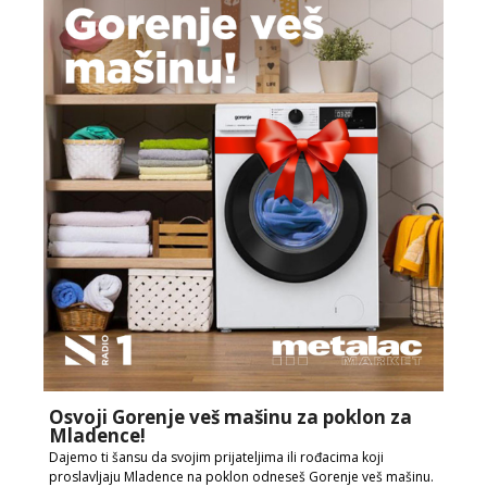
Osvoji Gorenje veš mašinu za poklon za
Mladence!
Dajemo ti šansu da svojim prijateljima ili rođacima koji
proslavljaju Mladence na poklon odneseš Gorenje veš mašinu.