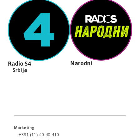
Narodni
Radio S4
Srbija
+381 (11) 40 40 440
office@radios.rs
Šumadijski trg 6a, 11000 Beograd
Marketing
+381 (11) 40 40 410