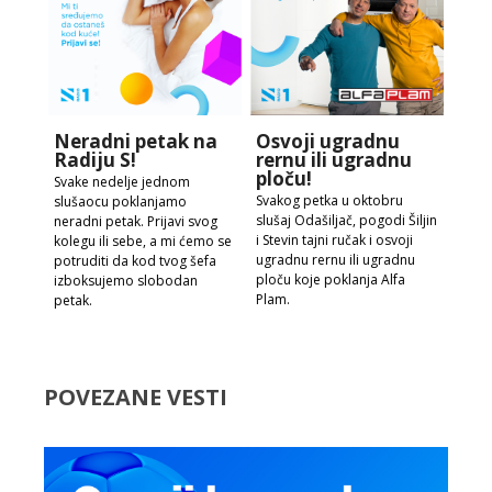
Neradni petak na
Osvoji ugradnu
Radiju S!
rernu ili ugradnu
ploču!
Svake nedelje jednom
Svakog petka u oktobru
slušaocu poklanjamo
slušaj Odašiljač, pogodi Šiljin
neradni petak. Prijavi svog
i Stevin tajni ručak i osvoji
kolegu ili sebe, a mi ćemo se
ugradnu rernu ili ugradnu
potruditi da kod tvog šefa
ploču koje poklanja Alfa
izboksujemo slobodan
Plam.
petak.
POVEZANE VESTI