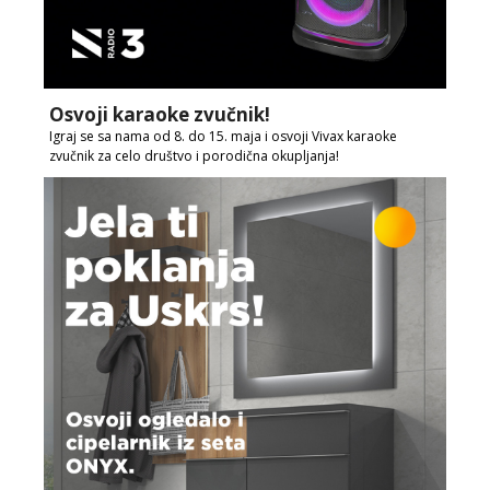
Osvoji karaoke zvučnik!
Igraj se sa nama od 8. do 15. maja i osvoji Vivax karaoke
zvučnik za celo društvo i porodična okupljanja!