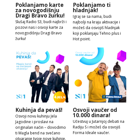
Poklanjamo karte
Poklanjamo ti
za novogodišnju
hladnjak!
Dragi Bravo žurku!
Igraj se sa nama, budi
Slušaj Radio S3, budi najbrži i
najbolji na kraju aktivacije i
pozovi nas i osvoji karte za
možeš da osvojiš hladnjak
novogodišnju Dragi Bravo
koji poklanjaju Tehno plus i
žurku!
Hot point.
Kuhinja da pevaš!
Osvoji vaučer od
10.000 dinara!
Osvoji novu kuhinju Jela
Učestvuj u Jutarnjoj debati na
Jagodine i proslavi na
Radiju S i možeš da osvojiš
originalan način – dovodimo
Forma Ideale vaučer.
ti Magla bend na svečano
otvaranje tvoje nove kuhinje.