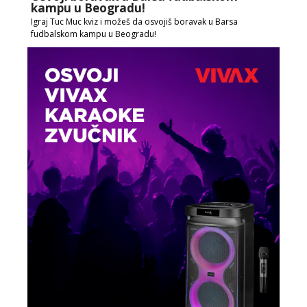
kampu u Beogradu!
Igraj Tuc Muc kviz i možeš da osvojiš boravak u Barsa
fudbalskom kampu u Beogradu!