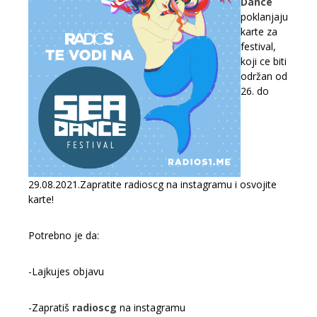
Dance
poklanjaju
karte za
festival,
koji ce biti
održan od
26. do
29.08.2021.Zapratite radioscg na instagramu i osvojite
karte!
Potrebno je da:
-Lajkujes objavu
-Zapratiš
radioscg
na instagramu