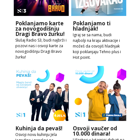
Poklanjamo karte
Poklanjamo ti
za novogodišnju
hladnjak!
Dragi Bravo žurku!
Igraj se sa nama, budi
Slušaj Radio S3, budi najbrži i
najbolji na kraju aktivacije i
pozovi nas i osvoji karte za
možeš da osvojiš hladnjak
novogodišnju Dragi Bravo
koji poklanjaju Tehno plus i
žurku!
Hot point.
Kuhinja da pevaš!
Osvoji vaučer od
10.000 dinara!
Osvoji novu kuhinju Jela
Učestvuj u Jutarnjoj debati na