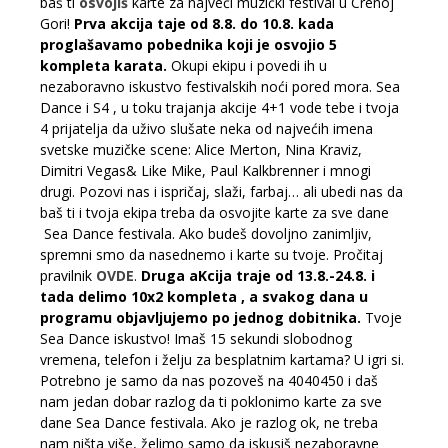
baš ti
osvojiš
karte za najveći muzički festival u Crenoj
Gori!
Prva akcija taje od 8.8. do 10.8. kada
proglašavamo pobednika koji je osvojio 5
kompleta karata.
Okupi ekipu i povedi ih u
nezaboravno iskustvo festivalskih noći pored mora. Sea
Dance i S4 , u toku trajanja akcije 4+1 vode tebe i tvoja
4 prijatelja da uživo slušate neka od najvećih imena
svetske muzičke scene: Alice Merton, Nina Kraviz,
Dimitri Vegas& Like Mike, Paul Kalkbrenner i mnogi
drugi. Pozovi nas i ispričaj, slaži, farbaj… ali ubedi nas da
baš ti i tvoja ekipa treba da osvojite karte za sve dane
Sea Dance festivala. Ako budeš dovoljno zanimljiv,
spremni smo da nasednemo i karte su tvoje. Pročitaj
pravilnik
OVDE
.
Druga aKcija traje od 13.8.-24.8. i
tada delimo 10x2 kompleta , a svakog dana u
programu objavljujemo po jednog dobitnika.
Tvoje
Sea Dance iskustvo! Imaš 15 sekundi slobodnog
vremena, telefon i želju za besplatnim kartama? U igri si.
Potrebno je samo da nas pozoveš na 4040450 i daš
nam jedan dobar razlog da ti poklonimo karte za sve
dane Sea Dance festivala. Ako je razlog ok, ne treba
nam ništa više, želimo samo da iskusiš nezaboravne