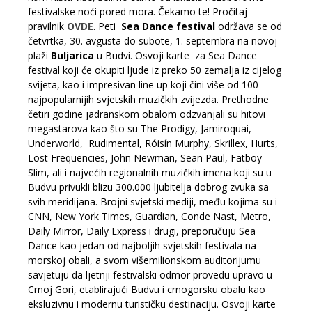
festivalske noći pored mora. Čekamo te! Pročitaj
pravilnik
OVDE
. Peti
Sea Dance festival
održava se od
četvrtka, 30. avgusta do subote, 1. septembra na novoj
plaži
Buljarica
u Budvi. Osvoji karte za Sea Dance
festival koji će okupiti ljude iz preko 50 zemalja iz cijelog
svijeta, kao i impresivan line up koji čini više od 100
najpopularnijih svjetskih muzičkih zvijezda. Prethodne
četiri godine jadranskom obalom odzvanjali su hitovi
megastarova kao što su The Prodigy, Jamiroquai,
Underworld, Rudimental, Róisín Murphy, Skrillex, Hurts,
Lost Frequencies, John Newman, Sean Paul, Fatboy
Slim, ali i najvećih regionalnih muzičkih imena koji su u
Budvu privukli blizu 300.000 ljubitelja dobrog zvuka sa
svih meridijana. Brojni svjetski mediji, među kojima su i
CNN, New York Times, Guardian, Conde Nast, Metro,
Daily Mirror, Daily Express i drugi, preporučuju Sea
Dance kao jedan od najboljih svjetskih festivala na
morskoj obali, a svom višemilionskom auditorijumu
savjetuju da ljetnji festivalski odmor provedu upravo u
Crnoj Gori, etablirajući Budvu i crnogorsku obalu kao
eksluzivnu i modernu turističku destinaciju. Osvoji karte