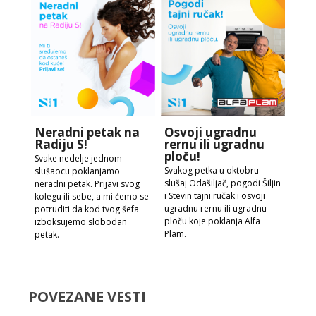
Neradni petak na
Osvoji ugradnu
Radiju S!
rernu ili ugradnu
ploču!
Svake nedelje jednom
Svakog petka u oktobru
slušaocu poklanjamo
slušaj Odašiljač, pogodi Šiljin
neradni petak. Prijavi svog
i Stevin tajni ručak i osvoji
kolegu ili sebe, a mi ćemo se
ugradnu rernu ili ugradnu
potruditi da kod tvog šefa
ploču koje poklanja Alfa
izboksujemo slobodan
Plam.
petak.
POVEZANE VESTI