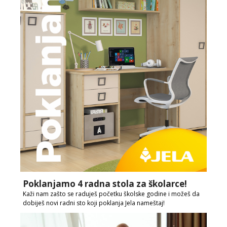
Poklanjamo 4 radna stola za školarce!
Kaži nam zašto se raduješ početku školske godine i možeš da
dobiješ novi radni sto koji poklanja Jela nameštaj!