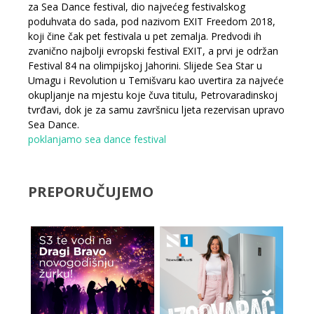
za Sea Dance festival, dio najvećeg festivalskog
poduhvata do sada, pod nazivom EXIT Freedom 2018,
koji čine čak pet festivala u pet zemalja. Predvodi ih
zvanično najbolji evropski festival EXIT, a prvi je održan
Festival 84 na olimpijskoj Jahorini. Slijede Sea Star u
Umagu i Revolution u Temišvaru kao uvertira za najveće
okupljanje na mjestu koje čuva titulu, Petrovaradinskoj
tvrđavi, dok je za samu završnicu ljeta rezervisan upravo
Sea Dance.
poklanjamo
sea dance festival
PREPORUČUJEMO