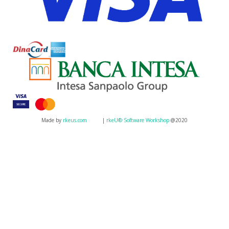
Made by
rkeus.com
|
rkeU® Software Workshop
@2020