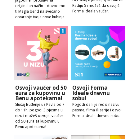
Jagodine i proslavi na
Radiju S i možeš da osvojiš
originalan način – dovodimo
Forma Ideale vaučer.
ti Magla bend na svečano
otvaranje tvoje nove kuhinje.
Osvoji vaučer od 50
Osvoji Forma
eura za kupovinu u
Ideale dnevnu
Benu apotekama!
sobu!
Slušaj Buđenje uz Pavla od 7
Pogodi da li je reč o nazivu
do 11h, pogodi 3 pjesme u
pesme, filma ili serije i osvoji
nizu i možeš osvojiti vaučer
Forma Ideale dnevnu sobu.
od 50 eura za kupovinu u
Benu apotekama!