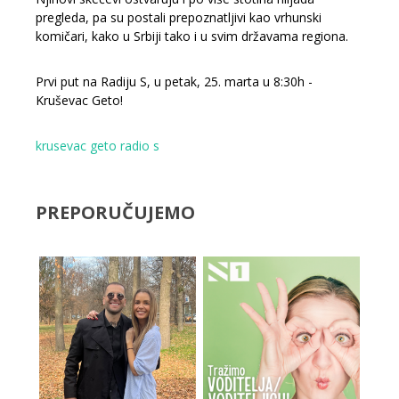
pregleda, pa su postali prepoznatljivi kao vrhunski
komičari, kako u Srbiji tako i u svim državama regiona.
Prvi put na Radiju S, u petak, 25. marta u 8:30h -
Kruševac Geto!
krusevac geto
radio s
PREPORUČUJEMO