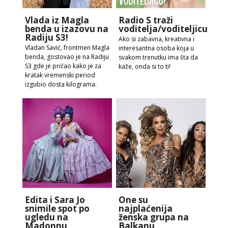
Vlada iz Magla
Radio S traži
benda u izazovu na
voditelja/voditeljicu!
Radiju S3!
Ako si zabavna, kreativna i
Vladan Savić, frontmen Magla
interesantna osoba koja u
benda, gostovao je na Radiju
svakom trenutku ima šta da
S3 gde je pričao kako je za
kaže, onda si to ti!
kratak vremenski period
izgubio dosta kilograma.
Edita i Sara Jo
One su
snimile spot po
najplaćenija
ugledu na
ženska grupa na
Madonnu
Balkanu