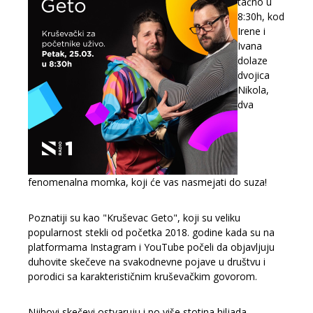
tačno u
8:30h, kod
Irene i
Ivana
dolaze
dvojica
Nikola,
dva
fenomenalna momka, koji će vas nasmejati do suza!
Poznatiji su kao "Kruševac Geto", koji su v
eliku
popularnost stekli od početka 2018. godine kada su na
platformama Instagram
i YouTube
počeli da objavljuju
duhovite skečeve na svakodnevne pojave u društvu i
porodici sa karakterističnim kruševačkim govorom.
Njihovi skečevi ostvaruju i po više stotina hiljada