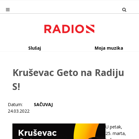
Slušaj
Moja muzika
Kruševac Geto na Radiju
S!
Datum:
SAČUVAJ
24.03.2022
U petak,
25. marta,