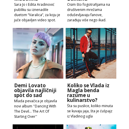
Sara Jo i Edita Aradinović
Osim što fogotrafijama na
publiku su iznenadile
društvenim mrežama
duetom “Varalica”, za koju je
oduševljavaju fanove,
juče objavljen video spot.
zarađuju više nego ikad.
Demi Lovato
Koliko se Vlada iz
objavila najličniji
Magla benda
spot do sad
razume u
kulinarstvo?
Mlada pevačica je objavila
Šta su puslice, koliko minuta
novi album ''Dancing With
se kuvaju jaja, šta je ćušpajz
The Devil… The Art Of
iz Vladinog ugla
Starting Over''