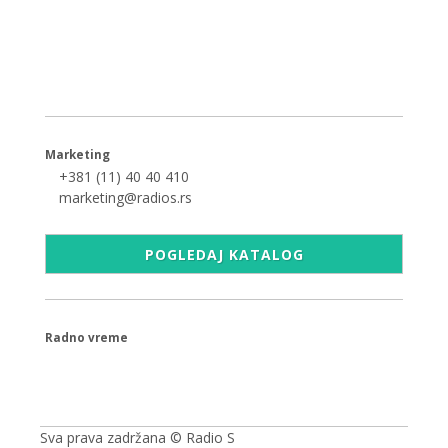
+381 (11) 40 40 440
office@radios.rs
Šumadijski trg 6a, 11000 Beograd
Marketing
+381 (11) 40 40 410
marketing@radios.rs
POGLEDAJ KATALOG
Radno vreme
09.00 - 17.00h
Sva prava zadržana © Radio S