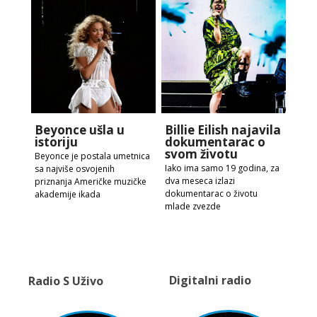
Beyonce ušla u
Billie Eilish najavila
istoriju
dokumentarac o
svom životu
Beyonce je postala umetnica
Iako ima samo 19 godina, za
sa najviše osvojenih
dva meseca izlazi
priznanja Američke muzičke
dokumentarac o životu
akademije ikada
mlade zvezde
Digitalni radio
Radio S Uživo