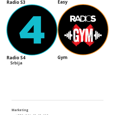
Easy
Radio S3
Gym
Radio S4
Srbija
+381 (11) 40 40 440
office@radios.rs
Šumadijski trg 6a, 11000 Beograd
Marketing