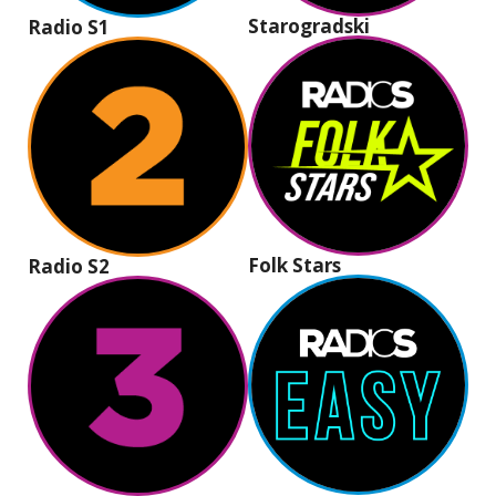
Starogradski
Radio S1
Folk Stars
Radio S2