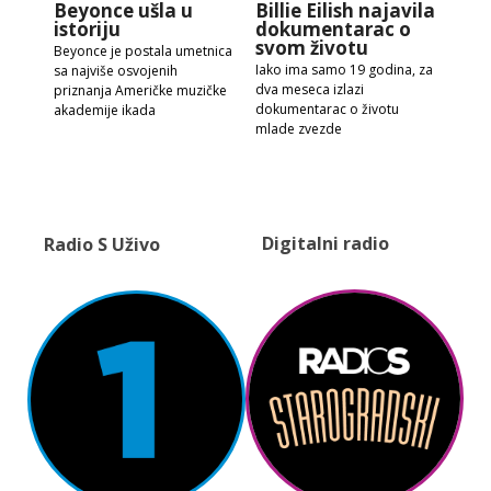
Beyonce ušla u
Billie Eilish najavila
istoriju
dokumentarac o
svom životu
Beyonce je postala umetnica
Iako ima samo 19 godina, za
sa najviše osvojenih
dva meseca izlazi
priznanja Američke muzičke
dokumentarac o životu
akademije ikada
mlade zvezde
Digitalni radio
Radio S Uživo