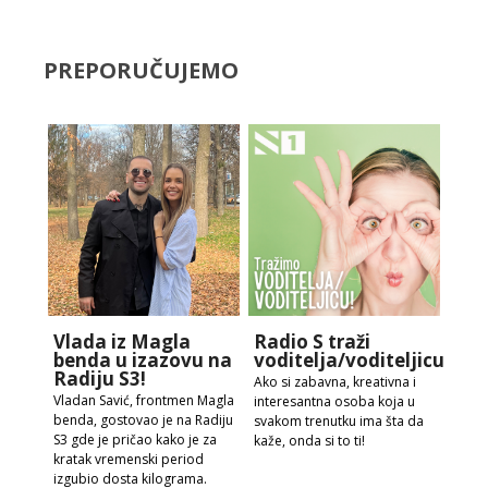
PREPORUČUJEMO
Vlada iz Magla
Radio S traži
benda u izazovu na
voditelja/voditeljicu!
Radiju S3!
Ako si zabavna, kreativna i
Vladan Savić, frontmen Magla
interesantna osoba koja u
benda, gostovao je na Radiju
svakom trenutku ima šta da
S3 gde je pričao kako je za
kaže, onda si to ti!
kratak vremenski period
izgubio dosta kilograma.