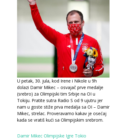
U petak, 30. jula, kod Irene i Nikole u 9h
dolazi Damir Mikec – osvajač prve medalje
(srebro) za Olimpijski tim Srbije na OI u
Tokiju. Pratite sutra Radio S od 9 ujutru jer
nam u goste stiže prva medalja sa OI – Damir
Mikec, strelac. Proveravamo kakav je osećaj
kada se vratiš kući sa Olimpijskim srebrom.
Damir Mikec
Olimpijske Igre
Tokio