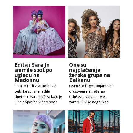
Edita i Sara Jo
One su
snimile spot po
najplaćenija
ugledu na
ženska grupa na
Madonnu
Balkanu
Sara Jo i Edita Aradinović
Osim što fogotrafijama na
publiku su iznenadile
društvenim mrežama
duetom “Varalica”, za koju je
oduševljavaju fanove,
juče objavljen video spot.
zarađuju više nego ikad.