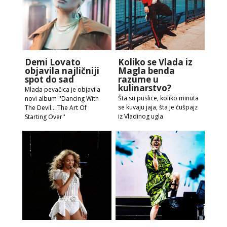
Demi Lovato
Koliko se Vlada iz
objavila najličniji
Magla benda
spot do sad
razume u
kulinarstvo?
Mlada pevačica je objavila
Šta su puslice, koliko minuta
novi album ''Dancing With
se kuvaju jaja, šta je ćušpajz
The Devil… The Art Of
iz Vladinog ugla
Starting Over''