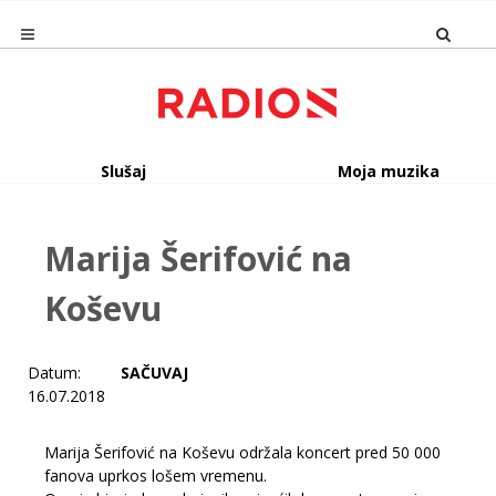
Slušaj
Moja muzika
Marija Šerifović na
Koševu
Datum:
SAČUVAJ
16.07.2018
Marija Šerifović na Koševu održala koncert pred 50 000
fanova uprkos lošem vremenu.