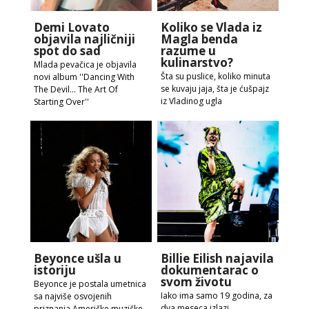
Demi Lovato
Koliko se Vlada iz
objavila najličniji
Magla benda
spot do sad
razume u
kulinarstvo?
Mlada pevačica je objavila
Šta su puslice, koliko minuta
novi album ''Dancing With
se kuvaju jaja, šta je ćušpajz
The Devil… The Art Of
iz Vladinog ugla
Starting Over''
Beyonce ušla u
Billie Eilish najavila
istoriju
dokumentarac o
svom životu
Beyonce je postala umetnica
Iako ima samo 19 godina, za
sa najviše osvojenih
dva meseca izlazi
priznanja Američke muzičke