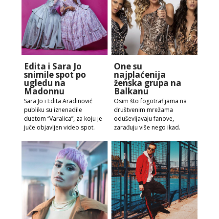
Edita i Sara Jo
One su
snimile spot po
najplaćenija
ugledu na
ženska grupa na
Madonnu
Balkanu
Sara Jo i Edita Aradinović
Osim što fogotrafijama na
publiku su iznenadile
društvenim mrežama
duetom “Varalica”, za koju je
oduševljavaju fanove,
juče objavljen video spot.
zarađuju više nego ikad.