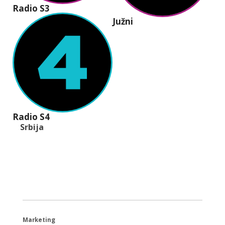
Radio S3
Južni
Radio S4
Srbija
+381 (11) 40 40 440
office@radios.rs
Šumadijski trg 6a, 11000 Beograd
Marketing