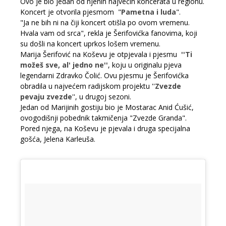
Ovo je bio jedan od njenih najvećih koncerata u regionu.
Koncert je otvorila pjesmom "
Pametna i luda
".
"Ja ne bih ni na čiji koncert otišla po ovom vremenu.
Hvala vam od srca", rekla je Šerifovićka fanovima, koji
su došli na koncert uprkos lošem vremenu.
Marija Šerifović na Koševu je otpjevala i pjesmu
''Ti
možeš sve, al' jedno ne''
, koju u originalu pjeva
legendarni Zdravko Čolić. Ovu pjesmu je Šerifovićka
obradila u najvećem radijskom projektu ''
Zvezde
pevaju zvezde
'', u drugoj sezoni.
Jedan od Marijinih gostiju bio je Mostarac Anid Ćušić,
ovogodišnji pobednik takmičenja "Zvezde Granda".
Pored njega, na Koševu je pjevala i druga specijalna
gošća, Jelena Karleuša.