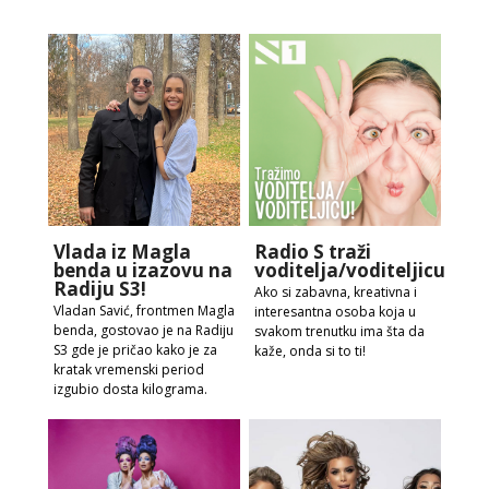
Vlada iz Magla
Radio S traži
benda u izazovu na
voditelja/voditeljicu!
Radiju S3!
Ako si zabavna, kreativna i
Vladan Savić, frontmen Magla
interesantna osoba koja u
benda, gostovao je na Radiju
svakom trenutku ima šta da
S3 gde je pričao kako je za
kaže, onda si to ti!
kratak vremenski period
izgubio dosta kilograma.