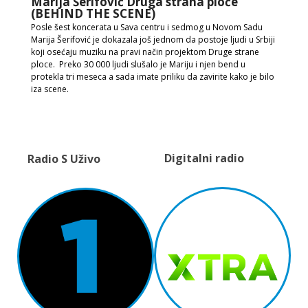
Marija Šerifović Druga strana ploče
(BEHIND THE SCENE)
Posle šest koncerata u Sava centru i sedmog u Novom Sadu
Marija Šerifović je dokazala još jednom da postoje ljudi u Srbiji
koji osećaju muziku na pravi način projektom Druge strane
ploce. Preko 30 000 ljudi slušalo je Mariju i njen bend u
protekla tri meseca a sada imate priliku da zavirite kako je bilo
iza scene.
Digitalni radio
Radio S Uživo