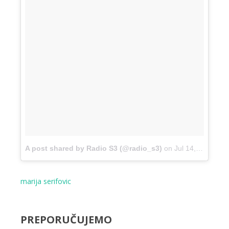
A post shared by Radio S3 (@radio_s3)
on
Jul 14, 2018 at 5:54am PDT
marija serifovic
PREPORUČUJEMO