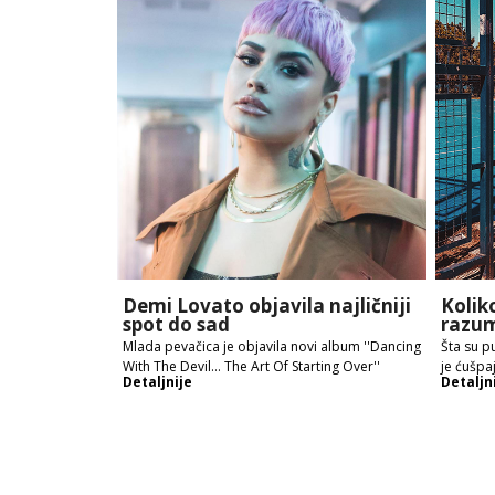
Demi Lovato objavila najličniji
Kolik
spot do sad
razum
Mlada pevačica je objavila novi album ''Dancing
Šta su pu
With The Devil… The Art Of Starting Over''
je ćušpa
Detaljnije
Detaljn