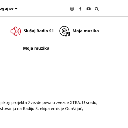
oguj se
Slušaj Radio S1
Moja muzika
Moja muzika
ijskog projekta Zvezde pevaju zvezde XTRA. U sredu,
stovanju na Radiju S, ekipa emisije Odašiljač,