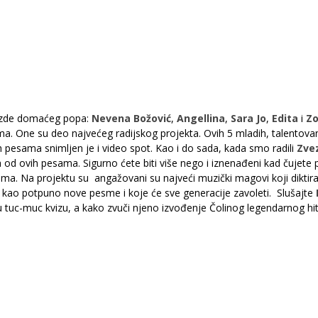
zvezde domaćeg popa:
Nevena Božović
,
Angellina
,
Sara Jo
,
Edita
i
Z
 One su deo najvećeg radijskog projekta. Ovih 5 mladih, talentovanih
 pesama snimljen je i video spot. Kao i do sada, kada smo radili
Zve
 od ovih pesama. Sigurno ćete biti više nego i iznenađeni kad čujete 
ma. Na projektu su angažovani su najveći muzički magovi koji diktiraj
kao potpuno nove pesme i koje će sve generacije zavoleti. Slušajte
tuc-muc kvizu, a kako zvuči njeno izvođenje Čolinog legendarnog hita '