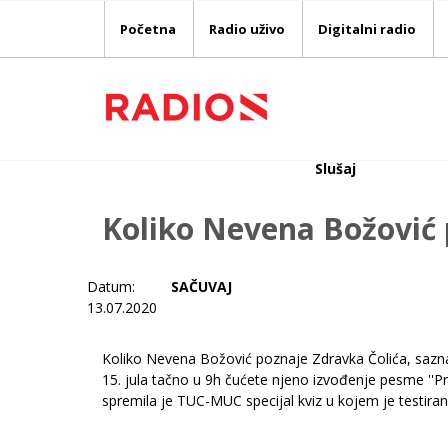
Početna
Radio uživo
Digitalni radio
Slušaj
Koliko Nevena Božović 
Datum:
SAČUVAJ
13.07.2020
Koliko Nevena Božović poznaje Zdravka Čolića, sazna
15. jula tačno u 9h čućete njeno izvođenje pesme ''Pr
spremila je TUC-MUC specijal kviz u kojem je testira