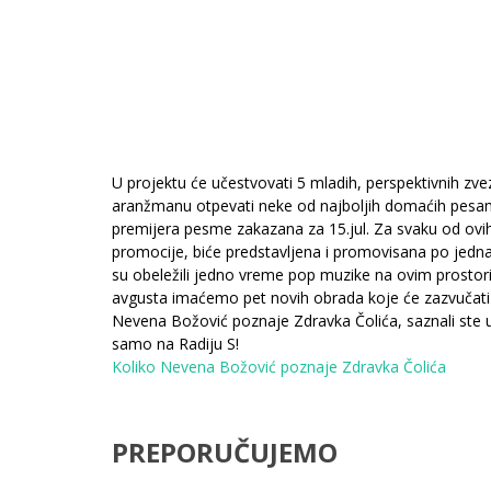
U projektu će učestvovati 5 mladih, perspektivnih 
aranžmanu otpevati neke od najboljih domaćih pesama.
premijera pesme zakazana za 15.jul. Za svaku od ovih
promocije, biće predstavljena i promovisana po jedna
su obeležili jedno vreme pop muzike na ovim prostori
avgusta imaćemo pet novih obrada koje će zazvučati 
Nevena Božović poznaje Zdravka Čolića, saznali ste u 
samo na Radiju S!
Koliko Nevena Božović poznaje Zdravka Čolića
PREPORUČUJEMO