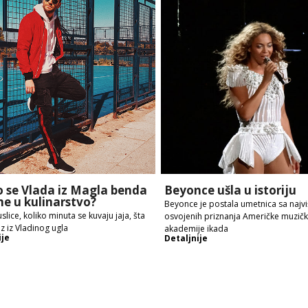
o se Vlada iz Magla benda
Beyonce ušla u istoriju
e u kulinarstvo?
Beyonce je postala umetnica sa najv
slice, koliko minuta se kuvaju jaja, šta
osvojenih priznanja Američke muzič
jz iz Vladinog ugla
akademije ikada
ije
Detaljnije