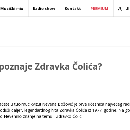
Muzički mix
Radio show
Kontakt
PREMIUM
Ul
poznaje Zdravka Čolića?
ćete u tuc-muc kvizu! Nevena Božović je prva učesnica najvećeg rad
oduži dalje'', legendardnog hita Zdravka Čolića iz 1977. godine. Na go
no Nevenino znanje na temu - Zdravko Čolić: