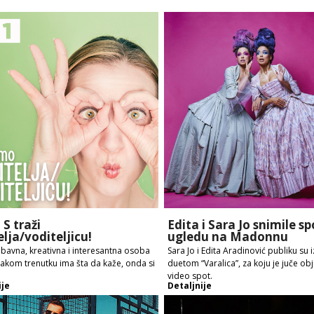
 S traži
Edita i Sara Jo snimile sp
elja/voditeljicu!
ugledu na Madonnu
abavna, kreativna i interesantna osoba
Sara Jo i Edita Aradinović publiku su 
vakom trenutku ima šta da kaže, onda si
duetom “Varalica”, za koju je juče obj
video spot.
ije
Detaljnije