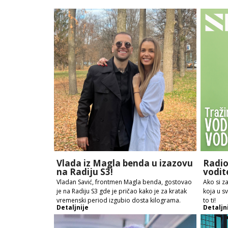
Vlada iz Magla benda u izazovu
Radio
na Radiju S3!
vodit
Vladan Savić, frontmen Magla benda, gostovao
Ako si z
je na Radiju S3 gde je pričao kako je za kratak
koja u s
vremenski period izgubio dosta kilograma.
to ti!
Detaljnije
Detaljn