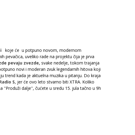
oi
koje će u potpuno novom, modernom
 pevačica, uveliko rade na projektu čija je prva
zde pevaju zvezde,
svake nedelje, tokom trajanja
potpuno novi i moderan zvuk legendarnih hitova koji
u trend kada je aktuelna muzika u pitanju. Do kraja
Radio S
, jer će ovo leto stvarno biti XTRA. Koliko
'Produži dalje'', čućete u sredu 15. jula tačno u 9h