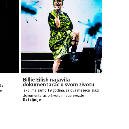
Billie Eilish najavila
dokumentarac o svom životu
iše
Iako ima samo 19 godina, za dva meseca izlazi
ke
dokumentarac o životu mlade zvezde
Detaljnije