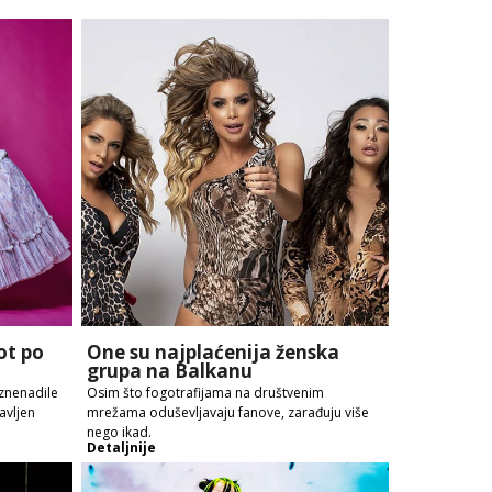
ot po
One su najplaćenija ženska
grupa na Balkanu
iznenadile
Osim što fogotrafijama na društvenim
avljen
mrežama oduševljavaju fanove, zarađuju više
nego ikad.
Detaljnije