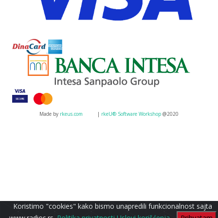
Made by
rkeus.com
|
rkeU® Software Workshop
@2020
Koristimo "cookies" kako bismo unapredili funkcionalnost sajta
www.radios.rs.
Politika privatnosti
Uslovi korišćenja
Prihvatam