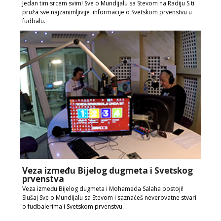
Jedan tim srcem svim! Sve o Mundijalu sa Stevom na Radiju S ti
pruža sve najzanimljivije informacije o Svetskom prvenstvu u
fudbalu.
Veza između Bijelog dugmeta i Svetskog
prvenstva
Veza između Bijelog dugmeta i Mohameda Salaha postoji!
Slušaj Sve o Mundijalu sa Stevom i saznaćeš neverovatne stvari
o fudbalerima i Svetskom prvenstvu.