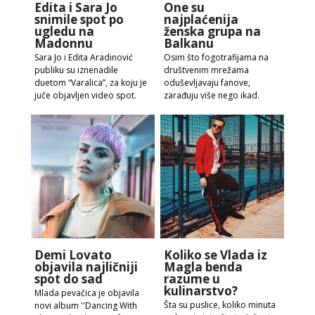
Edita i Sara Jo
One su
snimile spot po
najplaćenija
ugledu na
ženska grupa na
Madonnu
Balkanu
Sara Jo i Edita Aradinović
Osim što fogotrafijama na
publiku su iznenadile
društvenim mrežama
duetom “Varalica”, za koju je
oduševljavaju fanove,
juče objavljen video spot.
zarađuju više nego ikad.
Demi Lovato
Koliko se Vlada iz
objavila najličniji
Magla benda
spot do sad
razume u
kulinarstvo?
Mlada pevačica je objavila
Šta su puslice, koliko minuta
novi album ''Dancing With