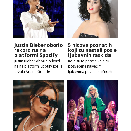
Justin Bieber oborio
5 hitova poznatih
rekord na na
koji su nastali posle
platformi Spotify
ljubavnih raskida
Justin Bieber oborio rekord
Koje su to pesme koje su
na na platformi Spotify koji je
posvećene najvećim
držala Ariana Grande
ljubavima poznatih ličnosti