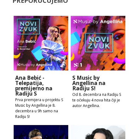
PREPORUČUJEMO
Ana Bebić -
S Music by
Telepatija,
Angellina na
premijerno na
Radiju S!
Radiju S
Od 8. decembra na Radiju S
Prva premijera u projektu S
te očekuju 4 nova hita čiji je
Music by Angellina je 8.
autor Angellina.
decembra u 9h samo na
Radiju S!