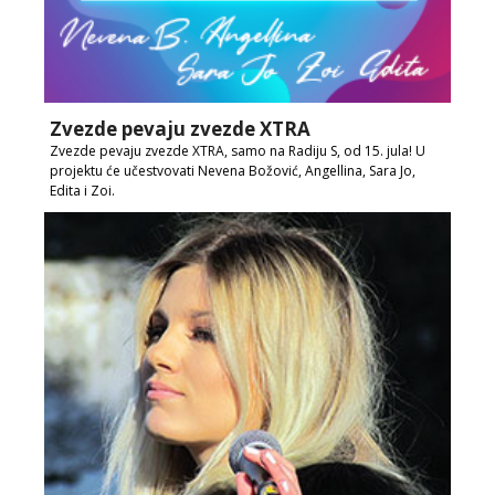
Zvezde pevaju zvezde XTRA
Zvezde pevaju zvezde XTRA, samo na Radiju S, od 15. jula! U
projektu će učestvovati Nevena Božović, Angellina, Sara Jo,
Edita i Zoi.