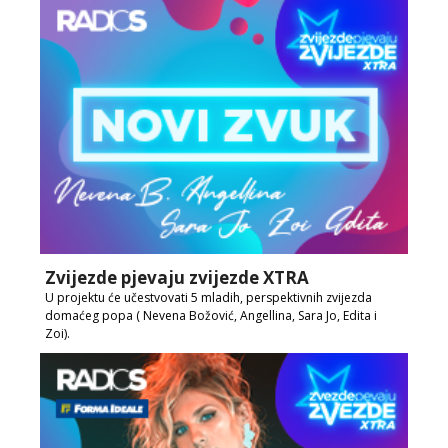
Zvijezde pjevaju zvijezde XTRA
U projektu će učestvovati 5 mladih, perspektivnih zvijezda
domaćeg popa ( Nevena Božović, Angellina, Sara Jo, Edita i
Zoi).