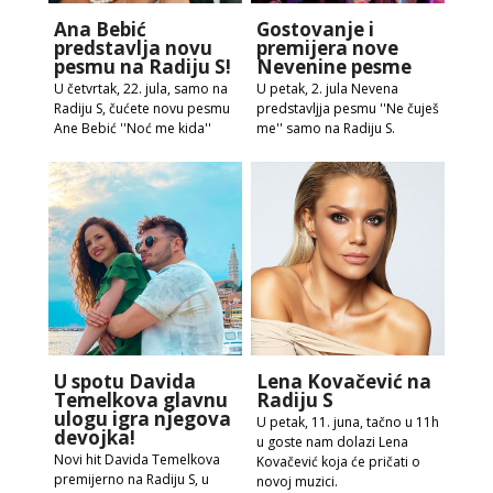
Ana Bebić
Gostovanje i
predstavlja novu
premijera nove
pesmu na Radiju S!
Nevenine pesme
U četvrtak, 22. jula, samo na
U petak, 2. jula Nevena
Radiju S, čućete novu pesmu
predstavljja pesmu ''Ne čuješ
Ane Bebić ''Noć me kida''
me'' samo na Radiju S.
U spotu Davida
Lena Kovačević na
Temelkova glavnu
Radiju S
ulogu igra njegova
U petak, 11. juna, tačno u 11h
devojka!
u goste nam dolazi Lena
Novi hit Davida Temelkova
Kovačević koja će pričati o
premijerno na Radiju S, u
novoj muzici.