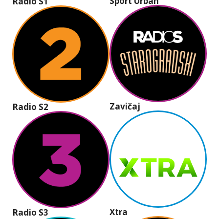
Sport Urban
Radio S1
Zavičaj
Radio S2
Xtra
Radio S3