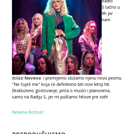
Radio
S
tačno u
9h jer
nam
dolazi
Nevena
i premijerno slušamo njenu novu pesmu
"Ne čuješ me" koja će definitivno
biti novi letnji hit.
Ekskluzivno gostovanje, priča o muzici i planovima,
samo na Radiju S, jer mi puštamo hitove pre svih!
Nevena Božović