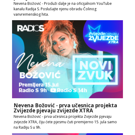
Nevena Božović - Produži dalje je na oficijalnom YouTube
kanalu Radija S. Poslušajte njenu obradu Čolinog
vanvremenskog hita.
Nevena Božović - prva učesnica projekta
Zvijezde pjevaju zvijezde XTRA
Nevena Božović - prva učesnica projekta Zvijezde pjevaju
zvijezde XTRA, čiju ćete pjesmu čuti premijerno 15. jula samo
na Radiju S u 9h.