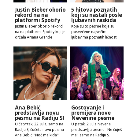
Justin Bieber oborio
5 hitova poznatih
rekord na na
koji su nastali posle
platformi Spotify
ljubavnih raskida
Justin Bieber oborio rekord
Koje su to pesme koje su
na na platformi Spotify koji je
posvećene najvećim
držala Ariana Grande
ljubavima poznatih ličnosti
Ana Bebić
Gostovanje i
predstavlja novu
premijera nove
pesmu na Radiju S!
Nevenine pesme
U četvrtak, 22. jula, samo na
U petak, 2. jula Nevena
Radiju S, čućete novu pesmu
predstavljja pesmu ''Ne čuješ
Ane Bebić ''Noć me kida''
me'' samo na Radiju S.