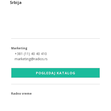
Srbija
+381 (11) 40 40 440
office@radios.rs
Šumadijski trg 6a, 11000 Beograd
Marketing
+381 (11) 40 40 410
marketing@radios.rs
POGLEDAJ KATALOG
Radno vreme
09.00 - 17.00h