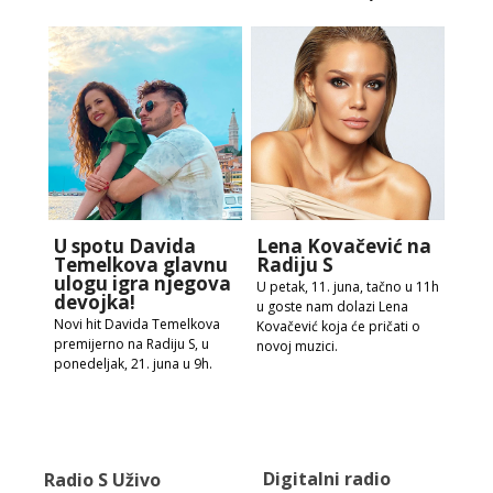
U spotu Davida
Lena Kovačević na
Temelkova glavnu
Radiju S
ulogu igra njegova
U petak, 11. juna, tačno u 11h
devojka!
u goste nam dolazi Lena
Novi hit Davida Temelkova
Kovačević koja će pričati o
premijerno na Radiju S, u
novoj muzici.
ponedeljak, 21. juna u 9h.
Digitalni radio
Radio S Uživo