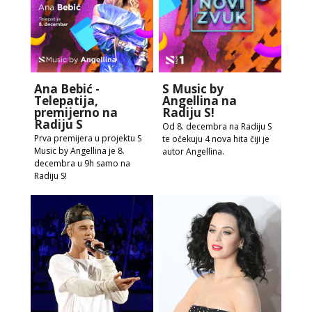
Ana Bebić -
S Music by
Telepatija,
Angellina na
premijerno na
Radiju S!
Radiju S
Od 8. decembra na Radiju S
Prva premijera u projektu S
te očekuju 4 nova hita čiji je
Music by Angellina je 8.
autor Angellina.
decembra u 9h samo na
Radiju S!