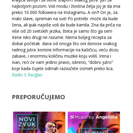
najboljom pozom. Voli modu i životna želja joj je da ima
preko 10 000 followera na Instagramu. A on?! On je, za
malo slave, spreman na sve! Po potrebi može da bude
žena, ali ipak najviše voli da bude kamila. Zna da priča na
više od 20 svetskih jezika, šteta je samo što ga sem
Irene niko drugi ne razume. Nema boljeg recepta za
dobar početak dana od onoga što oni donose svakog
radnog jutra: korisne informacije na kašičicu, veću dozu
zabave, i enormnu količinu muzike koju voliš. Irena i
Ivan, reći će vam jedino pravo, iskreno, “dobro jutro”
koje kada čujete odmah razvučete osmeh preko lica.
Radio S Razglas
PREPORUČUJEMO