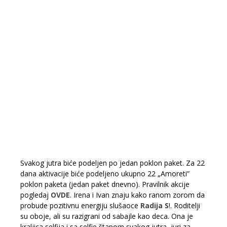
Svakog jutra biće podeljen po jedan poklon paket. Za 22
dana aktivacije biće podeljeno ukupno 22 „Amoreti”
poklon paketa (jedan paket dnevno). Pravilnik akcije
pogledaj
OVDE
. Irena i Ivan znaju kako ranom zorom da
probude pozitivnu energiju slušaoce
Radija S
!. Roditelji
su oboje, ali su razigrani od sabajle kao deca. Ona je
kraljica selfija i sa selfie štapom svakog jutra juri za