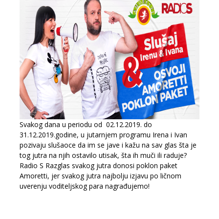
Svakog dana u periodu od 02.12.2019. do
31.12.2019.godine, u jutarnjem programu Irena i Ivan
pozivaju slušaoce da im se jave i kažu na sav glas šta je
tog jutra na njih ostavilo utisak, šta ih muči ili raduje?
Radio S Razglas svakog jutra donosi poklon paket
Amoretti, jer svakog jutra najbolju izjavu po ličnom
uverenju voditeljskog para nagrađujemo!