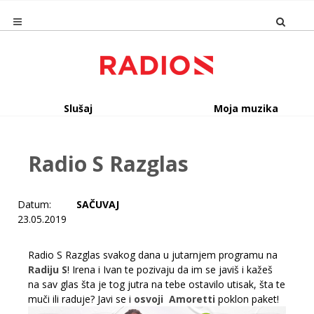
Slušaj
Moja muzika
Radio S Razglas
Datum:
SAČUVAJ
23.05.2019
Radio S Razglas svakog dana u jutarnjem programu na
Radiju S
! Irena i Ivan te pozivaju da im se javiš i kažeš
na sav glas šta je tog jutra na tebe ostavilo utisak, šta te
muči ili raduje? Javi se i
osvoji
Amoretti
poklon paket!