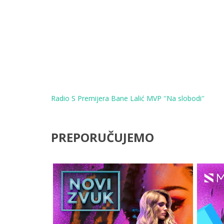
Radio S Premijera
Bane Lalić MVP ''Na slobodi''
PREPORUČUJEMO