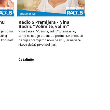
dnu
Radio S Premijera - Nina
Badrić ''Volim te, volim''
ijerno na
Nina Badrić ''Volim te, volim'' premijerno,
Slušaj
samo na Radiju S, danas u podne! Ne propusti
o kod nas!
da čuješ premijerno novu pesmu, jer najveće
hitove slušaš prvo kod nas!
Detaljnije