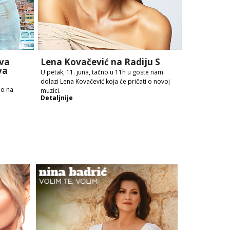
va
Lena Kovačević na Radiju S
va
U petak, 11. juna, tačno u 11h u goste nam
dolazi Lena Kovačević koja će pričati o novoj
no na
muzici.
Detaljnije