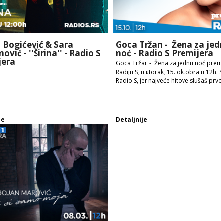
 Bogićević & Sara
Goca Tržan - Žena za je
ović - ''Širina'' - Radio S
noć - Radio S Premijera
jera
Goca Tržan - Žena za jednu noć prem
Radiju S, u utorak, 15. oktobra u 12h. 
Radio S, jer najveće hitove slušaš prv
je
Detaljnije