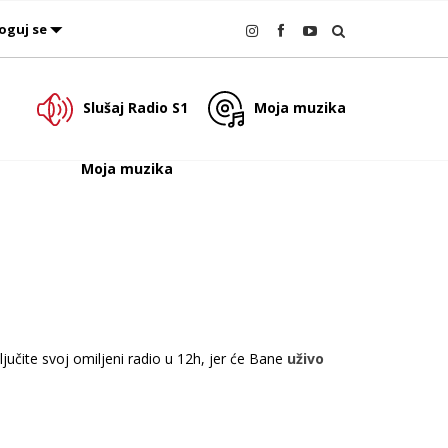
oguj se
Slušaj Radio S1
Moja muzika
Moja muzika
jučite svoj omiljeni radio u 12h, jer će Bane
uživo