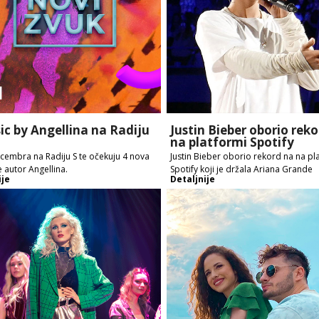
ic by Angellina na Radiju
Justin Bieber oborio rek
na platformi Spotify
cembra na Radiju S te očekuju 4 nova
Justin Bieber oborio rekord na na pl
 je autor Angellina.
Spotify koji je držala Ariana Grande
ije
Detaljnije