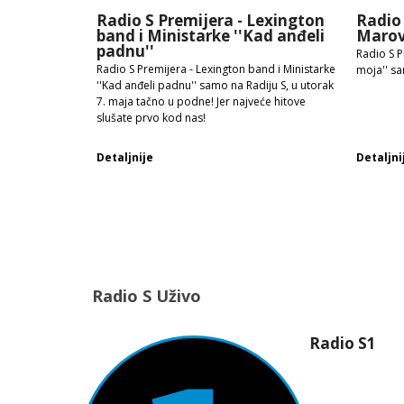
Radio S Premijera - Lexington
Radio 
band i Ministarke ''Kad anđeli
Marovi
padnu''
Radio S P
Radio S Premijera - Lexington band i Ministarke
moja'' sa
''Kad anđeli padnu'' samo na Radiju S, u utorak
7. maja tačno u podne! Jer najveće hitove
slušate prvo kod nas!
Detaljnije
Detaljni
Radio S Uživo
Radio S1