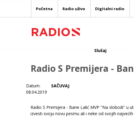
Početna
Radio uživo
Digitalni radio
Slušaj
Radio S Premijera - Ban
Datum:
SAČUVAJ
08.04.2019
Radio S Premijera - Bane Lalić MVP ''Na slobodi'' u u
izvesti svoju novu pesmu ali i neke od svojih najveći