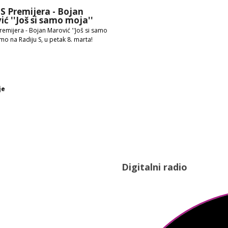
S Premijera - Bojan
ć ''Još si samo moja''
remijera - Bojan Marović ''Još si samo
mo na Radiju S, u petak 8. marta!
je
Digitalni radio