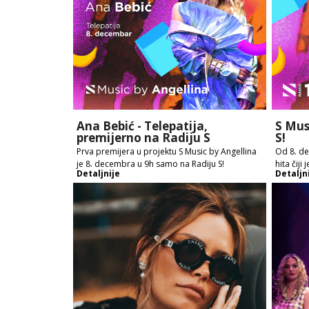
Ana Bebić - Telepatija,
S Mus
premijerno na Radiju S
S!
Prva premijera u projektu S Music by Angellina
Od 8. de
je 8. decembra u 9h samo na Radiju S!
hita čiji
Detaljnije
Detaljn