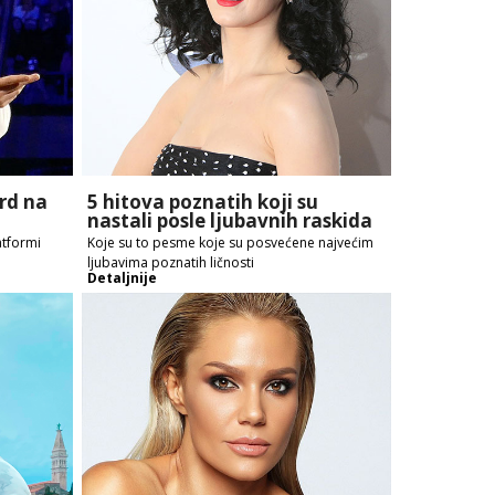
ord na
5 hitova poznatih koji su
nastali posle ljubavnih raskida
atformi
Koje su to pesme koje su posvećene najvećim
ljubavima poznatih ličnosti
Detaljnije