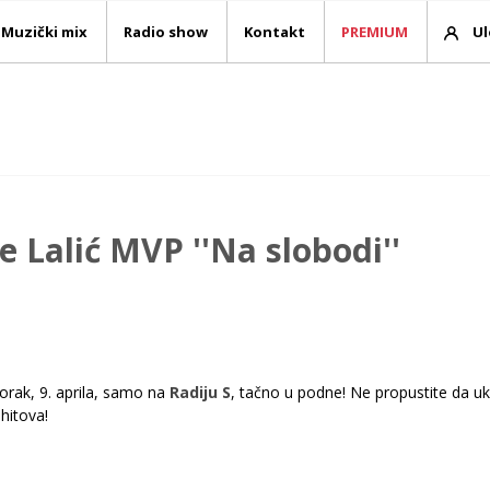
Muzički mix
Radio show
Kontakt
PREMIUM
Ul
e Lalić MVP ''Na slobodi''
torak, 9. aprila, samo na
Radiju S
, tačno u podne! Ne propustite da ukl
h hitova!