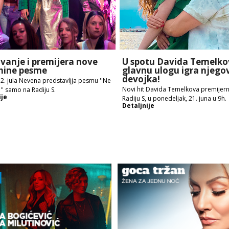
vanje i premijera nove
U spotu Davida Temelko
nine pesme
glavnu ulogu igra njego
devojka!
 2. jula Nevena predstavljja pesmu ''Ne
Novi hit Davida Temelkova premijer
'' samo na Radiju S.
ije
Radiju S, u ponedeljak, 21. juna u 9h.
Detaljnije