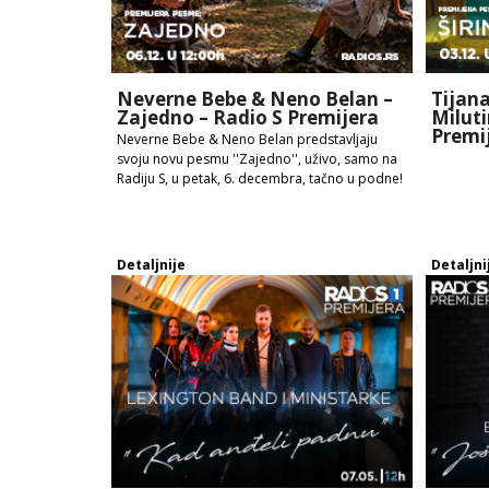
Neverne Bebe & Neno Belan –
Tijana
Zajedno – Radio S Premijera
Milutin
Premi
Neverne Bebe & Neno Belan predstavljaju
svoju novu pesmu ''Zajedno'', uživo, samo na
Radiju S, u petak, 6. decembra, tačno u podne!
Detaljnije
Detaljni