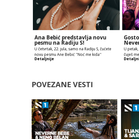
Ana Bebić predstavlja novu
Gosto
pesmu na Radiju S!
Neve
U četvrtak, 22. jula, samo na Radiju S, čućete
U petak,
novu pesmu Ane Bebić ''Noć me kida''
čuješ me
Detaljnije
Detaljn
POVEZANE VESTI