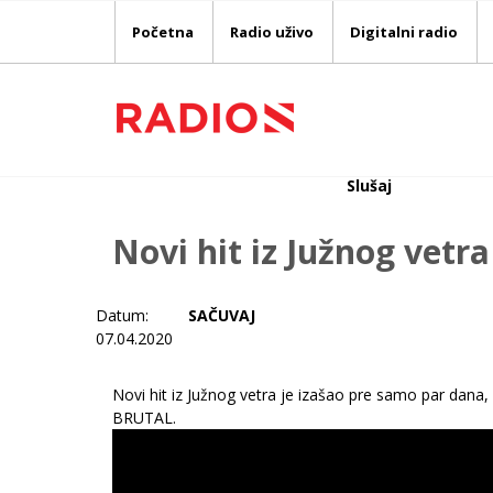
Početna
Radio uživo
Digitalni radio
Slušaj
Novi hit iz Južnog vetra
Datum:
SAČUVAJ
07.04.2020
Novi hit iz Južnog vetra je izašao pre samo par dana
BRUTAL.