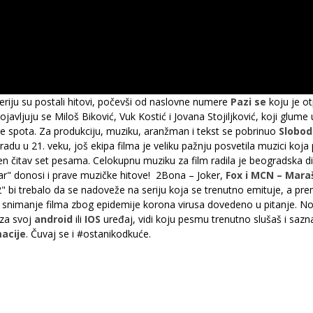
iju su postali hitovi, počevši od naslovne numere
Pazi se
koju je o
ojavljuju se Miloš Biković, Vuk Kostić i Jovana Stojiljković, koji glume 
rebe spota. Za produkciju, muziku, aranžman i tekst se pobrinuo
Slobod
adu u 21. veku, još ekipa filma je veliku pažnju posvetila muzici koja 
n čitav set pesama. Celokupnu muziku za film radila je beogradska disk
etar" donosi i prave muzičke hitove! 2Bona – Joker,
Fox i MCN – Mara
tar 2" bi trebalo da se nadoveže na seriju koja se trenutno emituje, a
a je snimanje filma zbog epidemije korona virusa dovedeno u pitanje. No
 za svoj
android
ili
IOS
uređaj, vidi koju pesmu trenutno slušaš i sazna
acije
. Čuvaj se i #ostanikodkuće.