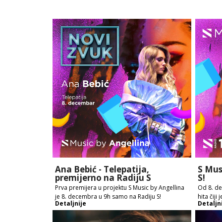
Ana Bebić - Telepatija,
S Mus
premijerno na Radiju S
S!
Prva premijera u projektu S Music by Angellina
Od 8. de
je 8. decembra u 9h samo na Radiju S!
hita čiji
Detaljnije
Detaljn