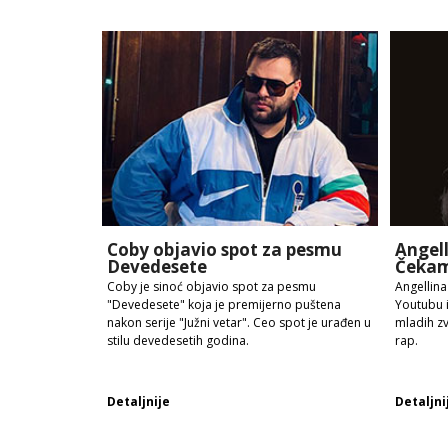
Coby objavio spot za pesmu
Angel
Devedesete
Čekam
Coby je sinoć objavio spot za pesmu
Angellina
"Devedesete" koja je premijerno puštena
Youtubu 
nakon serije "Južni vetar". Ceo spot je urađen u
mladih zv
stilu devedesetih godina.
rap.
Detaljnije
Detaljni