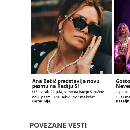
Ana Bebić predstavlja novu
Gosto
pesmu na Radiju S!
Neve
U četvrtak, 22. jula, samo na Radiju S, čućete
U petak,
novu pesmu Ane Bebić ''Noć me kida''
čuješ me
Detaljnije
Detaljn
POVEZANE VESTI