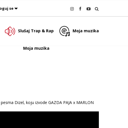
oguj se
Slušaj Trap & Rap
Moja muzika
Moja muzika
ju je pesma Dizel, koju izvode GAZDA PAJA x MARLON