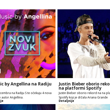
ic by Angellina na Radiju
Justin Bieber oborio rek
na platformi Spotify
cembra na Radiju S te očekuju 4 nova
Justin Bieber oborio rekord na na pl
 je autor Angellina.
Spotify koji je držala Ariana Grande
ije
Detaljnije