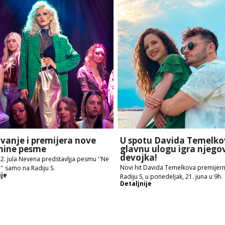
vanje i premijera nove
U spotu Davida Temelko
nine pesme
glavnu ulogu igra njego
devojka!
 2. jula Nevena predstavljja pesmu ''Ne
Novi hit Davida Temelkova premijer
'' samo na Radiju S.
ije
Radiju S, u ponedeljak, 21. juna u 9h.
Detaljnije