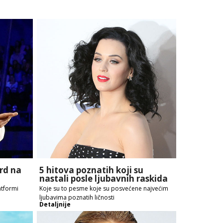
ord na
5 hitova poznatih koji su
nastali posle ljubavnih raskida
atformi
Koje su to pesme koje su posvećene najvećim
ljubavima poznatih ličnosti
Detaljnije