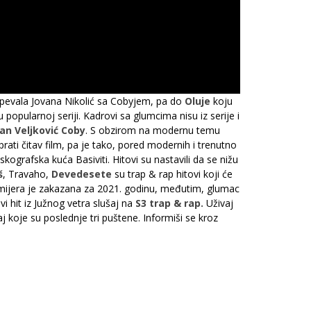
tpevala Jovana Nikolić sa Cobyjem, pa do
Oluje
koju
u popularnoj seriji. Kadrovi sa glumcima nisu iz serije i
an Veljković Coby
. S obzirom na modernu temu
prati čitav film, pa je tako, pored modernih i trenutno
ografska kuća Basiviti. Hitovi su nastavili da se nižu
š
, Travaho,
Devedesete
su trap & rap hitovi koji će
 premijera je zakazana za 2021. godinu, međutim, glumac
vi hit iz Južnog vetra slušaj na
S3 trap & rap.
Uživaj
j koje su poslednje tri puštene. Informiši se kroz