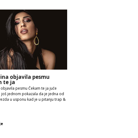
lina objavila pesmu
 te ja
 objavila pesmu Čekam te ja juče
i još jednom pokazala da je jedna od
ezda u usponu kad je u pitanju trap &
je