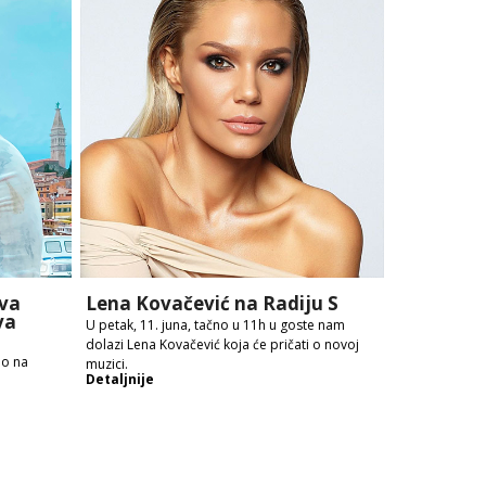
va
Lena Kovačević na Radiju S
va
U petak, 11. juna, tačno u 11h u goste nam
dolazi Lena Kovačević koja će pričati o novoj
no na
muzici.
Detaljnije