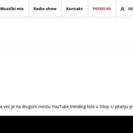
Muzički mix
Radio show
Kontakt
PREMIUM
Ul
, a već je na drugom mestu YouTube trending liste u Srbiji. U pitan