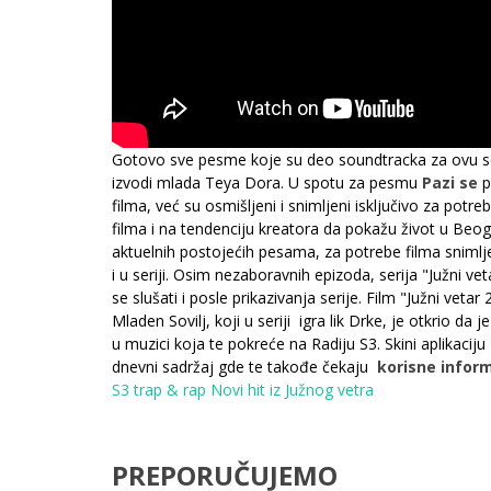
Gotovo sve pesme koje su deo soundtracka za ovu ser
izvodi mlada Teya Dora. U spotu za pesmu
Pazi se
p
filma, već su osmišljeni i snimljeni isključivo za pot
filma i na tendenciju kreatora da pokažu život u Beogr
aktuelnih postojećih pesama, za potrebe filma snimlje
i u seriji. Osim nezaboravnih epizoda, serija "Južni v
se slušati i posle prikazivanja serije. Film "Južni ve
Mladen Sovilj, koji u seriji igra lik Drke, je otkrio d
u muzici koja te pokreće na Radiju S3. Skini aplikaciju
dnevni sadržaj gde te takođe čekaju
korisne inform
S3 trap & rap
Novi hit iz Južnog vetra
PREPORUČUJEMO